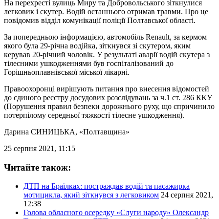
На перехресті вулиць Миру та Добровольського зіткнулися
легковик і скутер. Водій останнього отримав травми. Про це
повідомив відділ комунікації поліції Полтавської області.
За попередньою інформацією, автомобіль Renault, за кермом
якого була 29-річна водійка, зіткнувся зі скутером, яким
керував 20-річний чоловік. У результаті аварії водій скутера з
тілесними ушкодженнями був госпіталізований до
Горішньоплавнівської міської лікарні.
Правоохоронці вирішують питання про внесення відомостей
до єдиного реєстру досудових розслідувань за ч.1 ст. 286 ККУ
(Порушення правил безпеки дорожнього руху, що спричинило
потерпілому середньої тяжкості тілесне ушкодження).
Дарина СИНИЦЬКА
, «Полтавщина»
25 серпня 2021, 11:15
Читайте також:
ДТП на Браїлках: постраждав водій та пасажирка
мотицикла, який зіткнувся з легковиком
24 серпня 2021,
12:38
Голова обласного осередку «Слуги народу» Олександр