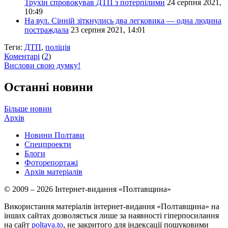
Трухін спровокував ДТП з потерпілими
24 серпня 2021,
10:49
На вул. Сінній зіткнулись два легковика — одна людина
постраждала
23 серпня 2021, 14:01
Теги:
ДТП
,
поліція
Коментарі
(
2
)
Вислови свою думку!
Останні новини
Більше новин
Архів
Новини Полтави
Спецпроекти
Блоги
Фоторепортажі
Архів матеріалів
© 2009 – 2026 Інтернет-видання «Полтавщина»
Використання матеріалів інтернет-видання «Полтавщина» на
інших сайтах дозволяється лише за наявності гіперпосилання
на сайт
poltava.to
, не закритого для індексації пошуковими