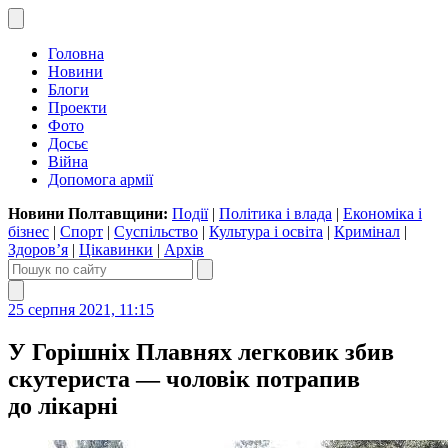
Головна
Новини
Блоги
Проекти
Фото
Досьє
Війна
Допомога армії
Новини Полтавщини:
Події
|
Політика і влада
|
Економіка і
бізнес
|
Спорт
|
Суспільство
|
Культура і освіта
|
Кримінал
|
Здоров’я
|
Цікавинки
|
Архів
25 серпня 2021, 11:15
У Горішніх Плавнях легковик збив
скутериста — чоловік потрапив
до лікарні