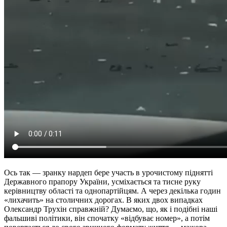
Ось так — зранку нардеп бере участь в урочистому піднятті
Державного прапору України, усміхається та тисне руку
керівництву області та однопартійцям. А через декілька годин
«лихачить» на столичних дорогах. В яких двох випадках
Олександр Трухін справжній? Думаємо, що, як і подібні наші
фальшиві політики, він спочатку «відбуває номер», а потім