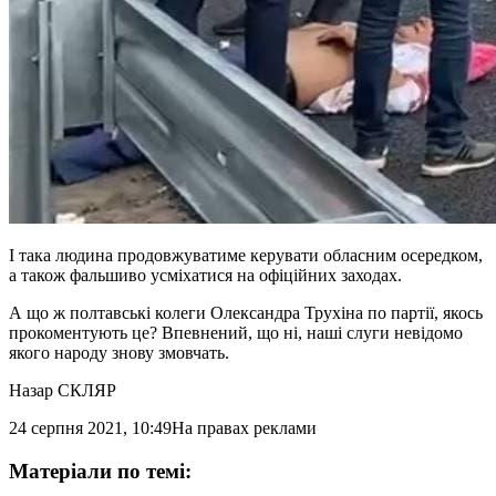
І така людина продовжуватиме керувати обласним осередком,
а також фальшиво усміхатися на офіційних заходах.
А що ж полтавські колеги Олександра Трухіна по партії, якось
прокоментують це? Впевнений, що ні, наші слуги невідомо
якого народу знову змовчать.
Назар СКЛЯР
24 серпня 2021, 10:49
На правах реклами
Матеріали по темі: