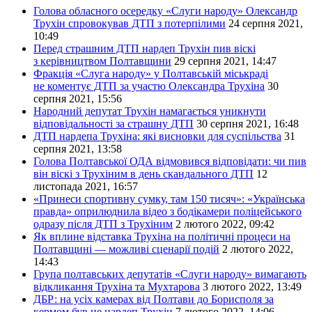
Голова обласного осередку «Слуги народу» Олександр
Трухін спровокував ДТП з потерпілими
24 серпня 2021,
10:49
Перед страшним ДТП нардеп Трухін пив віскі
з керівництвом Полтавщини
29 серпня 2021, 14:47
Фракція «Слуга народу» у Полтавській міськраді
не коментує ДТП за участю Олександра Трухіна
30
серпня 2021, 15:56
Народний депутат Трухін намагається уникнути
відповідальності за страшну ДТП
30 серпня 2021, 16:48
ДТП нардепа Трухіна: які висновки для суспільства
31
серпня 2021, 13:58
Голова Полтавської ОДА відмовився відповідати: чи пив
він віскі з Трухіним в день скандального ДТП
12
листопада 2021, 16:57
«Принеси спортивну сумку, там 150 тисяч»: «Українська
правда» оприлюднила відео з бодікамери поліцейського
одразу після ДТП з Трухіним
2 лютого 2022, 09:42
Як вплине відставка Трухіна на політичні процеси на
Полтавщині — можливі сценарії подій
2 лютого 2022,
14:43
Група полтавських депутатів «Слуги народу» вимагають
відкликання Трухіна та Мухтарова
3 лютого 2022, 13:49
ДБР: на усіх камерах від Полтави до Борисполя за
кермом був не нардеп Трухін
7 лютого 2022, 14:06