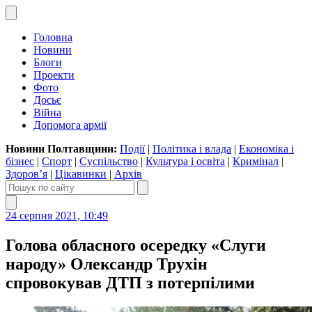
Головна
Новини
Блоги
Проекти
Фото
Досьє
Війна
Допомога армії
Новини Полтавщини:
Події
|
Політика і влада
|
Економіка і
бізнес
|
Спорт
|
Суспільство
|
Культура і освіта
|
Кримінал
|
Здоров’я
|
Цікавинки
|
Архів
24 серпня 2021, 10:49
Голова обласного осередку «Слуги
народу» Олександр Трухін
спровокував ДТП з потерпілими