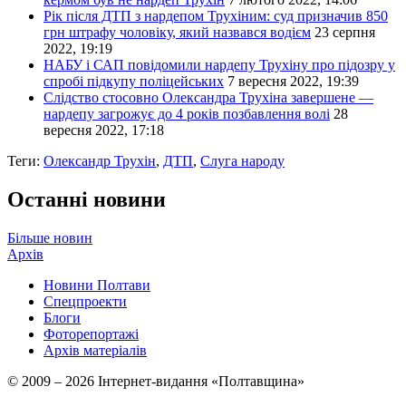
Рік після ДТП з нардепом Трухіним: суд призначив 850
грн штрафу чоловіку, який назвався водієм
23 серпня
2022, 19:19
НАБУ і САП повідомили нардепу Трухіну про підозру у
спробі підкупу поліцейських
7 вересня 2022, 19:39
Слідство стосовно Олександра Трухіна завершене —
нардепу загрожує до 4 років позбавлення волі
28
вересня 2022, 17:18
Теги:
Олександр Трухін
,
ДТП
,
Слуга народу
Останні новини
Більше новин
Архів
Новини Полтави
Спецпроекти
Блоги
Фоторепортажі
Архів матеріалів
© 2009 – 2026 Інтернет-видання «Полтавщина»