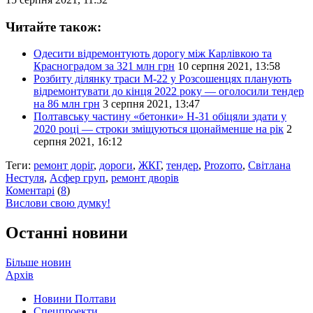
Читайте також:
Одесити відремонтують дорогу між Карлівкою та
Красноградом за 321 млн грн
10 серпня 2021, 13:58
Розбиту ділянку траси М-22 у Розсошенцях планують
відремонтувати до кінця 2022 року — оголосили тендер
на 86 млн грн
3 серпня 2021, 13:47
Полтавську частину «бетонки» Н-31 обіцяли здати у
2020 році — строки зміщуються щонайменше на рік
2
серпня 2021, 16:12
Теги:
ремонт доріг
,
дороги
,
ЖКГ
,
тендер
,
Prozorro
,
Світлана
Нестуля
,
Асфер груп
,
ремонт дворів
Коментарі
(
8
)
Вислови свою думку!
Останні новини
Більше новин
Архів
Новини Полтави
Спецпроекти