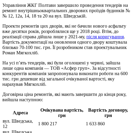
Управління ЖКГ Полтави завершило проведення тендерів на
ремонт внутрішньоквартальних дворових проїздів будинків №
№ 12, 12а, 14, 18 та 20 на вул. Шведській.
Проекти ремонтів цих дворів, які не бачили нового асфальту
вже десятки років, розроблялися ще у 2018 році. Втім, до
реалізації справа дійшла лише у 2021-му,
після коригування
.
Вартість документації на оновлення одного двору коштувала
близько 70-100 тис. грн. Її розробником став проектувальник
Роман Мягкохліб.
На усі п’ять тендерів, які були оголошені у червні, зайшла
лише одна компанія — ТОВ «Асфер груп». За відсутності
конкурентів компанія запропонувала виконати роботи на 600
тис. грн дешевше від загальної очікуваної вартості, яку
нарахував Мягкохліб.
Договірна ціна ремонтів, які мають завершити до кінця року,
вийшла наступною:
Очікувана вартість,
Вартість договору,
Адреса
грн
грн
вул. Шведська,
1 800 217
1 633 860
12
вул. Шведська,