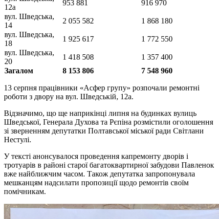
953 881
916 970
12а
вул. Шведська,
2 055 582
1 868 180
14
вул. Шведська,
1 925 617
1 772 550
18
вул. Шведська,
1 418 508
1 357 400
20
Загалом
8 153 806
7 548 960
13 серпня працівники «Асфер групу» розпочали ремонтні
роботи з двору на вул. Шведській, 12а.
Відзначимо, що ще наприкінці липня на будинках вулиць
Шведської, Генерала Духова та Рєпіна розмістили оголошення
зі зверненням депутатки Полтавської міської ради Світлани
Нестулі.
У тексті анонсувалося проведення капремонту дворів і
тротуарів в районі старої багатоквартирної забудови Павленок
вже найближчим часом. Також депутатка запропонувала
мешканцям надсилати пропозиції щодо ремонтів своїм
помічникам.