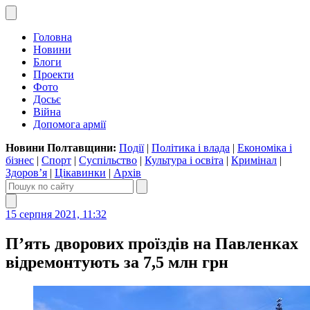
Головна
Новини
Блоги
Проекти
Фото
Досьє
Війна
Допомога армії
Новини Полтавщини:
Події
|
Політика і влада
|
Економіка і
бізнес
|
Спорт
|
Суспільство
|
Культура і освіта
|
Кримінал
|
Здоров’я
|
Цікавинки
|
Архів
15 серпня 2021, 11:32
П’ять дворових проїздів на Павленках
відремонтують за 7,5 млн грн