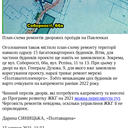
План-схема ремонтів дворових проїздів на Павленках
Оголошення також містило план-схему ремонту території
навколо одразу 15 багатоквартирних будинків. Втім, для
частини будинків проекти ще навіть не замовлялися. Зокрема,
це вул. Соборності, 66а, вул. Рєпіна, 11 та 13. При цьому у
дворі на вул. Генерала Духова, 9, для якого вже замовляли
коригування проекту, наразі триває ремонт мережі
«Полтаватеплоенерго». Тобто мешканцям цих будинків не
варто очікувати на капремонти раніше 2022 року.
Чинний перелік дворів, які потребують капремонту та внесені
до Програми розвитку ЖКГ на 2021
можна переглянути тут
.
Черговість ремонтів невідома, оскільки управління ЖКГ її не
оприлюднює.
Дарина СИНИЦЬКА
, «Полтавщина»
15 серпня 2021, 11:32