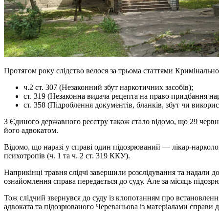
Протягом року слідство велося за трьома статтями Кримінально
ч.2 ст. 307 (Незаконний збут наркотичних засобів);
ст. 319 (Незаконна видача рецепта на право придбання на
ст. 358 (Підроблення документів, бланків, збут чи викори
З Єдиного державного реєстру також стало відомо, що 29 черв
його адвокатом.
Відомо, що наразі у справі один підозрюваний — лікар-нарколо
психотропів (ч. 1 та ч. 2 ст. 319 ККУ).
Наприкінці травня слідчі завершили розслідування та надали д
ознайомлення справа передається до суду. Але за місяць підозр
Тож слідчий звернувся до суду із клопотанням про встановленн
адвоката та підозрюваного Череваньова із матеріалами справи д