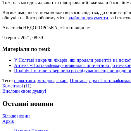
Тож, на сьогодні, адвокат та підозрюваний вже мали б ознайоми
Відзначимо, що за початковою версією слідства, до організаці
обшуків на його робочому місці
знайшли документи
, які стос
Анастасія НЕДОГОРСЬКА
, «Полтавщина»
9 серпня 2021, 08:39
Матеріали по темі:
У Полтаві викрили лікарів, які продали рецептів на психо
Аптека «Полтавафарму» виявилася причетною до незакон
Поліція Полтави завершила розслідування справи щодо п
Теги:
наркотики
,
метадон
,
лікарі
,
Полтавафарм / Полтавафармац
Коментарі
(
11
)
Вислови свою думку!
Останні новини
Більше новин
Архів