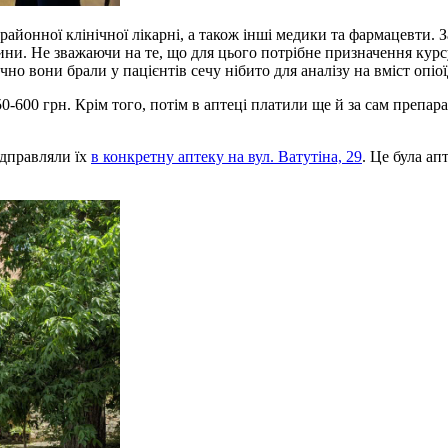
йонної клінічної лікарні, а також інші медики та фармацевти. За
ни. Не зважаючи на те, що для цього потрібне призначення курс
но вони брали у пацієнтів сечу нібито для аналізу на вміст опіої
0-600 грн. Крім того, потім в аптеці платили ще й за сам препар
ідправляли їх
в конкретну аптеку на вул. Ватутіна, 29
. Це була а