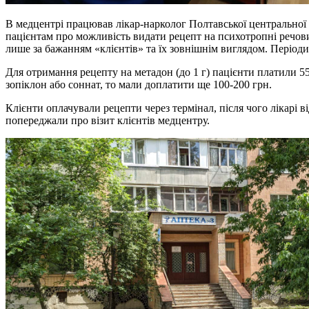
В медцентрі працював лікар-нарколог Полтавської центральної ра
пацієнтам про можливість видати рецепт на психотропні речови
лише за бажанням «клієнтів» та їх зовнішнім виглядом. Періодич
Для отримання рецепту на метадон (до 1 г) пацієнти платили 55
зопіклон або соннат, то мали доплатити ще 100-200 грн.
Клієнти оплачували рецепти через термінал, після чого лікарі в
попереджали про візит клієнтів медцентру.