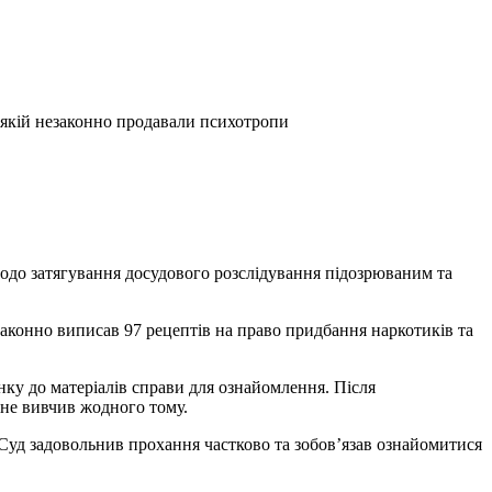
 якій незаконно продавали психотропи
одо затягування досудового розслідування підозрюваним та
законно виписав 97 рецептів на право придбання наркотиків та
ку до матеріалів справи для ознайомлення. Після
 не вивчив жодного тому.
 Суд задовольнив прохання частково та зобов’язав ознайомитися