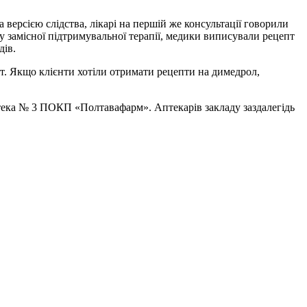
 версією слідства, лікарі на першій же консультації говорили
у замісної підтримувальної терапії, медики виписували рецепт
дів.
ат. Якщо клієнти хотіли отримати рецепти на димедрол,
птека № 3 ПОКП «Полтавафарм». Аптекарів закладу заздалегідь