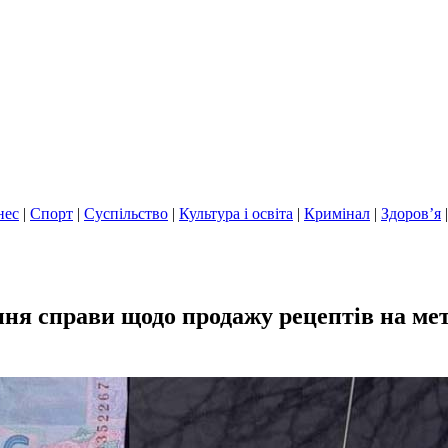
нес
|
Спорт
|
Суспільство
|
Культура і освіта
|
Кримінал
|
Здоров’я
ння справи щодо продажу рецептів на ме