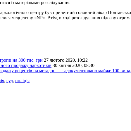
тися із матеріалами розслідування.
ї наркологічного центру був причетний головний лікар Полтавсь
увалися медцентру «NP». Втім, в ході розслідування підозру отри
тропи на 300 тис. грн
27 лютого 2020, 10:22
ного продажу наркотиків
30 квітня 2020, 08:30
родажу рецептів на метадон — задокументовано майже 100 випа
ія
,
суд
,
поліція