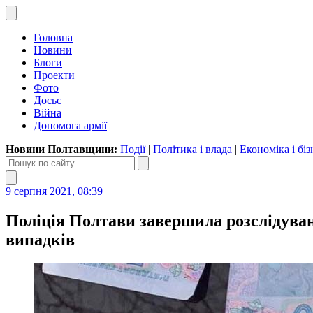
Головна
Новини
Блоги
Проекти
Фото
Досьє
Війна
Допомога армії
Новини Полтавщини:
Події
|
Політика і влада
|
Економіка і біз
9 серпня 2021, 08:39
Поліція Полтави завершила розслідува
випадків