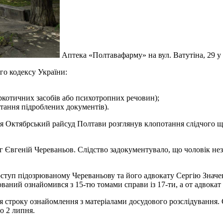
Аптека «Полтавафарму» на вул. Ватутіна, 29 у
го кодексу України:
ркотичних засобів або психотропних речовин);
стання підроблених документів).
ня Октябрський райсуд Полтави розглянув клопотання слідчого щ
г Євгеній Череваньов. Слідство задокументувало, що чоловік не
оступ підозрюваному Череваньову та його адвокату Сергію Значен
юваний ознайомився з 15-тю томами справи із 17-ти, а от адвокат
я строку ознайомлення з матеріалами досудового розслідування.
о 2 липня.