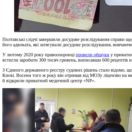
Полтавські слідчі завершили досудове розслідування справи що
його адвоката, які затягували досудове розслідування, вивчаюч
У лютому 2020 року правоохоронці
провели обшуки
у приватно
встигли заробити 300 тисяч гривень, виписавши 600 рецептів на
З Єдиного державного реєстру судових рішень стало відомо, що
Києві. Восени того ж року він отримав від МОЗу ліцензію на мед
й відкрили приватний медичний центр «NP».