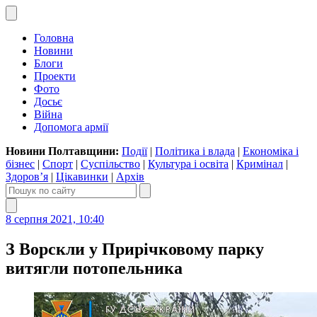
Головна
Новини
Блоги
Проекти
Фото
Досьє
Війна
Допомога армії
Новини Полтавщини:
Події
|
Політика і влада
|
Економіка і
бізнес
|
Спорт
|
Суспільство
|
Культура і освіта
|
Кримінал
|
Здоров’я
|
Цікавинки
|
Архів
8 серпня 2021, 10:40
З Ворскли у Прирічковому парку
витягли потопельника