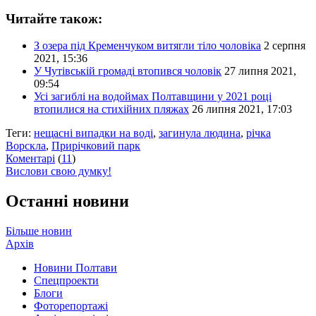
Читайте також:
З озера під Кременчуком витягли тіло чоловіка
2 серпня
2021, 15:36
У Чутівській громаді втопився чоловік
27 липня 2021,
09:54
Усі загиблі на водоймах Полтавщини у 2021 році
втопилися на стихійних пляжах
26 липня 2021, 17:03
Теги:
нещасні випадки на воді
,
загинула людина
,
річка
Ворскла
,
Прирічковий парк
Коментарі
(
11
)
Вислови свою думку!
Останні новини
Більше новин
Архів
Новини Полтави
Спецпроекти
Блоги
Фоторепортажі