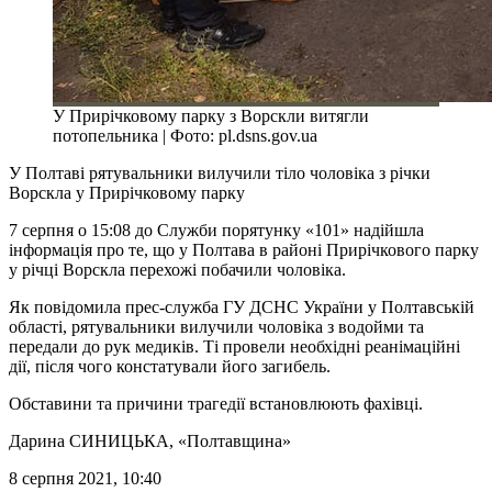
У Прирічковому парку з Ворскли витягли
потопельника | Фото: pl.dsns.gov.ua
У Полтаві рятувальники вилучили тіло чоловіка з річки
Ворскла у Прирічковому парку
7 серпня о 15:08 до Служби порятунку «101» надійшла
інформація про те, що у Полтава в районі Прирічкового парку
у річці Ворскла перехожі побачили чоловіка.
Як повідомила прес-служба ГУ ДСНС України у Полтавській
області, рятувальники вилучили чоловіка з водойми та
передали до рук медиків. Ті провели необхідні реанімаційні
дії, після чого констатували його загибель.
Обставини та причини трагедії встановлюють фахівці.
Дарина СИНИЦЬКА
, «Полтавщина»
8 серпня 2021, 10:40