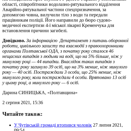
області, співробітники водолазно-рятувального відділення
Аварійно-рятувальної частини спецпризначення, за
допомогою човна, вилучили тіло з води та передали
працівникам поліції. Його направили до бюро судово-
медичної експертизи 4-ї міської лікарні Кременчука для
встановлення причини загибелі.
Довідково.
За інформацією Департамент з питань оборонної
роботи, цивільного захисту та взаємодії з правоохоронними
органами Полтавської ОДА, з початку року сталося 46
нещасних випадків з людьми на воді, що на 5% більше, ніж у
минулому році — 44 випадки. Внаслідок таких випадків з
початку року загинуло 39 осіб, що на 3% менше, ніж минулого
року — 40 осіб. Постраждали 3 особи, що 25% менше, ніж
минулого року, коли постраждали 4 особи. Врятовано 13 осіб
у цьому році, а минулого року — 6 осіб.
Дарина СИНИЦЬКА
, «Полтавщина»
2 серпня 2021, 15:36
Читайте також:
У Чутівській громаді втопився чоловік
27 липня 2021,
09:54