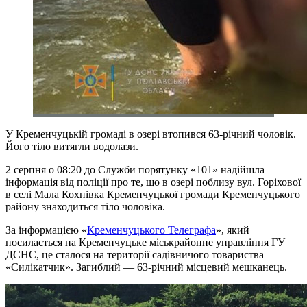
У Кременчуцькій громаді в озері втопився 63-річний чоловік.
Його тіло витягли водолази.
2 серпня о 08:20 до Служби порятунку «101» надійшла
інформація від поліції про те, що в озері поблизу вул. Горіхової
в селі Мала Кохнівка Кременчуцької громади Кременчуцького
району знаходиться тіло чоловіка.
За інформацією «
Кременчуцького Телеграфа
», який
посилається на Кременчуцьке міськрайонне управління ГУ
ДСНС, це сталося на території садівничого товариства
«Силікатчик». Загиблий — 63-річний місцевий мешканець.