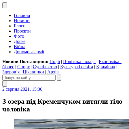
Головна
Новини
Блоги
Проекти
Фото
Досьє
Війна
Допомога армії
Новини Полтавщини:
Події
|
Політика і влада
|
Економіка і
бізнес
|
Спорт
|
Суспільство
|
Культура і освіта
|
Кримінал
|
Здоров’я
|
Цікавинки
|
Архів
2 серпня 2021, 15:36
З озера під Кременчуком витягли тіло
чоловіка