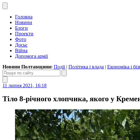
Головна
Новини
Блоги
Проекти
Фото
Досьє
Війна
Допомога армії
Новини Полтавщини:
Події
|
Політика і влада
|
Економіка і біз
11 липня 2021, 16:18
Тіло 8-річного хлопчика, якого у Креме