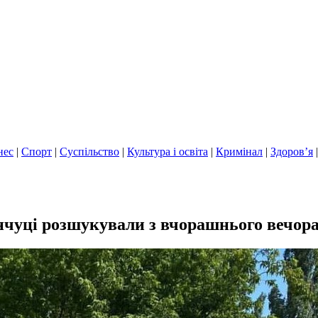
нес
|
Спорт
|
Суспільство
|
Культура і освіта
|
Кримінал
|
Здоров’я
нчуці розшукували з вчорашнього вечора