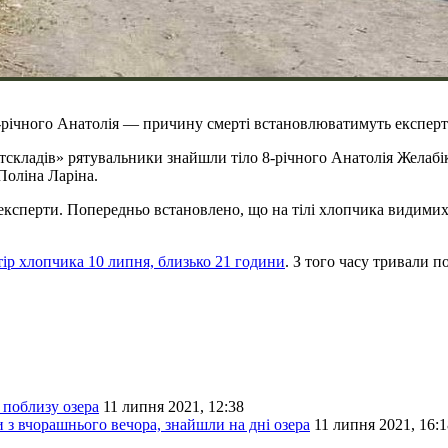
о 8-річного Анатолія — причину смерті встановлюватимуть експер
артскладів» рятувальники знайшли тіло 8-річного Анатолія Желабі
Поліна Ларіна.
і експерти. Попередньо встановлено, що на тілі хлопчика видими
ір хлопчика 10 липня, близько 21 години
. З того часу тривали п
 поблизу озера
11 липня 2021, 12:38
 з вчорашнього вечора, знайшли на дні озера
11 липня 2021, 16:1