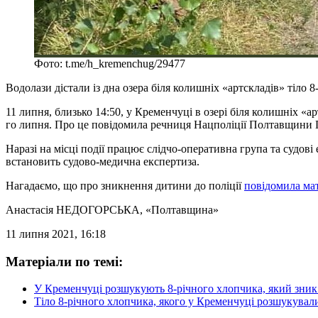
Фото: t.me/h_kremenchug/29477
Водолази дістали із дна озера біля колишніх «артскладів» тіл
11 липня, близько 14:50, у Кременчуці в озері біля колишніх «
го липня. Про це повідомила речниця Нацполіції Полтавщини 
Наразі на місці події працює слідчо-оперативна група та судов
встановить судово-медична експертиза.
Нагадаємо, що про зникнення дитини до поліції
повідомила мат
Анастасія НЕДОГОРСЬКА
, «Полтавщина»
11 липня 2021, 16:18
Матеріали по темі:
У Кременчуці розшукують 8-річного хлопчика, який зник
Тіло 8-річного хлопчика, якого у Кременчуці розшукували