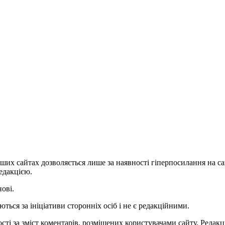
ших сайтах дозволяється лише за наявності гіперпосилання на с
едакцією.
нові.
ться за ініціативи сторонніх осіб і не є редакційними.
ті за зміст коментарів, розміщених користувачами сайту. Редакці