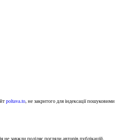
айт
poltava.to
, не закритого для індексації пошуковими
я не завжди поділяє погляди авторів публікацій.