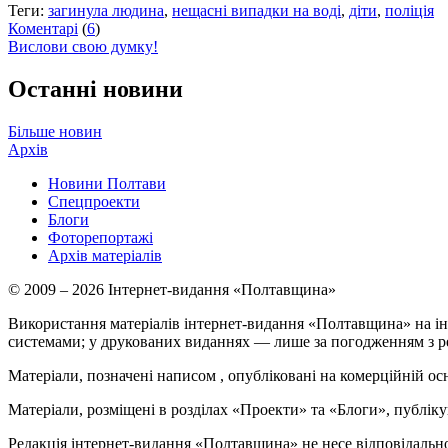
Теги:
загинула людина
,
нещасні випадки на воді
,
діти
,
поліція
Коментарі
(
6
)
Вислови свою думку!
Останні новини
Більше новин
Архів
Новини Полтави
Спецпроекти
Блоги
Фоторепортажі
Архів матеріалів
© 2009 – 2026 Інтернет-видання «Полтавщина»
Використання матеріалів інтернет-видання «Полтавщина» на ін
системами; у друкованих виданнях — лише за погодженням з р
Матеріали, позначені написом
, опубліковані на комерційній ос
Матеріали, розміщені в розділах «Проекти» та «Блоги», публікую
Редакція інтернет-видання «Полтавщина» не несе відповідальнос