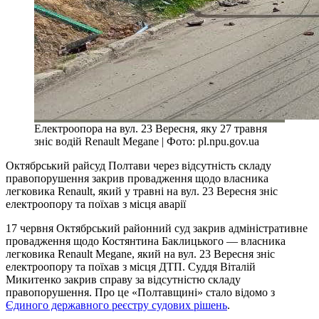
Електроопора на вул. 23 Вересня, яку 27 травня
зніс водій Renault Megane | Фото: pl.npu.gov.ua
Октябрський райсуд Полтави через відсутність складу
правопорушення закрив провадження щодо власника
легковика Renault, який у травні на вул. 23 Вересня зніс
електроопору та поїхав з місця аварії
17 червня Октябрський районний суд закрив адміністративне
провадження щодо Костянтина Баклицького — власника
легковика Renault Megane, який на вул. 23 Вересня зніс
електроопору та поїхав з місця ДТП. Суддя Віталій
Микитенко закрив справу за відсутністю складу
правопорушення. Про це «Полтавщині» стало відомо з
Єдиного державного реєстру судових рішень
.