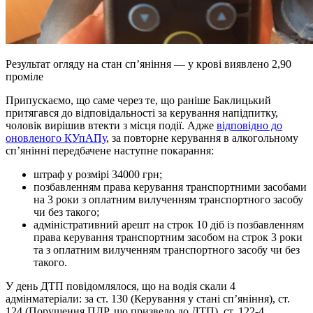
Результат огляду на стан сп’яніння — у крові виявлено 2,90
проміле
Припускаємо, що саме через те, що раніше Баклицький
притягався до відповідальності за керування напідпитку,
чоловік вирішив втекти з місця події. Адже
відповідно до
оновленого КУпАПу
, за повторне керування в алкогольному
сп’янінні передбачене наступне покарання:
штраф у розмірі 34000 грн;
позбавленням права керування транспортними засобами
на 3 роки з оплатним вилученням транспортного засобу
чи без такого;
адміністративний арешт на строк 10 діб із позбавленням
права керування транспортним засобом на строк 3 роки
та з оплатним вилученням транспортного засобу чи без
такого.
У день ДТП повідомлялося, що на водія скали 4
адмінматеріали: за ст. 130 (Керування у стані сп’яніння), ст.
124 (Порушення ПДР, що призвело до ДТП), ст. 122-4