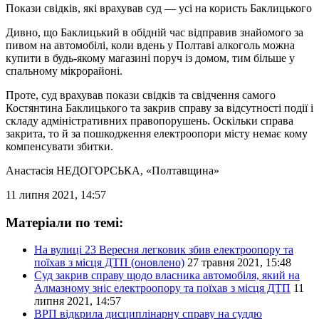
Покази свідків, які врахував суд — усі на користь Баклицького
Дивно, що Баклицький в обідній час відправив знайомого за
пивом на автомобілі, коли вдень у Полтаві алкоголь можна
купити в будь-якому магазині поруч із домом, тим більше у
спальному мікрорайоні.
Проте, суд врахував покази свідків та свідчення самого
Костянтина Баклицького та закрив справу за відсутності події і
складу адміністративних правопорушень. Оскільки справа
закрита, то й за пошкодження електроопори місту немає кому
компенсувати збитки.
Анастасія НЕДОГОРСЬКА
, «Полтавщина»
11 липня 2021, 14:57
Матеріали по темі:
На вулиці 23 Вересня легковик збив електроопору та
поїхав з місця ДТП (оновлено)
27 травня 2021, 15:48
Суд закрив справу щодо власника автомобіля, який на
Алмазному зніс електроопору та поїхав з місця ДТП
11
липня 2021, 14:57
ВРП відкрила дисциплінарну справу на суддю