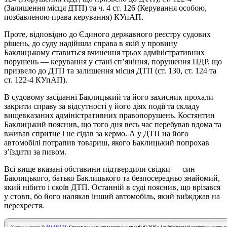
(Залишення місця ДТП) та ч. 4 ст. 126 (Керування особою,
позбавленою права керування) КУпАП.
Проте, відповідно до Єдиного державного реєстру судових
рішень, до суду надійшла справа в якій у провину
Баклицькому ставиться вчинення трьох адміністративних
порушень — керування у стані сп’яніння, порушення ПДР, що
призвело до ДТП та залишення місця ДТП (ст. 130, ст. 124 та
ст. 122-4 КУпАП).
В судовому засіданні Баклицький та його захисник прохали
закрити справу за відсутності у його діях події та складу
вищевказаних адміністративних правопорушень. Костянтин
Баклицький пояснив, що того дня весь час перебував вдома та
вживав спритне і не сідав за кермо. А у ДТП на його
автомобілі потрапив товариш, якого Баклицький попрохав
з’їздити за пивом.
Всі вище вказані обставини підтвердили свідки — син
Баклицького, батько Баклицького та безпосередньо знайомий,
який нібито і скоїв ДТП. Останній в суді пояснив, що врізався
у стовп, бо його налякав інший автомобіль, який виїжджав на
перехрестя.