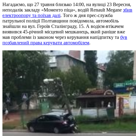
Нагадаємо, що 27 травня близько 14:00, на вулиці 23 Вересня,
неподалік закладу «Моменто піца», водій Renault Megane
збив
електроопору та поїхав далі
. Того ж дня прес-служба
патрульної поліції Полтавщини повідомила, автомобіль
знайшли на вул. Героїв Сталінграду, 15. А водієм-втікачем
виявився 45-річний місцевий мешканець, який раніше вже
мав проблеми із законом через керування напідпитку та
був
позбавлений права керувати автомобілем
.