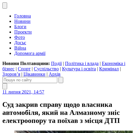
Головна
Новини
Блоги
Проекти
Фото
Досьє
Війна
Допомога армії
Новини Полтавщини:
Події
|
Політика і влада
|
Економіка і
бізнес
|
Спорт
|
Суспільство
|
Культура і освіта
|
Кримінал
|
Здоров’я
|
Цікавинки
|
Архів
11 липня 2021, 14:57
Суд закрив справу щодо власника
автомобіля, який на Алмазному зніс
електроопору та поїхав з місця ДТП