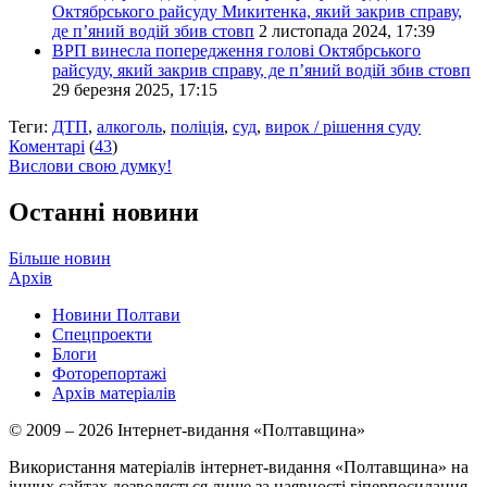
Октябрського райсуду Микитенка, який закрив справу,
де п’яний водій збив стовп
2 листопада 2024, 17:39
ВРП винесла попередження голові Октябрського
райсуду, який закрив справу, де п’яний водій збив стовп
29 березня 2025, 17:15
Теги:
ДТП
,
алкоголь
,
поліція
,
суд
,
вирок / рішення суду
Коментарі
(
43
)
Вислови свою думку!
Останні новини
Більше новин
Архів
Новини Полтави
Спецпроекти
Блоги
Фоторепортажі
Архів матеріалів
© 2009 – 2026 Інтернет-видання «Полтавщина»
Використання матеріалів інтернет-видання «Полтавщина» на
інших сайтах дозволяється лише за наявності гіперпосилання