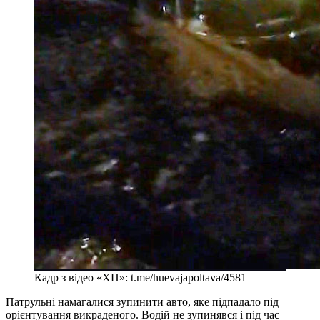
Кадр з відео «ХП»: t.me/huevajapoltava/4581
Патрульні намагалися зупинити авто, яке підпадало під
орієнтування викраденого. Водій не зупинявся і під час