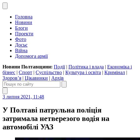
Головна
Новини
Блоги
Проекти
Фото
Досьє
Війна
Допомога армії
Новини Полтавщини:
Події
|
Політика і влада
|
Економіка і
бізнес
|
Спорт
|
Суспільство
|
Культура і освіта
|
Кримінал
|
Здоров’я
|
Цікавинки
|
Архів
3 липня 2021, 11:48
У Полтаві патрульна поліція
затримала нетверезого водія на
автомобілі УАЗ