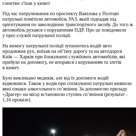
гонитви з’їхав у кювет
Під час патрулювання по проспекту Вавілова у Полтаві
патрульні помітили автомобіль УАЗ, який підпадав під
орієнтування по заволодінню транспортного засобу. До того ж
автомобіль рухався з порушенням ПДР. Про це повідомили
у прес-службі патрульної поліції.
На вимогу патрульної поліції зупинитись водій авто
продовжив рух, виїхав на об’їзну дорогу та на автодорозі
Київ — Харків при блокуванні службових автомобілів, які
прибули на допомогу, не впорався з керуванням та злетів
в кювет.
Було викликано медиків, але від їх допомоги водій
відмовився. Також у водія при спілкуванні патрульні виявили
явні ознаки алкогольного сп’яніння. За допомогою приладу
«Драгер» на місці встановили ступінь сп’яніння (результат -
1,16 проміле).