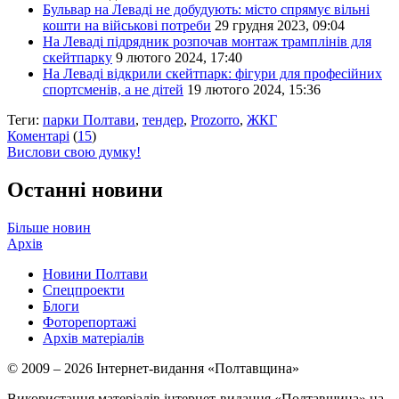
Бульвар на Леваді не добудують: місто спрямує вільні
кошти на військові потреби
29 грудня 2023, 09:04
На Леваді підрядник розпочав монтаж трамплінів для
скейтпарку
9 лютого 2024, 17:40
На Леваді відкрили скейтпарк: фігури для професійних
спортсменів, а не дітей
19 лютого 2024, 15:36
Теги:
парки Полтави
,
тендер
,
Prozorro
,
ЖКГ
Коментарі
(
15
)
Вислови свою думку!
Останні новини
Більше новин
Архів
Новини Полтави
Спецпроекти
Блоги
Фоторепортажі
Архів матеріалів
© 2009 – 2026 Інтернет-видання «Полтавщина»
Використання матеріалів інтернет-видання «Полтавщина» на