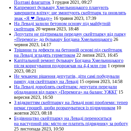
Полтаві флагшток
3 грудня 2021, 09:27
Капремонт бульвару Хмельницького планують
завершити влітку: ще змонтують скейтпарк та оновлять
знак «Я ❤ Леваду»
16 травня 2023, 17:39
На Леваді залили бетоном основу під майбутній
скейтпарк
20 червня 2023, 18:48
Депутати не підтримали передачу скейтпарку від парку
«Перемога» до бульвару Богдана Хмельницького
26
червня 2023, 14:17
Тріщини та дефекти на бетонній основі під скейтпарк
на Леваді згладять герметиком
22 липня 2023, 16:45
Капітальний ремонт бульвару Богдана Хмельницького
після коригування подорожчав на 4,4 млн грн
1 серпня
2023, 08:21
Не чекаючи рішення депутатів, діти самі побудували
рампу для скейтпарку на Леваді
15 серпня 2023, 14:58
На Леваді дороблять скейтпарк: депутати передали
обладнання від парку «Перемога» на баланс УЖКГ
15
вересня 2023, 16:50
З відкриттям скейтпарку на Леваді нові проблеми: тепер
немає грошей, щоби розрахуватися із підрядником
10
жовтня 2023, 08:18
Будівництво скейтпарку на Леваді переноситься
на наступний рік: місто не платить підряднику за роботу
25 листопада 2023, 10:50