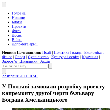
Головна
Новини
Блоги
Проекти
Фото
Досьє
Війна
Допомога армії
Новини Полтавщини:
Події
|
Політика і влада
|
Економіка і
бізнес
|
Спорт
|
Суспільство
|
Культура і освіта
|
Кримінал
|
Здоров’я
|
Цікавинки
|
Архів
22 червня 2021, 16:41
У Полтаві замовили розробку проекту
капремонту другої черги бульвару
Богдана Хмельницького