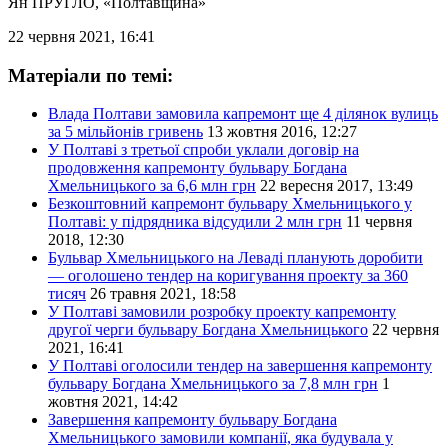
Ян ПРУГЛО
, «Полтавщина»
22 червня 2021, 16:41
Матеріали по темі:
Влада Полтави замовила капремонт ще 4 ділянок вулиць
за 5 мільйонів гривень
13 жовтня 2016, 12:27
У Полтаві з третьої спроби уклали договір на
продовження капремонту бульвару Богдана
Хмельницького за 6,6 млн грн
22 вересня 2017, 13:49
Безкоштовний капремонт бульвару Хмельницького у
Полтаві: у підрядника відсудили 2 млн грн
11 червня
2018, 12:30
Бульвар Хмельницького на Леваді планують доробити
— оголошено тендер на коригування проекту за 360
тисяч
26 травня 2021, 18:58
У Полтаві замовили розробку проекту капремонту
другої черги бульвару Богдана Хмельницького
22 червня
2021, 16:41
У Полтаві оголосили тендер на завершення капремонту
бульвару Богдана Хмельницького за 7,8 млн грн
1
жовтня 2021, 14:42
Завершення капремонту бульвару Богдана
Хмельницького замовили компанії, яка будувала у