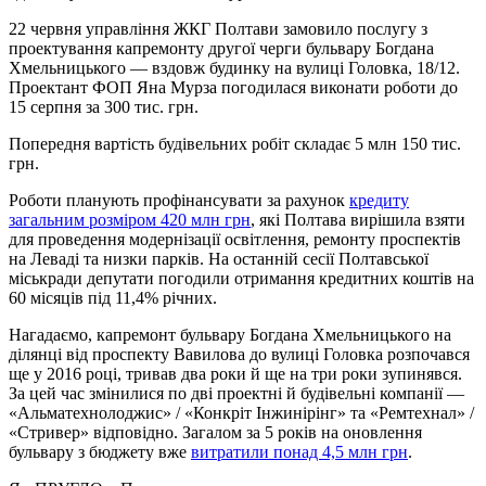
22 червня управління ЖКГ Полтави замовило послугу з
проектування капремонту другої черги бульвару Богдана
Хмельницького — вздовж будинку на вулиці Головка, 18/12.
Проектант ФОП Яна Мурза погодилася виконати роботи до
15 серпня за 300 тис. грн.
Попередня вартість будівельних робіт складає 5 млн 150 тис.
грн.
Роботи планують профінансувати за рахунок
кредиту
загальним розміром 420 млн грн
, які Полтава вирішила взяти
для проведення модернізації освітлення, ремонту проспектів
на Леваді та низки парків. На останній сесії Полтавської
міськради депутати погодили отримання кредитних коштів на
60 місяців під 11,4% річних.
Нагадаємо, капремонт бульвару Богдана Хмельницького на
ділянці від проспекту Вавилова до вулиці Головка розпочався
ще у 2016 році, тривав два роки й ще на три роки зупинявся.
За цей час змінилися по дві проектні й будівельні компанії —
«Альматехнолоджис» / «Конкріт Інжинірінг» та «Ремтехнал» /
«Стривер» відповідно. Загалом за 5 років на оновлення
бульвару з бюджету вже
витратили понад 4,5 млн грн
.