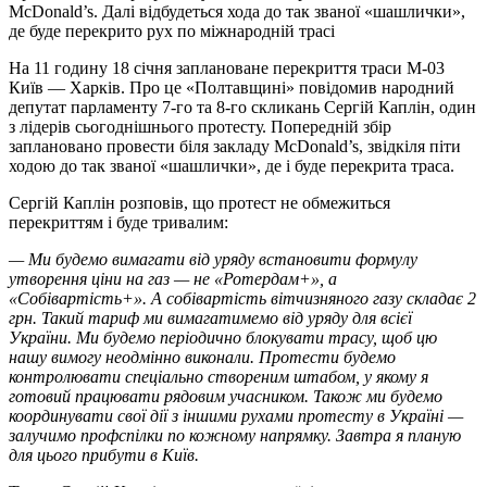
McDonald’s. Далі відбудеться хода до так званої «шашлички»,
де буде перекрито рух по міжнародній трасі
На 11 годину 18 січня заплановане перекриття траси М-03
Київ — Харків. Про це «Полтавщині» повідомив народний
депутат парламенту 7-го та 8-го скликань Сергій Каплін, один
з лідерів сьогоднішнього протесту. Попередній збір
заплановано провести біля закладу McDonald’s, звідкіля піти
ходою до так званої «шашлички», де і буде перекрита траса.
Сергій Каплін розповів, що протест не обмежиться
перекриттям і буде тривалим:
— Ми будемо вимагати від уряду встановити формулу
утворення ціни на газ — не «Ротердам+», а
«Собівартість+». А собівартість вітчизняного газу складає 2
грн. Такий тариф ми вимагатимемо від уряду для всієї
України. Ми будемо періодично блокувати трасу, щоб цю
нашу вимогу неодмінно виконали. Протести будемо
контролювати спеціально створеним штабом, у якому я
готовий працювати рядовим учасником. Також ми будемо
координувати свої дії з іншими рухами протесту в Україні —
залучимо профспілки по кожному напрямку. Завтра я планую
для цього прибути в Київ.