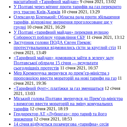
масштабний «Тарифний майдан»
9 січня 2021, 13:02
У Полтаві через мітинг проти тарифів на газ перекрито
рух трасою Київ-Харків
10 січня 2021, 13:29
Олександр Біленький: Обласна рада проти збільшення
тарифів, відповідне звернення проголосоване ще у
грудні
10 січня 2021, 16:29
У Полтаві «тарифний майдан» перекрив вулицю
Соборності поблизу управління СБУ
11 січня 2021, 13:12
Заступник голови ПОДА Євген Греков:
протестувальники відмовились сісти за круглий стіл
11
січня 2021, 13:49
«Тарифний майдан» домовився зайти в зелену залу
Полтавської облради 15 січня — результати
сьогоднішніх протестів
11 січня 2021, 16:37
Мер Кременчука звернувся до прем’єр-міністра з
пропозицією ввести мораторій на нові тарифи на газ
11
січня 2021, 19:36
«Тарифний бунт»: платіжки за газ зменшаться
12 січня
2021, 13:03
Міський голова Полтави звернувся до Прем’єр-міністра
з вимогою ввести мораторій на зміну комунальних
тарифів
12 січня 2021, 18:19
Гендиректор АТ «Лубнигаз»: про тариф та його
зниження
12 січня 2021, 18:53
14 січня відбудеться позачергова «тарифна» сесія