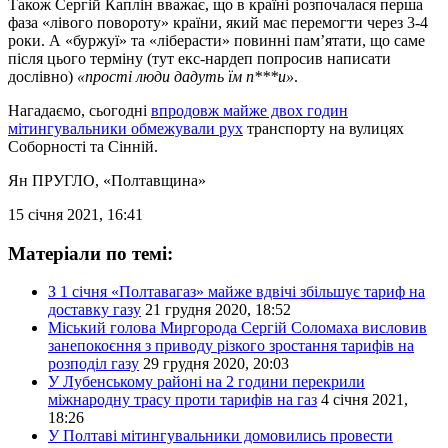
Також Сергій Каплін вважає, що в країні розпочалася перша
фаза «лівого повороту» країни, який має перемогти через 3-4
роки. А «буржуї» та «ліберасти» повинні пам’ятати, що саме
після цього терміну (тут екс-нардеп попросив написати
дослівно)
«прості люди дадуть їм п***и»
.
Нагадаємо, сьогодні
впродовж майже двох годин
мітингувальники обмежували рух
транспорту на вулицях
Соборності та Сінній.
Ян ПРУГЛО
, «Полтавщина»
15 січня 2021, 16:41
Матеріали по темі:
З 1 січня «Полтавагаз» майже вдвічі збільшує тариф на
доставку газу
21 грудня 2020, 18:52
Міський голова Миргорода Сергій Соломаха висловив
занепокоєння з приводу різкого зростання тарифів на
розподіл газу
29 грудня 2020, 20:03
У Лубенському районі на 2 години перекрили
міжнародну трасу проти тарифів на газ
4 січня 2021,
18:26
У Полтаві мітингувальники домовились провести