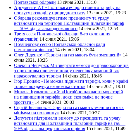
Полтавської облради
13 січня 2021, 13:10
Аргументи АТ «Полтавагаз» щодо нового тарифу на
послугу розподілу природного газу
13 січня 2021, 19:23
Облрада рекомендуватиме президенту та уряду
встановити на території Полтавщини пільговий тариф
— 50% від загальнодержавного
14 січня 2021, 12:53
Третя сесія Полтавської облради 8-го скликання
(трансляція)
14 січня 2021, 15:06
Позачергову сесію Полтавської обласної ради
намагалися зірвати!
14 січня 2021, 18:04
Олег Діденко: «Тарифи на газ мають бути зменшені!»
14
січня 2021, 18:25
Олексій Чепурко: Ми звертатимемося до правоохоронців
з проханням провести повну перевірку компаній, як
нараховувалися тарифи
14 січня 2021, 18:46
Ігор Процай: «Не можна піднімати тарифи, коли у країні
триває локдаун, а економіка стоїть»
14 січня 2021, 19:11
Микола Кульчинський: «Потрібно накласти мораторій
на підвищення тарифів, доки економіка не почне
зростати»
14 січня 2021, 20:03
Сергій Бєлашов: «Тарифи на газ мають зменшитися як
мінімум на половину»
14 січня 2021, 20:27
Депутати підтримали вимогу до президента та уряду
встановити для Полтавщини пільговий тариф на газ —
50% від загальноукраїнського рівня
15 січня 2021, 11:49