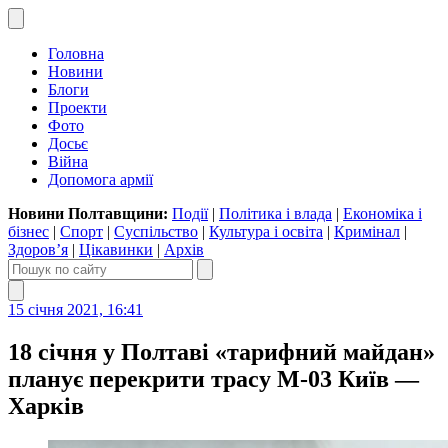
Головна
Новини
Блоги
Проекти
Фото
Досьє
Війна
Допомога армії
Новини Полтавщини:
Події
|
Політика і влада
|
Економіка і
бізнес
|
Спорт
|
Суспільство
|
Культура і освіта
|
Кримінал
|
Здоров’я
|
Цікавинки
|
Архів
15 січня 2021, 16:41
18 січня у Полтаві «тарифний майдан»
планує перекрити трасу М-03 Київ —
Харків