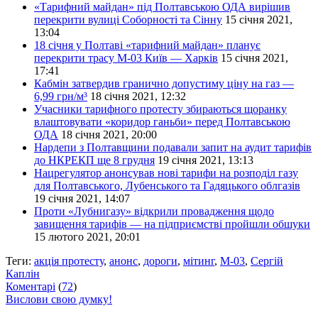
«Тарифний майдан» під Полтавською ОДА вирішив
перекрити вулиці Соборності та Сінну
15 січня 2021,
13:04
18 січня у Полтаві «тарифний майдан» планує
перекрити трасу М-03 Київ — Харків
15 січня 2021,
17:41
Кабмін затвердив гранично допустиму ціну на газ —
6,99 грн/м³
18 січня 2021, 12:32
Учасники тарифного протесту збираються щоранку
влаштовувати «коридор ганьби» перед Полтавською
ОДА
18 січня 2021, 20:00
Нардепи з Полтавщини подавали запит на аудит тарифів
до НКРЕКП ще 8 грудня
19 січня 2021, 13:13
Нацрегулятор анонсував нові тарифи на розподіл газу
для Полтавського, Лубенського та Гадяцького облгазів
19 січня 2021, 14:07
Проти «Лубнигазу» відкрили провадження щодо
завищення тарифів — на підприємстві пройшли обшуки
15 лютого 2021, 20:01
Теги:
акція протесту
,
анонс
,
дороги
,
мітинг
,
М-03
,
Сергій
Каплін
Коментарі
(
72
)
Вислови свою думку!