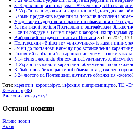
З 21 листопада українців почнуть штрафувати за неправил
За 9 днів поліція оштрафувала 89 мешканців Полтавщини 
В Україні не продовжили карантин вихідного дня: які о
Кабмін продовжив карантин та погодив посилення обмеже
Уряд вводить додаткові карантинні обмеження з 19 грудн
За три тижні поліція Полтавщини оштрафувала більше тис
Новий локдаун з 8 січня: перелік заборон, які придумав у
Вибірковий локдаун на ринках Полтави
8 січня 2021, 15:
Полтавський «Епіцентр» «викрутився» із карантинних заб
Зміни до постанови Кабміну про встановлення карантину
Головний санітарний лікар пояснив, чому іграшки можна 
З 14 січня власників бізнесу штрафуватимуть за відсутніст
В Україні послабили карантинні обмеження: що дозволен
Кабмін послабив карантинні обмеження: дозволено прово
З 24 лютого на Полтавщині діятимуть обмеження «жовтої
Теги:
карантин
,
коронавірус
,
інфекція
,
підприємництво
,
ТЦ «Еп
Коментарі
(
38
)
Вислови свою думку!
Останні новини
Більше новин
Архів