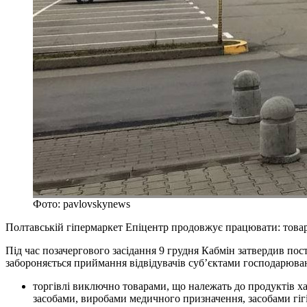
Фото: pavlovskynews
Полтавській гіпермаркет Епіцентр продовжує працювати: товар
Під час позачергового засідання 9 грудня Кабмін затвердив по
забороняється приймання відвідувачів суб’єктами господарюванн
торгівлі виключно товарами, що належать до продуктів ха
засобами, виробами медичного призначення, засобами гігі