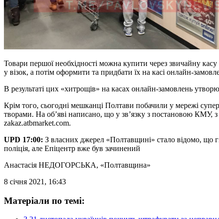
Товари першої необхідності можна купити через звичайну касу 
у візок, а потім оформити та придбати їх на касі онлайн-замов
В результаті цих «хитрощів» на касах онлайн-замовлень утворю
Крім того, сьогодні мешканці Полтави побачили у мережі суп
творами. На об’яві написано, що у зв’язку з постановою КМУ, з
zakaz.atbmarket.com.
UPD 17:00:
З власних джерел «Полтавщині» стало відомо, що гі
поліція, але Епіцентр вже був зачинений
Анастасія НЕДОГОРСЬКА
, «Полтавщина»
8 січня 2021, 16:43
Матеріали по темі: