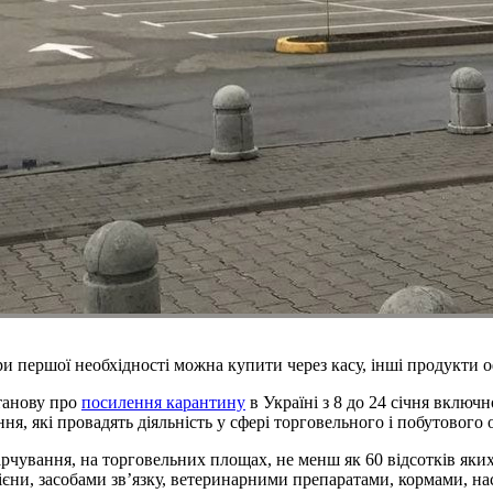
и першої необхідності можна купити через касу, інші продукти
станову про
посилення карантину
в Україні з 8 до 24 січня включ
я, які провадять діяльність у сфері торговельного і побутового 
рчування, на торговельних площах, не менш як 60 відсотків яки
єни, засобами зв’язку, ветеринарними препаратами, кормами, нас