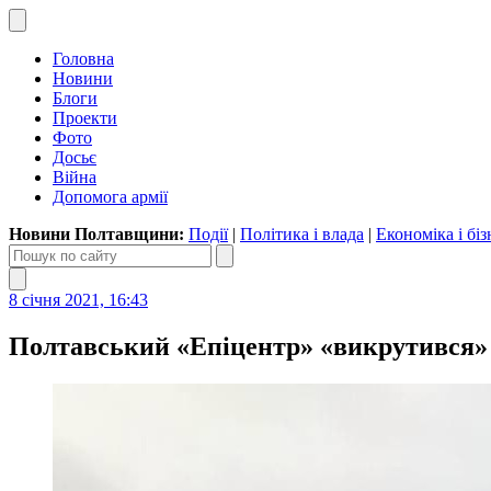
Головна
Новини
Блоги
Проекти
Фото
Досьє
Війна
Допомога армії
Новини Полтавщини:
Події
|
Політика і влада
|
Економіка і біз
8 січня 2021, 16:43
Полтавський «Епіцентр» «викрутився» і