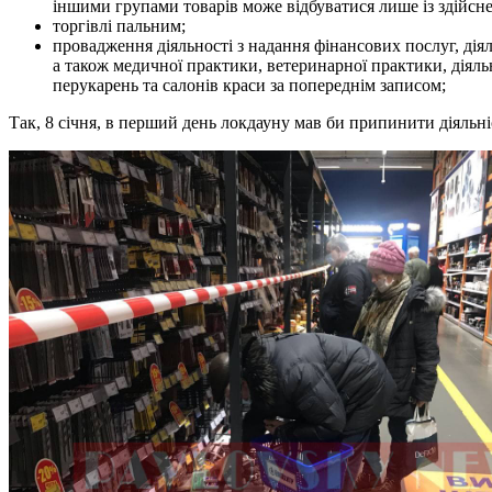
іншими групами товарів може відбуватися лише із здійсн
торгівлі пальним;
провадження діяльності з надання фінансових послуг, діяль
а також медичної практики, ветеринарної практики, діяльн
перукарень та салонів краси за попереднім записом;
Так, 8 січня, в перший день локдауну мав би припинити діяльн