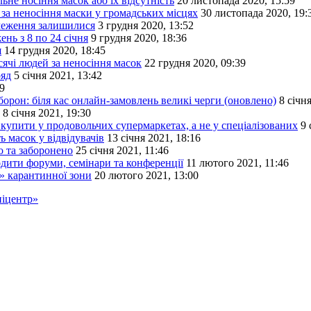
ьне носіння масок або їх відсутність
20 листопада 2020, 15:59
за неносіння маски у громадських місцях
30 листопада 2020, 19:
бмеження залишилися
3 грудня 2020, 13:52
нь з 8 по 24 січня
9 грудня 2020, 18:36
я
14 грудня 2020, 18:45
ячі людей за неносіння масок
22 грудня 2020, 09:39
ряд
5 січня 2021, 13:42
19
орон: біля кас онлайн-замовлень великі черги (оновлено)
8 січн
8 січня 2021, 19:30
купити у продовольчих супермаркетах, а не у спеціалізованих
9 
ь масок у відвідувачів
13 січня 2021, 18:16
о та заборонено
25 січня 2021, 11:46
дити форуми, семінари та конференції
11 лютого 2021, 11:46
» карантинної зони
20 лютого 2021, 13:00
іцентр»