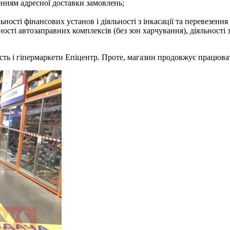
енням адресної доставки замовлень;
ності фінансових установ і діяльності з інкасації та перевезенн
ості автозаправних комплексів (без зон харчування), діяльності
ість і гіпермаркети Епіцентр. Проте, магазин продовжує працюва