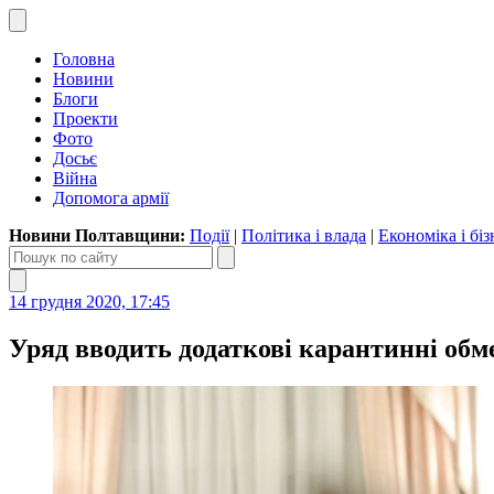
Головна
Новини
Блоги
Проекти
Фото
Досьє
Війна
Допомога армії
Новини Полтавщини:
Події
|
Політика і влада
|
Економіка і біз
14 грудня 2020, 17:45
Уряд вводить додаткові карантинні обм