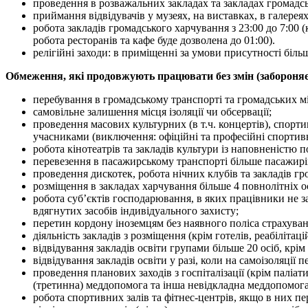
проведення в розважальних закладах та закладах громадськ
приймання відвідувачів у музеях, на виставках, в галереях
робота закладів громадського харчування з 23:00 до 7:00 
робота ресторанів та кафе буде дозволена до 01:00).
релігійні заходи: в приміщенні за умови присутності біль
Обмеження, які продовжують працювати без змін (забороняє
перебування в громадському транспорті та громадських мі
самовільне залишення місця ізоляції чи обсервації;
проведення масових культурних (в т.ч. концертів), спорти
учасниками (виключення: офіційні та професійні спортивні 
робота кінотеатрів та закладів культури із наповненістю 
перевезення в пасажирському транспорті більше пасажирів,
проведення дискотек, робота нічних клубів та закладів гр
розміщення в закладах харчування більше 4 повнолітніх о
робота суб’єктів господарювання, в яких працівники не з
вдягнутих засобів індивідуального захисту;
перетин кордону іноземцям без наявного поліса страхув
діяльність закладів з розміщення (крім готелів, реабіліта
відвідування закладів освіти групами більше 20 осіб, крім 
відвідування закладів освіти у разі, коли на самоізоляції 
проведення планових заходів з госпіталізації (крім палі
(третинна) меддопомога та інша невідкладна меддопомога
робота спортивних залів та фітнес-центрів, якщо в них пе