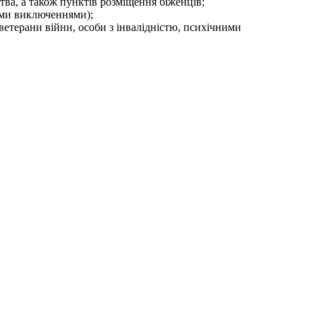
тва, а також пунктів розміщення біженців;
ими виключеннями);
ветерани війни, особи з інвалідністю, психічними