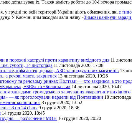
льше деталізував їх. Також замість роботи до 10-ї вечора громад
, у грудні по всій території України діють обмеження, які
є тип
уну. У Кабміні цим заходам дали назву «
Зимові канікули заради
ли в порожні каструлі проти карантину вихідного дня
11 листопа
цієї суботи, 14 листопада
11 листопада 2020, 17:08
ь все, крім аптек, церков, АЗС та продуктових магазинів
13 ли
, а речові мають закритися
13 листопада 2020, 19:26
уктовому та речовому ринках Полтави — хто закрився, а хто пр
 «Барашек», «БІФ» та «Болоньєтта»
14 листопада 2020, 16:47
шення закладами громадського харчування «карантину вихідного
 дня» — як проголосували нардепи від Полтавщини
18 листопада 
бмеження залишилися
3 грудня 2020, 13:52
нь з 8 по 24 січня
9 грудня 2020, 18:36
я
14 грудня 2020, 18:45
19 грудня — роз’яснення МОН
16 грудня 2020, 20:20