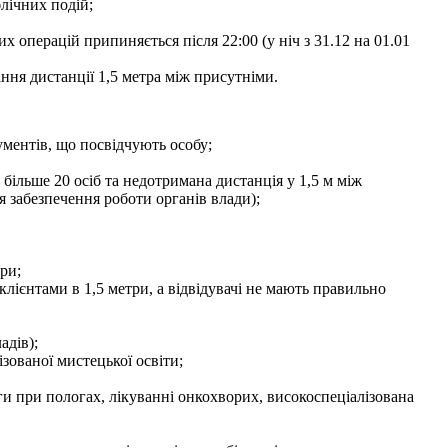
блічних подій;
х операцій припиняється після 22:00 (у ніч з 31.12 на 01.01
ання дистанції 1,5 метра між присутніми.
ументів, що посвідчують особу;
 більше 20 осіб та недотримана дистанція у 1,5 м між
ля забезпечення роботи органів влади);
ри;
лієнтами в 1,5 метри, а відвідувачі не мають правильно
адів);
ізованої мистецької освіти;
ги при пологах, лікуванні онкохворих, високоспеціалізована