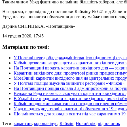
Таким чином Уряд фактично не змінив більшість заборон, але бі
Нагадаємо, відповідно до постанови Кабміну № 641 від 22 липня
Уряд планує посилити обмеження до стану майже повного локда
Дарина СИНИЦЬКА
, «Полтавщина»
14 грудня 2020, 17:45
Матеріали по темі:
У Полтаві перед облдержадміністрацією підприємці стука
Кабмін дозволив запровадити «карантин вихідного дня» з 
На Полтавщині вводять карантин вихідного дня — закриют
Карантин вихідного дня: продуктові ринки працюватимуть
Мозаїчний карантин вихідного дня на центральних прод
У Полтаві поліція змусила зачинити ресторани «Чічіков»,
На Полтавщині поліція склала 3 адмінпротоколи за пору
Верховна Рада не змогла скасувати карантин «вихідного
В Україні не продовжили карантин вихідного дня: які о
Кабмін продовжив карантин та погодив посилення обмеже
Уряд вводить додаткові карантинні обмеження з 19 грудн
Що змінюється для закладів освіти під час карантину з 
Теги:
карантин
,
коронавірус
,
Кабмін
,
Новий рік
,
відпочинок