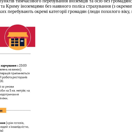
пунктів тимчасового перебування іноземців та осіб без громадянс
а Криму іноземцями без наявного поліса страхування (з окрем
ких перебувають окремі категорії громадян (люди похилого віку, 