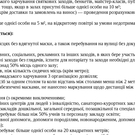
ого харчування святкових заходів, бенкетів, майстер-класів, пу
 тощо, якщо в залах присутні більше однієї особи на 10 м²;
(крім доставки та замовлень на винос) — проведення розрахункови
ше однієї особи на 5 м², на відкритому повітрі за умови недотрим
ться):
сцях без вдягнутої маски, а також перебування на вулиці без док
вних, соціальних, рекламних та інших заходів, в яких бере участь
заходи без глядачів, іспити для нотаріату та заходи необхідні д
понад 50% місць одного залу;
 ніж кількість сидячих місць (крім метро);
омадського харчування 3 організацією дозвілля;
сіб за одним столом та коли відстань між столами менш ніж 2 мет
абезпечені масками, не нанесено маркування щодо дистанції між к
ання (з окремими виключеннями;
ційних центрів для людей з інвалідністю, санаторно-курортних закл
закладів дошкільної, загальної середньої, позашкільної та спеціал
перебуває більш ніж 50% учнів та персоналу закладу освіти;
ативної допомоги, допомоги породіллям, новонародженим, допомо
);
ребуває більше однієї особи на 20 квадратних метрів;