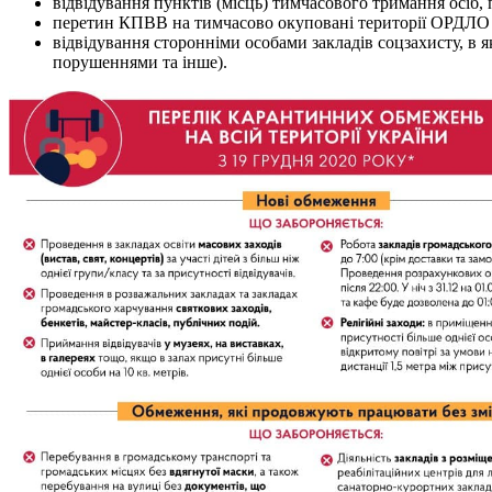
відвідування пунктів (місць) тимчасового тримання осіб, 
перетин КПВВ на тимчасово окуповані території ОРДЛО т
відвідування сторонніми особами закладів соцзахисту, в я
порушеннями та інше).