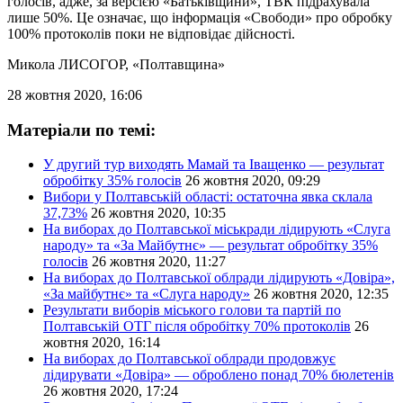
голосів, адже, за версією «Батьківщини», ТВК підрахувала
лише 50%. Це означає, що інформація «Свободи» про обробку
100% протоколів поки не відповідає дійсності.
Микола ЛИСОГОР
, «Полтавщина»
28 жовтня 2020, 16:06
Матеріали по темі:
У другий тур виходять Мамай та Іващенко — результат
обробітку 35% голосів
26 жовтня 2020, 09:29
Вибори у Полтавській області: остаточна явка склала
37,73%
26 жовтня 2020, 10:35
На виборах до Полтавської міськради лідирують «Слуга
народу» та «За Майбутнє» — результат обробітку 35%
голосів
26 жовтня 2020, 11:27
На виборах до Полтавської облради лідирують «Довіра»,
«За майбутнє» та «Слуга народу»
26 жовтня 2020, 12:35
Результати виборів міського голови та партій по
Полтавській ОТГ після обробітку 70% протоколів
26
жовтня 2020, 16:14
На виборах до Полтавської облради продовжує
лідирувати «Довіра» — оброблено понад 70% бюлетенів
26 жовтня 2020, 17:24