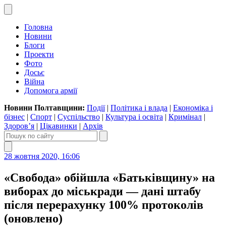
Головна
Новини
Блоги
Проекти
Фото
Досьє
Війна
Допомога армії
Новини Полтавщини:
Події
|
Політика і влада
|
Економіка і
бізнес
|
Спорт
|
Суспільство
|
Культура і освіта
|
Кримінал
|
Здоров’я
|
Цікавинки
|
Архів
28 жовтня 2020, 16:06
«Свобода» обійшла «Батьківщину» на
виборах до міськради — дані штабу
після перерахунку 100% протоколів
(оновлено)