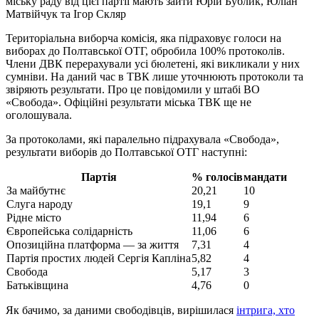
міську раду від цієї партії мають зайти Юрій Бублик, Юліан
Матвійчук та Ігор Скляр
Територіальна виборча комісія, яка підраховує голоси на
виборах до Полтавської ОТГ, обробила 100% протоколів.
Члени ДВК перерахували усі бюлетені, які викликали у них
сумніви. На даний час в ТВК лише уточнюють протоколи та
звіряють результати. Про це повідомили у штабі ВО
«Свобода». Офіційні результати міська ТВК ще не
оголошувала.
За протоколами, які паралельно підрахувала «Свобода»,
результати виборів до Полтавської ОТГ наступні:
Партія
% голосів
мандати
За майбутнє
20,21
10
Слуга народу
19,1
9
Рідне місто
11,94
6
Європейська солідарність
11,06
6
Опозиційна платформа — за життя
7,31
4
Партія простих людей Сергія Капліна
5,82
4
Свобода
5,17
3
Батьківщина
4,76
0
Як бачимо, за даними свободівців, вирішилася
інтрига, хто