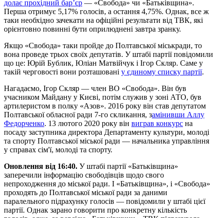
долає прохідний бар’єр
— «Свобода» чи «Батьківщина».
Перша отримує 5,17% голосів, а остання 4,75%. Однак, все ж
таки необхідно зачекати на офіційні результати від ТВК, які
орієнтовно повинні бути оприлюднені завтра зранку.
Якщо «Свобода» таки пройде до Полтавської міськради, то
вона проведе трьох своїх депутатів. У штабі партії повідомили
що це: Юрій Бублик, Юліан Матвійчук і Ігор Скляр. Саме у
такій черговості вони розташовані
у єдиному списку партії
.
Нагадаємо, Ігор Скляр — член ВО «Свобода». Він був
учасником Майдану у Києві, потім служив у зоні АТО, був
артилеристом в полку «Азов». 2016 року він став депутатом
Полтавської обласної ради 7-го скликання, з
амінивши Аллу
Федорченко
. 13 лютого 2020 року він
виграв конкурс
на
посаду заступника директора Департаменту культури, молоді
та спорту Полтавської міської ради — начальника управління
у справах сім'ї, молоді та спорту.
Оновлення від 16:40.
У штабі партії «Батьківщина»
заперечили інформацію свободівців щодо свого
непроходження до міської ради. І «Батьківщина», і «Свобода»
проходять до Полтавської міської ради за даними
паралельного підрахунку голосів — повідомили у штабі цієї
партії. Однак зарано говорити про конкретну кількість