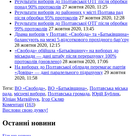
Результати виборів до Полтавської ОТГ після обробки
понад 90% протоколів
27 жовтня 2020, 11:25
Результати виборів до районних у місті Полтава рад
після обробки 95% протоколів
27 жовтня 2020, 12:28
Результати виборів до Полтавської ОТГ після обробки
99% протоколів
27 жовтня 2020, 13:45
Драма виборів у Полтаві: «Свобода» та «Батьківщина»
балансують на межі 5-відсоткового прохідного бар’єру
28 жовтня 2020, 12:15
«Свобода» обійшла «Батьківщину» на виборах до
міськради — дані штабу після перерахунку 100%
протоколів (оновлено)
28 жовтня 2020, 17:06
На виборах до Полтавської облради перемагає партія
«Довіра» — дані паралельного підрахунку
29 жовтня
2020, 11:58
Теги:
ВО «Свобода»
,
ВО «Батьківщина»
,
Полтавська міська
рада
,
місцеві вибори
,
Полтавська громада
,
Юрій Бублик
,
Юліан Матвійчук
,
Ігор Скляр
Коментарі
(
163
)
Вислови свою думку!
Останні новини
Більше новин