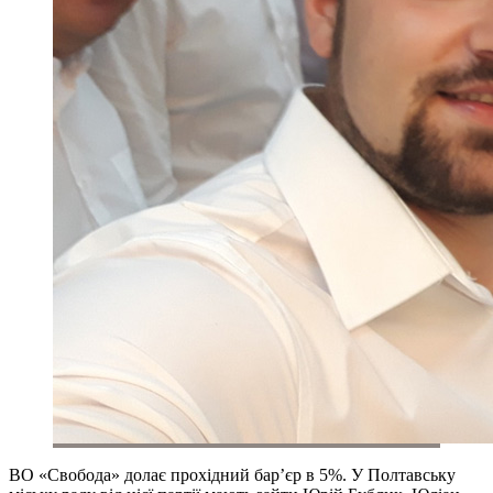
ВО «Свобода» долає прохідний бар’єр в 5%. У Полтавську