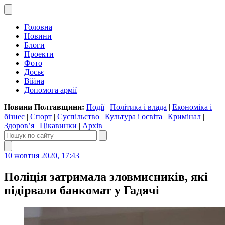
Головна
Новини
Блоги
Проекти
Фото
Досьє
Війна
Допомога армії
Новини Полтавщини:
Події
|
Політика і влада
|
Економіка і
бізнес
|
Спорт
|
Суспільство
|
Культура і освіта
|
Кримінал
|
Здоров’я
|
Цікавинки
|
Архів
10 жовтня 2020, 17:43
Поліція затримала зловмисників, які
підірвали банкомат у Гадячі