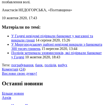
позбавлення волі.
Анастасія НЕДОГОРСЬКА
, «Полтавщина»
10 жовтня 2020, 17:43
Матеріали по темі:
У Гадячі невідомі підірвали банкомат у магазині та
викрали гроші
14 серпня 2020, 15:26
У Миргородському районі невідомі викрали з банкомата
300 тисяч гривень
15 вересня 2020, 13:44
Поліція затримала зловмисників, які підірвали банкомат
у Гадячі
10 жовтня 2020, 18:43
Теги:
пограбування
,
банк
,
поліція
,
вибух
Коментарі
(
24
)
Вислови свою думку!
Останні новини
Більше новин
Архів