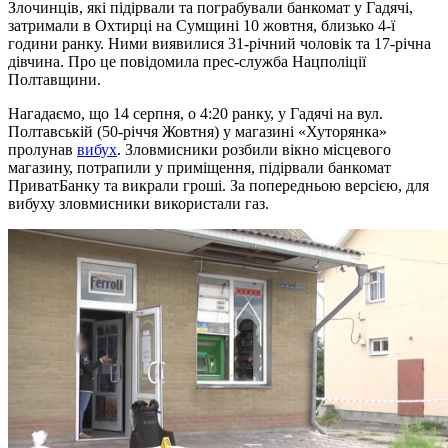
Злочинців, які підірвали та пограбували банкомат у Гадячі,
затримали в Охтирці на Сумщині 10 жовтня, близько 4-ї
години ранку. Ними виявилися 31-річний чоловік та 17-річна
дівчина. Про це повідомила прес-служба Нацполіції
Полтавщини.
Нагадаємо, що 14 серпня, о 4:20 ранку, у Гадячі на вул.
Полтавській (50-річчя Жовтня) у магазині «Хуторянка»
пролунав
вибух
. Зловмисники розбили вікно місцевого
магазину, потрапили у приміщення, підірвали банкомат
ПриватБанку та викрали гроші. За попередньою версією, для
вибуху зловмисники використали газ.