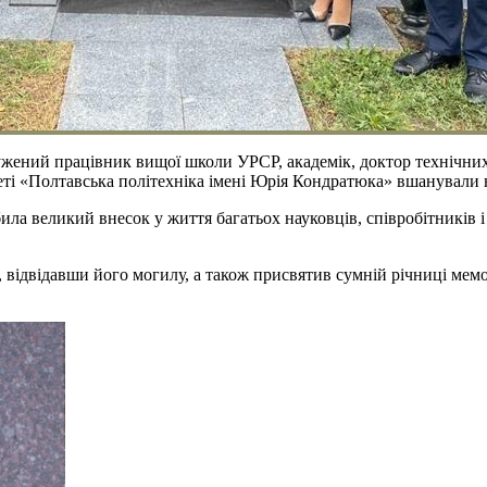
служений працівник вищої школи УРСР, академік, доктор технічн
і «Полтавська політехніка імені Юрія Кондратюка» вшанували в
великий внесок у життя багатьох науковців, співробітників і ви
 відвідавши його могилу, а також присвятив сумній річниці мем