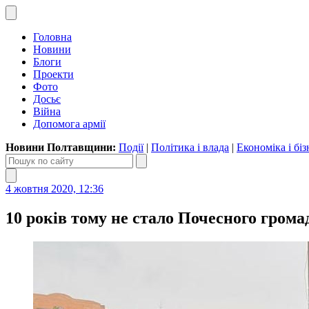
Головна
Новини
Блоги
Проекти
Фото
Досьє
Війна
Допомога армії
Новини Полтавщини:
Події
|
Політика і влада
|
Економіка і біз
4 жовтня 2020, 12:36
10 років тому не стало Почесного гром