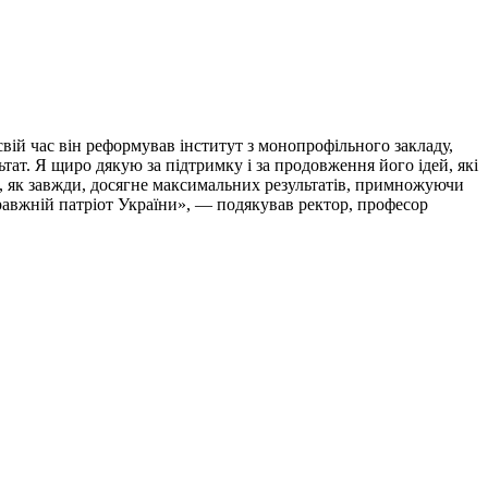
вій час він реформував інститут з монопрофільного закладу,
тат. Я щиро дякую за підтримку і за продовження його ідей, які
ив, як завжди, досягне максимальних результатів, примножуючи
авжній патріот України», — подякував ректор, професор