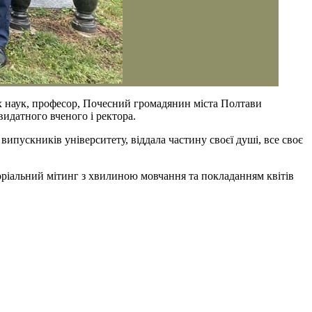
их наук, професор, Почесний громадянин міста Полтави
идатного вченого і ректора.
пускників університету, віддала частину своєї душі, все своє
оріальний мітинг з хвилиною мовчання та покладанням квітів