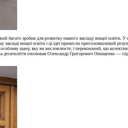
ий багато зробив для розвитку нашого закладу вищої освіти. У с
у закладі вищої освіти і ці ідеї принесли приголомшливий резуль
ту особливу шану, яку ви висловлюєте, і переконаний, що колект
два десятиліття очолював Олександр Григорович Онищенко — спр