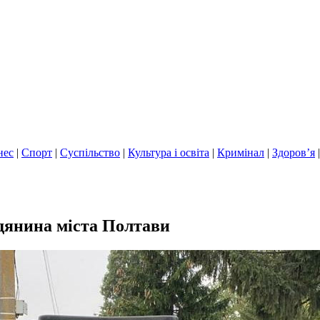
нес
|
Спорт
|
Суспільство
|
Культура і освіта
|
Кримінал
|
Здоров’я
адянина міста Полтави