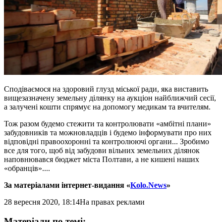
Сподіваємося на здоровий глузд міської ради, яка виставить
вищезазначену земельну ділянку на аукціон найближчий сесії,
а залучені кошти спрямує на допомогу медикам та вчителям.
Тож разом будемо стежити та контролювати «амбітні плани»
забудовників та можновладців і будемо інформувати про них
відповідні правоохоронні та контролюючі органи... Зробимо
все для того, щоб від забудови вільних земельних ділянок
наповнювався бюджет міста Полтави, а не кишені наших
«обранців»....
За матеріалами інтернет-видання «
Kolo.News
»
28 вересня 2020, 18:14
На правах реклами
Матеріали по темі: