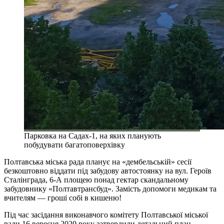
Парковка на Садах-1, на яких планують
побудувати багатоповерхівку
Полтавська міська рада планує на «дембельській» сесії
безкоштовно віддати під забудову автостоянку на вул. Героїв
Сталінграда, 6-А площею понад гектар скандальному
забудовнику «Полтавтрансбуд». Замість допомоги медикам та
вчителям — гроші собі в кишеню!
Під час засідання виконавчого комітету Полтавської міської
ради 16 вересня 2020 року затвердили детальний план