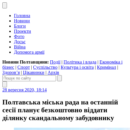
Головна
Новини
Блоги
Проекти
Фото
Досьє
Війна
Допомога армії
Новини Полтавщини:
Події
|
Політика і влада
|
Економіка і
бізнес
|
Спорт
|
Суспільство
|
Культура і освіта
|
Кримінал
|
Здоров’я
|
Цікавинки
|
Архів
28 вересня 2020, 18:14
Полтавська міська рада на останній
сесії планує безкоштовно віддати
ділянку скандальному забудовнику