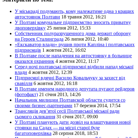
У міськраді подумають, кому належатиме одна з кращих
автостоянок Полтави
18 травня 2012, 16:21
У Полтаві комунальне підприємство зносить приватну
двоповерхівку
25 липня 2012, 15:33
Собственник полуразрушенного дома держит оборону
на Героев Сталинграда
26 липня 2012, 10:40
«Екскаватор влади» рушив проти Капліна і полтавських
підприємців
1 жовтня 2012, 16:02
В Полтаве после нападения на автостоянку в больнице
оказался охранник
4 жовтня 2012, 11:17
Серед ночі полтавські підприємці відбили напад міської
влади
4 жовтня 2012, 12:39
Підприємці вдячні Василю Ковальчуку за захист від
свавілля
6 жовтня 2012, 16:18
В Полтаве именем народного депутата пугают рейдеров
(фотофакт)
21 січня 2013, 14:26
Начальник милиции Полтавской области судится со
своими бизнес-партнерами
17 березня 2014, 17:54
Трансляція дев’ятої сесії Полтавської міської ради
сьомого скликання
31 січня 2017, 09:00
У Полтаві планують дати дозвіл на влаштування нової
стоянки на Садах — на місці старої буде
багатоповерхівка
28 серпня 2018, 18:53