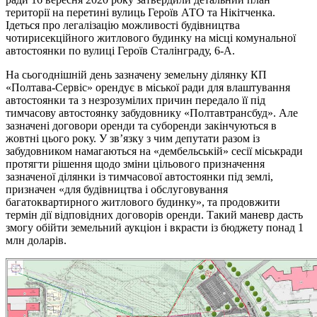
території на перетині вулиць Героїв АТО та Нікітченка.
Ідеться про легалізацію можливості будівництва
чотирисекційного житлового будинку на місці комунальної
автостоянки по вулиці Героїв Сталінграду, 6-А.
На сьогоднішній день зазначену земельну ділянку КП
«Полтава-Сервіс» орендує в міської ради для влаштування
автостоянки та з незрозумілих причин передало її під
тимчасову автостоянку забудовнику «Полтавтрансбуд». Але
зазначені договори оренди та суборенди закінчуються в
жовтні цього року. У зв’язку з чим депутати разом із
забудовником намагаються на «дембельській» сесії міськради
протягти рішення щодо зміни цільового призначення
зазначеної ділянки із тимчасової автостоянки під землі,
призначен «для будівництва і обслуговування
багатоквартирного житлового будинку», та продовжити
термін дії відповідних договорів оренди. Такий маневр дасть
змогу обійти земельний аукціон і вкрасти із бюджету понад 1
млн доларів.