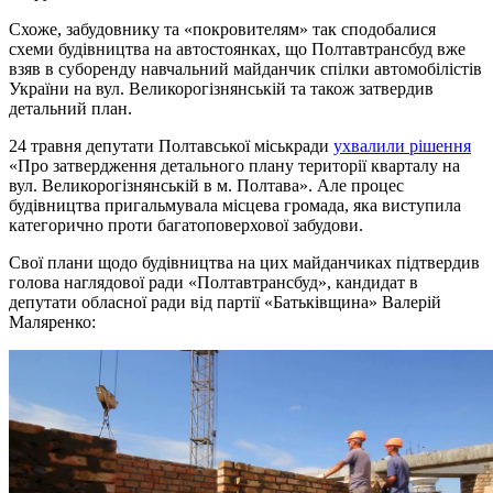
Схоже, забудовнику та «покровителям» так сподобалися
схеми будівництва на автостоянках, що Полтавтрансбуд вже
взяв в суборенду навчальний майданчик спілки автомобілістів
України на вул. Великорогізнянській та також затвердив
детальний план.
24 травня депутати Полтавської міськради
ухвалили рішення
«Про затвердження детального плану території кварталу на
вул. Великорогізнянській в м. Полтава». Але процес
будівництва пригальмувала місцева громада, яка виступила
категорично проти багатоповерхової забудови.
Свої плани щодо будівництва на цих майданчиках підтвердив
голова наглядової ради «Полтавтрансбуд», кандидат в
депутати обласної ради від партії «Батьківщина» Валерій
Маляренко: