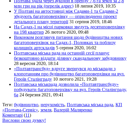
Полтава здала через аукціон в оренду 7,6 га землі за 2,8
млн грн на рік (перелік адрес)
18 липня 2019, 10:35
У Полтаві на автостоянці між Садами-1 та Садами-2
збудують багатоповерхівку — оприлюднено проект
детального плану території
31 серпня 2019, 18:46
На Садах-1 на місці парковки зведуть десятиповерхівку
на 198 квартир
26 лютого 2020, 09:48
Виконком розглянув питання щодо будівництва нових
багатоповерхівок на Садах-1, Половках та поблизу
колишніх артскладів
5 серпня 2020, 16:02
Полтавська міська рада на останній сесії планує
безкоштовно віддати ділянку скандальному забудовнику
28 вересня 2020, 18:14
«Полтавтрансбуд» вдруге звернувся до міськради з
клопотанням про будівництво багатоповерхівки на вул.
Героїв Сталінграду
10 лютого 2021, 19:28
Полтавська міськрада дозволила «Полтавтрансбуду»
побудувати багатоповерхівку на вул. Героїв Сталінграду,
6а
24 березня 2021, 09:41
Теги:
будівництво
,
нерухомість
,
Полтавська міська рада
,
КП
«Полтава-Сервіс»
,
земля
,
Валерій Маляренко
Коментарі
(
11
)
Вислови свою думку!