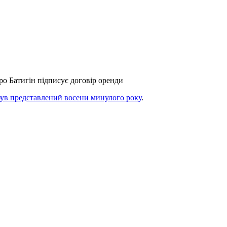
о Батигін підписує договір оренди
був представлений восени минулого року
.