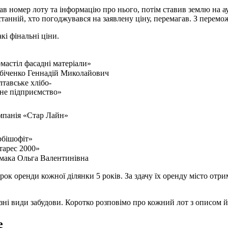
в номер лоту та інформацію про нього, потім ставив землю на а
анній, хто погоджувався на заявлену ціну, перемагав. З перемож
кі фінальні ціни.
астіл фасадні матеріали»
іченко Геннадій Миколайович
тавське хлібо-
не підприємство»
панія «Стар Лайн»
бішофіт»
арес 2000»
ака Ольга Валентинівна
ок оренди кожної ділянки 5 років. За здачу їх оренду місто отрим
ізні види забудови. Коротко розповімо про кожний лот з описом 
е