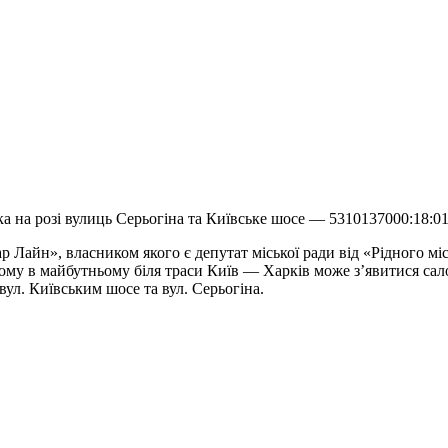
ка на розі вулиць Серьогіна та Київське шосе — 5310137000:18:0
ар Лайн», власником якого є депутат міської ради від «Рідного м
тому в майбутньому біля траси Київ — Харків може з’явитися са
ул. Київським шосе та вул. Серьогіна.