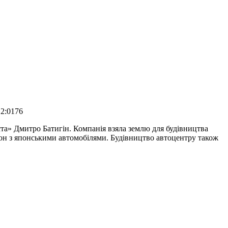
12:0176
іста» Дмитро Батигін. Компанія взяла землю для будівництва
лон з японськими автомобілями. Будівництво автоцентру також