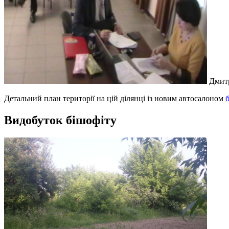
Дмитр
Детальний план території на цій ділянці із новим автосалоном
Видобуток бішофіту