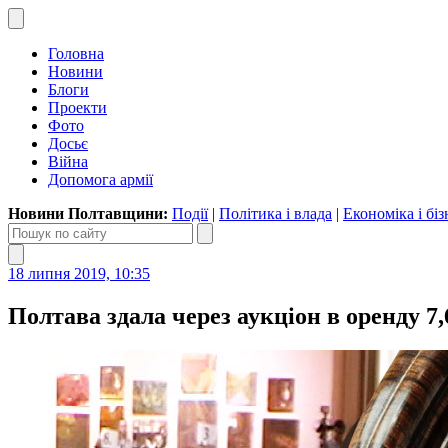
Головна
Новини
Блоги
Проекти
Фото
Досьє
Війна
Допомога армії
Новини Полтавщини:
Події
|
Політика і влада
|
Економіка і біз
18 липня 2019, 10:35
Полтава здала через аукціон в оренду 7,6