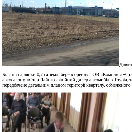
Ділян
Біля цієї ділянки 0,7 га землі бере в оренду ТОВ «Компанія «Ст
автосалону. «Стар Лайн» офіційний дилер автомобілів Toyota, 
передбачене детальним планом території кварталу, обмеженого в