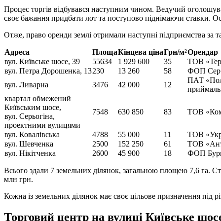
Процес торгів відбувався наступним чином. Ведучий оголошува
своє бажання придбати лот та поступово піднімаючи ставки. Ост
Отже, право оренди землі отримали наступні підприємства за та
Адреса
Площа
Кінцева ціна
Грн/м
²
Орендар
вул. Київське шосе, 39
55634
1 929 600
35
ТОВ «Терм
вул. Петра Дорошенка, 13
230
13 260
58
ФОП Серб
ПАТ «Пол
вул. Ливарна
3476
42 000
12
приймаль
квартал обмежений
Київським шосе,
7548
630 850
83
ТОВ «Ком
вул. Серьогіна,
проектними вулицями
вул. Ковалівська
4788
55 000
11
ТОВ «Укр
вул. Шевченка
2500
152 250
61
ТОВ «Ант
вул. Нікітченка
2600
45 900
18
ФОП Бурм
Всього здали 7 земельних ділянок, загальною площею 7,6 га. Стр
млн грн.
Кожна із земельних ділянок має своє цільове призначення під р
Торговий центр на вулиці Київське шос