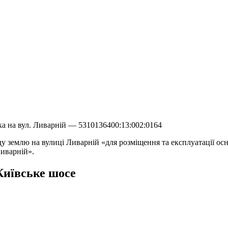
ка на вул. Ливарній — 5310136400:13:002:0164
 землю на вулиці Ливарній «для розміщення та експлуатації осн
Ливарній».
Київське шосе