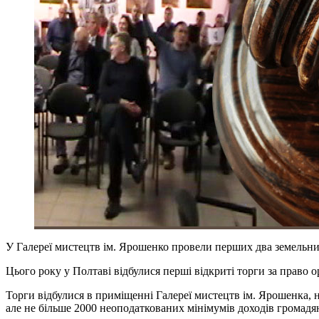
У Галереї мистецтв ім. Ярошенко провели перших два земельних
Цього року у Полтаві відбулися перші відкриті торги за право 
Торги відбулися в приміщенні Галереї мистецтв ім. Ярошенка, н
але не більше 2000 неоподаткованих мінімумів доходів громадян 