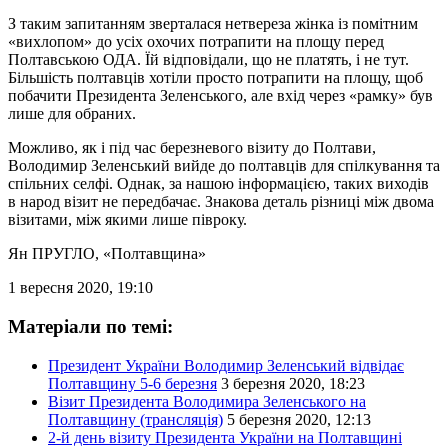
З таким запитанням зверталася нетвереза жінка із помітним
«вихлопом» до усіх охочих потрапити на площу перед
Полтавською ОДА. Їй відповідали, що не платять, і не тут.
Більшість полтавців хотіли просто потрапити на площу, щоб
побачити Президента Зеленського, але вхід через «рамку» був
лише для обраних.
Можливо, як і під час березневого візиту до Полтави,
Володимир Зеленський вийде до полтавців для спілкування та
спільних селфі. Однак, за нашою інформацією, таких виходів
в народ візит не передбачає. Знакова деталь різниці між двома
візитами, між якими лише півроку.
Ян ПРУГЛО
, «Полтавщина»
1 вересня 2020, 19:10
Матеріали по темі:
Президент України Володимир Зеленський відвідає
Полтавщину 5-6 березня
3 березня 2020, 18:23
Візит Президента Володимира Зеленського на
Полтавщину (трансляція)
5 березня 2020, 12:13
2-й день візиту Президента України на Полтавщині