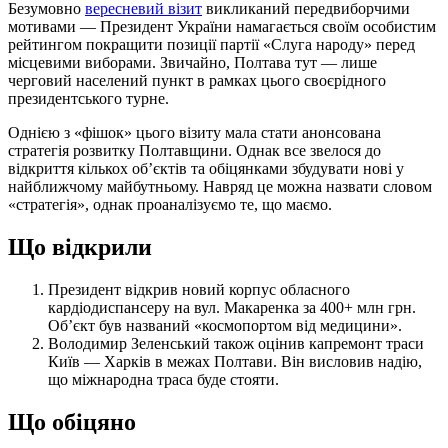
Безумовно
вересневий візит
викликаний передвиборчими
мотивами — Президент України намагається своїм особистим
рейтингом покращити позиції партії «Слуга народу» перед
місцевими виборами. Звичайно, Полтава тут — лише
черговий населений пункт в рамках цього своєрідного
президентського турне.
Однією з «фішок» цього візиту мала стати анонсована
стратегія розвитку Полтавщини. Однак все звелося до
відкриття кількох об’єктів та обіцянками збудувати нові у
найближчому майбутньому. Навряд це можна назвати словом
«стратегія», однак проаналізуємо те, що маємо.
Що відкрили
Президент відкрив новий корпус обласного
кардіодиспансеру на вул. Макаренка за 400+ млн грн.
Об’єкт був названий «космопортом від медицини».
Володимир Зеленський також оцінив капремонт траси
Київ — Харків в межах Полтави. Він висловив надію,
що міжнародна траса буде стояти.
Що обіцяно