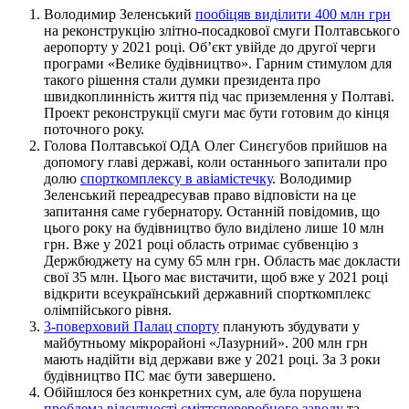
Володимир Зеленський
пообіцяв виділити 400 млн грн
на реконструкцію злітно-посадкової смуги Полтавського
аеропорту у 2021 році. Об’єкт увійде до другої черги
програми «Велике будівництво». Гарним стимулом для
такого рішення стали думки президента про
швидкоплинність життя під час приземлення у Полтаві.
Проект реконструкції смуги має бути готовим до кінця
поточного року.
Голова Полтавської ОДА Олег Синєгубов прийшов на
допомогу главі державі, коли останнього запитали про
долю
спорткомплексу в авіамістечку
. Володимир
Зеленський переадресував право відповісти на це
запитання саме губернатору. Останній повідомив, що
цього року на будівництво було виділено лише 10 млн
грн. Вже у 2021 році область отримає субвенцію з
Держбюджету на суму 65 млн грн. Область має докласти
свої 35 млн. Цього має вистачити, щоб вже у 2021 році
відкрити всеукраїнський державний спорткомплекс
олімпійського рівня.
3-поверховий Палац спорту
планують збудувати у
майбутньому мікрорайоні «Лазурний». 200 млн грн
мають надійти від держави вже у 2021 році. За 3 роки
будівництво ПС має бути завершено.
Обійшлося без конкретних сум, але була порушена
проблема відсутності сміттєпереробного заводу
та