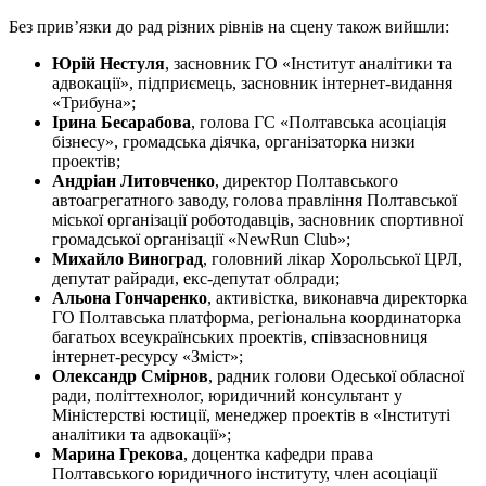
Без прив’язки до рад різних рівнів на сцену також вийшли:
Юрій Нестуля
, засновник ГО «Інститут аналітики та
адвокації», підприємець, засновник інтернет-видання
«Трибуна»;
Ірина Бесарабова
, голова ГС «Полтавська асоціація
бізнесу», громадська діячка, організаторка низки
проектів;
Андріан Литовченко
, директор Полтавського
автоагрегатного заводу, голова правління Полтавської
міської організації роботодавців, засновник спортивної
громадської організації «NewRun Club»;
Михайло Виноград
, головний лікар Хорольської ЦРЛ,
депутат райради, екс-депутат облради;
Альона Гончаренко
, активістка, виконавча директорка
ГО Полтавська платформа, регіональна координаторка
багатьох всеукраїнських проектів, співзасновниця
інтернет-ресурсу «Зміст»;
Олександр Смірнов
, радник голови Одеської обласної
ради, політтехнолог, юридичний консультант у
Міністерстві юстиції, менеджер проектів в «Інституті
аналітики та адвокації»;
Марина Грекова
, доцентка кафедри права
Полтавського юридичного інституту, член асоціації