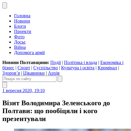
Головна
Новини
Блоги
Проекти
Фото
Досьє
Війна
Допомога армії
Новини Полтавщини:
Події
|
Політика і влада
|
Економіка і
бізнес
|
Спорт
|
Суспільство
|
Культура і освіта
|
Кримінал
|
Здоров’я
|
Цікавинки
|
Архів
1 вересня 2020, 19:10
Візит Володимира Зеленського до
Полтави: що пообіцяли і кого
презентували