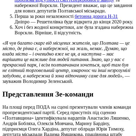
набережної Ворскли. Президент вважає, що це завдання
для нових депутатів Полтавської міськради.
Перша за роки незалежності
бетонна дорога Н-31
Дніпро — Решетилівка буде відкрита до кінця 2020 року.
Хоч і без жодної конкретики, але була згадана набережна
Ворскли. Вірніше, її відсутність.
«Я чув багато скарг від місцевих жителів, що Полтава — це
місто, де річка є, а набережної, на жаль, немає. Думаю, що
влада міста – і очевидно вже не ця, а наступна – має
вирішити це важливе для людей питання. Знаю, що у вас є
прекрасний парк, і всім полтавчанам хочеться, щоб там був
не елітний торговельний центр, хмарочос чи інші незрозумілі
забудови, а набережна й зона відпочинку саме для людей»
, —
зауважив Володимир Зеленський.
Представлення Зе-команди
На площі перед ПОДА на сцені презентували членів команди
пропрезидентської партії. Серед присутніх під сценою
«Полтавщина» ідентифікувала нардепів Анастасію Ляшенко,
Андрія Бобляха, Олексія Мовчана, Марину Бардіну,
підприємця Олега Хардіна, депутат облради Юрія Тимоху,
депутата міськради Вадима Ямщикова, працівника штабу