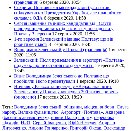
(трансляція)
6 березня 2020, 10:54
Секретар Полтавської міськради: ми були готові
спілкуватись з Президентом України, але план візиту
складала ОДА
6 березня 2020, 14:58
Сергія Іващенка та інших кандидатів від «Слуги
народу» представлять під час візиту президента у
Полтаву 3 вересня
17 серпня 2020, 11:56
1-го вересня Зеленський відвідає Полтаву: що він
робитиме у місті
31 серпня 2020, 16:45
Володимир Зеленський у Полтаві (трансляція)
1 вересня
2020, 11:05
Зеленський: Після приземлення в аеропорті «Полтава»
подумав, що це остання поїздка у житті
1 вересня 2020,
13:45
Візит Володимира Зеленського до Полтави: що
пообіцяли і кого презентували
1 вересня 2020, 19:10
Ночівля у Palazzo та перекус у «Верхолах»: візит
Зеленського у Полтаву коштував 200 тисяч гривень
(оновлено)
17 вересня 2020, 18:20
Теги:
Володимир Зеленський
,
обіцянки
,
місцеві вибори
,
Слуга
народу
,
Велике будівництво
,
Аеропорт «Полтава»
,
Акварена
(басейн в авіамістечку)
,
новий Палац спорту
,
переробка
відходів
,
Н-31
,
Сергій Іващенко
,
Юрій Нестуля
,
Андріан
Литовченко
,
Альона Гончаренко
,
Григорій Оксак
,
Олександр