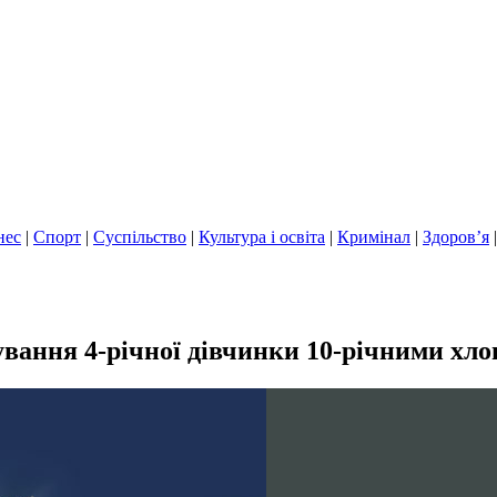
нес
|
Спорт
|
Суспільство
|
Культура і освіта
|
Кримінал
|
Здоров’я
ування 4-річної дівчинки 10-річними хл