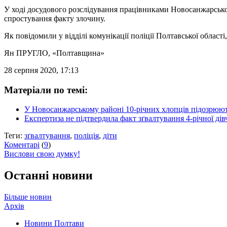
У ході досудового розслідування працівниками Новосанжарського
спростування факту злочину.
Як повідомили у відділі комунікації поліції Полтавської област
Ян ПРУГЛО
, «Полтавщина»
28 серпня 2020, 17:13
Матеріали по темі:
У Новосанжарському районі 10-річних хлопців підозрюють
Експертиза не підтвердила факт зґвалтування 4-річної д
Теги:
зґвалтування
,
поліція
,
діти
Коментарі
(
9
)
Вислови свою думку!
Останні новини
Більше новин
Архів
Новини Полтави