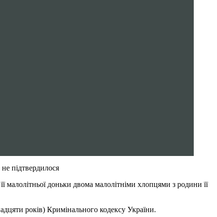
 не підтвердилося
її малолітньої доньки двома малолітніми хлопцями з родини її
надцяти років) Кримінального кодексу України.