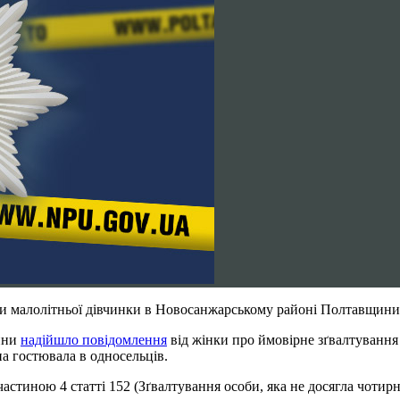
и малолітньої дівчинки в Новосанжарському районі Полтавщини
щини
надійшло повідомлення
від жінки про ймовірне зґвалтування 
на гостювала в односельців.
астиною 4 статті 152 (Зґвалтування особи, яка не досягла чотир