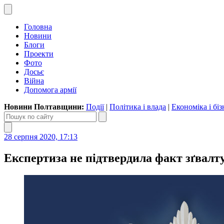
Головна
Новини
Блоги
Проекти
Фото
Досьє
Війна
Допомога армії
Новини Полтавщини:
Події
|
Політика і влада
|
Економіка і біз
28 серпня 2020, 17:13
Експертиза не підтвердила факт зґвалт