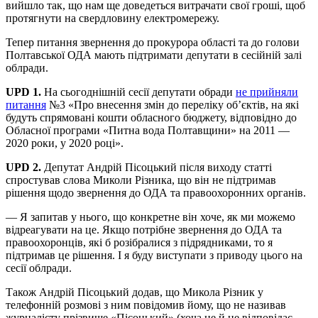
вийшло так, що нам ще доведеться витрачати свої гроші, щоб
протягнути на свердловину електромережу.
Тепер питання звернення до прокурора області та до голови
Полтавської ОДА мають підтримати депутати в сесійній залі
облради.
UPD 1.
На сьогоднішній сесії депутати обради
не прийняли
питання
№3 «Про внесення змін до переліку об’єктів, на які
будуть спрямовані кошти обласного бюджету, відповідно до
Обласної програми «Питна вода Полтавщини» на 2011 —
2020 роки, у 2020 році».
UPD 2.
Депутат Андрій Пісоцький після виходу статті
спростував слова Миколи Різника, що він не підтримав
рішення щодо звернення до ОДА та правоохоронних органів.
— Я запитав у нього, що конкретне він хоче, як ми можемо
відреагувати на це. Якщо потрібне звернення до ОДА та
правоохоронців, які б розібралися з підрядниками, то я
підтримав це рішення. І я буду виступати з приводу цього на
сесії облради.
Також Андрій Пісоцький додав, що Микола Різник у
телефонній розмові з ним повідомив йому, що не називав
журналісту прізвище «Пісоцький» (хоча це й не відповідає