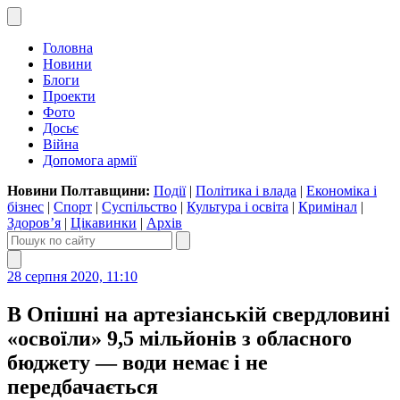
Головна
Новини
Блоги
Проекти
Фото
Досьє
Війна
Допомога армії
Новини Полтавщини:
Події
|
Політика і влада
|
Економіка і
бізнес
|
Спорт
|
Суспільство
|
Культура і освіта
|
Кримінал
|
Здоров’я
|
Цікавинки
|
Архів
28 серпня 2020, 11:10
В Опішні на артезіанській свердловині
«освоїли» 9,5 мільйонів з обласного
бюджету — води немає і не
передбачається