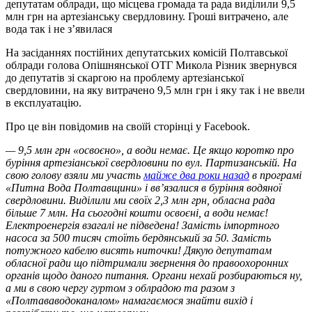
депутатам облради, що місцева громада та рада виділили 9,5
млн грн на артезіанську свердловину. Гроші витрачено, але
вода так і не з’явилася
На засіданнях постійних депутатських комісій Полтавської
облради голова Опішнянської ОТГ Микола Різник звернувся
до депутатів зі скаргою на проблему артезіанської
свердловини, на яку витрачено 9,5 млн грн і яку так і не ввели
в експлуатацію.
Про це він повідомив на своїй сторінці у Facebook.
— 9,5 млн грн «освоєно», а води немає. Це якщо коротко про
буріння артезіанської свердловини по вул. Партизанській. На
свою голову взяли ми участь
майже два роки назад
в програмі
«Питна Вода Полтавщини» і вв’язалися в буріння водяної
свердловини. Виділили ми своїх 2,3 млн грн, обласна рада
більше 7 млн. На сьогодні кошти освоєні, а води немає!
Електроенергія взагалі не підведена! Замість імпортного
насоса за 500 тисяч стоїть бердянський за 50. Замість
потужного кабелю висять ниточки! Дякую депутатам
обласної ради що підтримали звернення до правоохоронних
органів щодо даного питання. Органи нехай розбираються ну,
а ми в свою чергу гуртом з облрадою та разом з
«Полтававодоканалом» намагаємося знайти вихід і