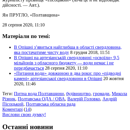
дійсності. — Авт.).
Ян ПРУГЛО
, «Полтавщина»
28 серпня 2020, 11:10
Матеріали по темі:
В Опішні з’явиться найглибша в області свердловина,
яка постачатиме чисту воду
8 грудня 2018, 11:51
В Опішні на артезіанській свердловині «освоїли» 9,5
мільйонів з обласного бюджету — води немає і не
передбачається
28 серпня 2020, 11:10
«Питання води» довжиною в два роки: про «підводні
камені» артезіанської свердловини в Опішні
20 жовтня
2020, 11:46
Теги:
Питна вода Полтавщини
,
будівництво
,
громади
,
Микола
Різник
,
Полтавська ОДА / ОВА
,
Валерій Головко
,
Андрій
Пісоцький
,
Полтавська обласна рада
Коментарі
(
14
)
Вислови свою думку!
Останні новини