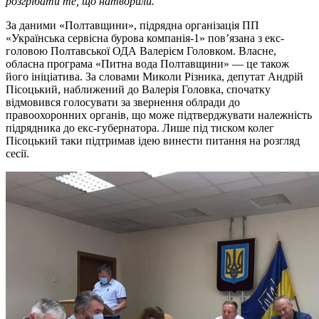
розгрібати те, що натворили.
За даними «Полтавщини», підрядна організація ПП
«Українська сервісна бурова компанія-1» пов’язана з екс-
головою Полтавської ОДА Валерієм Головком. Власне,
обласна програма «Питна вода Полтавщини» — це також
його ініціатива. За словами Миколи Різника, депутат Андрій
Пісоцький, наближений до Валерія Головка, спочатку
відмовився голосувати за звернення облради до
правоохоронних органів, що може підтверджувати належність
підрядника до екс-губернатора. Лише під тиском колег
Пісоцький таки підтримав ідею винести питання на розгляд
сесії.