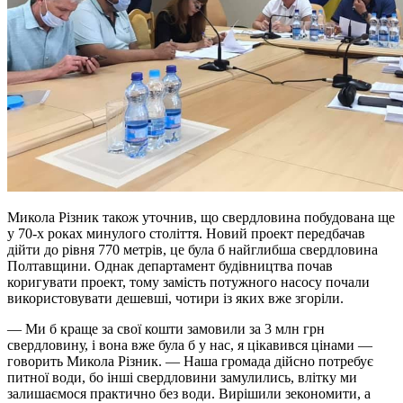
Микола Різник також уточнив, що свердловина побудована ще
у 70-х роках минулого століття. Новий проект передбачав
дійти до рівня 770 метрів, це була б найглибша свердловина
Полтавщини. Однак департамент будівництва почав
коригувати проект, тому замість потужного насосу почали
використовувати дешевші, чотири із яких вже згоріли.
— Ми б краще за свої кошти замовили за 3 млн грн
свердловину, і вона вже була б у нас, я цікавився цінами —
говорить Микола Різник. — Наша громада дійсно потребує
питної води, бо інші свердловини замулились, влітку ми
залишаємося практично без води. Вирішили зекономити, а