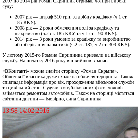
2007 по 2014 рік Роман Скрипник отримав чотири вироки
суду:
2007 рік — штраф 510 грн. за дрібну крадіжку (ч.1 ст.
185 ККУ).
2008 рік — 2 роки обмеження волі за крадіжку та
шахрайство (ч.2 ст. 185 ККУ та ч.1 ст. 190 ККУ).
2014 рік — 3 роки умовно за крадіжку та виробництво
або зберігання наркотиків(ч.2 ст. 185, ч.2 ст. 309 ККУ).
У лютому 2015-го Романа Скрипника призвали на військову
службу. На початку 2016 року він вийшов в запас.
«ВКонтакті» можна знайти сторінку «Роман Скрыпа».
Обличчя її власника дуже схоже на обличчя терориста. Також
співпадає інформація про вік, проходження військової служби
та цивільний стан. Судячи з опублікованих фото, чоловік
займається ремонтом автомобілів. Також на сторінці містяться
світлини дитини — імовірно, сина Скрипника.