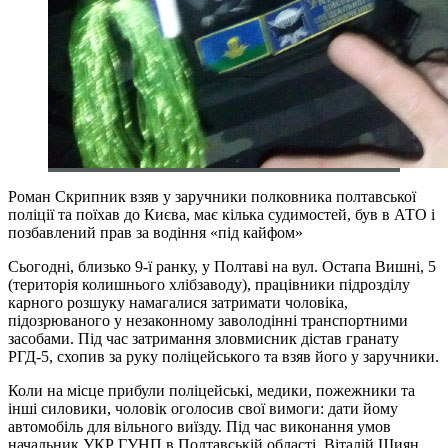
Роман Скрипник взяв у заручники полковника полтавської
поліції та поїхав до Києва, має кілька судимостей, був в АТО і
позбавлений прав за водіння «під кайфом»
Сьогодні, близько 9-ї ранку, у Полтаві на вул. Остапа Вишні, 5
(територія колишнього хлібзаводу), працівники підрозділу
карного розшуку намагалися затримати чоловіка,
підозрюваного у незаконному заволодінні транспортними
засобами. Під час затримання зловмисник дістав гранату
РГД-5, схопив за руку поліцейського та взяв його у заручники.
Коли на місце прибули поліцейські, медики, пожежники та
інші силовики, чоловік оголосив свої вимоги: дати йому
автомобіль для вільного виїзду. Під час виконання умов
начальник УКР ГУНП в Полтавській області, Віталій Шиян