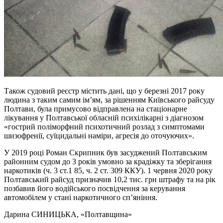
Також судовий реєстр містить дані, що у березні 2017 року
людина з таким самим ім’ям, за рішенням Київського райсуду
Полтави, була примусово відправлена на стаціонарне
лікування у Полтавської обласній психілікарні з діагнозом
«гострий поліморфний психотичний розлад з симптомами
шизофренії, суїцидальні наміри, агресія до оточуючих».
У 2019 році Роман Скрипник був засуджений Полтавським
районним судом до 3 років умовно за крадіжку та зберігання
наркотиків (ч. 3 ст.1 85, ч. 2 ст. 309 ККУ). 1 червня 2020 року
Полтавський райсуд призначив 10,2 тис. грн штрафу та на рік
позбавив його водійського посвідчення за керування
автомобілем у стані наркотичного сп’яніння.
Дарина СИНИЦЬКА
, «Полтавщина»