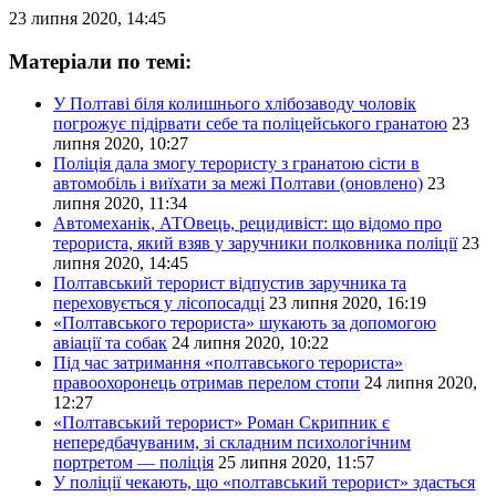
23 липня 2020, 14:45
Матеріали по темі:
У Полтаві біля колишнього хлібозаводу чоловік
погрожує підірвати себе та поліцейського гранатою
23
липня 2020, 10:27
Поліція дала змогу терористу з гранатою сісти в
автомобіль і виїхати за межі Полтави (оновлено)
23
липня 2020, 11:34
Автомеханік, АТОвець, рецидивіст: що відомо про
терориста, який взяв у заручники полковника поліції
23
липня 2020, 14:45
Полтавський терорист відпустив заручника та
переховується у лісопосадці
23 липня 2020, 16:19
«Полтавського терориста» шукають за допомогою
авіації та собак
24 липня 2020, 10:22
Під час затримання «полтавського терориста»
правоохоронець отримав перелом стопи
24 липня 2020,
12:27
«Полтавський терорист» Роман Скрипник є
непередбачуваним, зі складним психологічним
портретом — поліція
25 липня 2020, 11:57
У поліції чекають, що «полтавський терорист» здасться