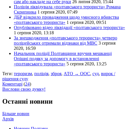
сам або накладе на себе руки
26 липня 2020, 15:44
Поліція ліквідувала «полтавського терориста» Романа
Скрипника
1 серпня 2020, 07:49
ДБР відкрило провадження щодо умисного вбивства
«полтавського терориста»
1 серпня 2020, 09:51
Опубліковано відео ліквідації «полтавського терориста»
1 серпня 2020, 13:18
За знешкодження «полтавського терориста» четверо
поліцейських отримали відзнаки від МВС
3 серпня
2020, 16:59
Начальник поліції Полтавщини вручив мешканці
Опішні подяку за допомогу в встановленні
«полтавського терориста»
5 серпня 2020, 13:25
Теги:
тероризм
,
поліція
,
зброя
,
АТО → ООС
,
суд
,
вирок /
рішення суду
Коментарі
(
24
)
Вислови свою думку!
Останні новини
Більше новин
Архів
Новини Полтави