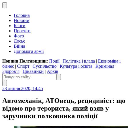
Головна
Новини
Блоги
Проекти
Фото
Досьє
Війна
Допомога армії
Новини Полтавщини:
Події
|
Політика і влада
|
Економіка і
бізнес
|
Спорт
|
Суспільство
|
Культура і освіта
|
Кримінал
|
Здоров’я
|
Цікавинки
|
Архів
23 липня 2020, 14:45
Автомеханік, АТОвець, рецидивіст: що
відомо про терориста, який взяв у
заручники полковника поліції