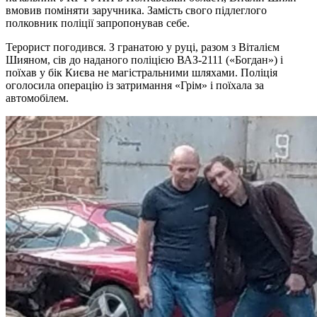
вмовив поміняти заручника. Замість свого підлеглого
полковник поліції запропонував себе.
Терорист погодився. З гранатою у руці, разом з Віталієм
Шияном, сів до наданого поліцією ВАЗ-2111 («Богдан») і
поїхав у бік Києва не магістральними шляхами. Поліція
оголосила операцію із затримання «Грім» і поїхала за
автомобілем.