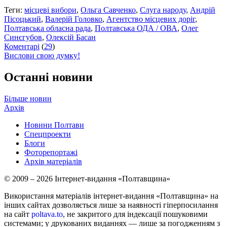
Теги:
місцеві вибори
,
Ольга Савченко
,
Слуга народу
,
Андрій
Пісоцький
,
Валерій Головко
,
Агентство місцевих доріг
,
Полтавська обласна рада
,
Полтавська ОДА / ОВА
,
Олег
Синєгубов
,
Олексій Басан
Коментарі
(
29
)
Вислови свою думку!
Останні новини
Більше новин
Архів
Новини Полтави
Спецпроекти
Блоги
Фоторепортажі
Архів матеріалів
© 2009 – 2026 Інтернет-видання «Полтавщина»
Використання матеріалів інтернет-видання «Полтавщина» на
інших сайтах дозволяється лише за наявності гіперпосилання
на сайт
poltava.to
, не закритого для індексації пошуковими
системами; у друкованих виданнях — лише за погодженням з