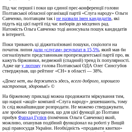
Під час першої і поки що єдиної прес-конференції голови
Полтавської обласної організації партії «Слуга народу» Ольги
Савченко, полтавцям так і
не назвали імен кандидатів
, які
підуть від цієї партії під час виборів до місцевих рад.
Натомість Ольга Савченко тоді анонсувала пошук кандидатів
в інтернеті.
Поки тривають ці діджиталізовані пошуки, соціологи на
початок липня
дали «слугам» результат в 15,5%
, який мав би
сигналізувати представникам пропрезидентської партії про, як
кажуть біржовики, ведмежий (спадний) тренд їх популярності.
Адже ще
у лютому
голова Полтавської ОДА Олег Синєгубов
стверджував, що рейтинг «СН» в області — 38%.
«Денег нет, вы держитесь здесь, всего доброго, хорошего
настроения, здоровья!»
©
На біржевому прикладі можна продовжити міркування тим,
що наразі «акції» компанії «Слуга народу» дешевшають, тому
їх слід якнайшвидше розпродати. Не можемо стверджувати,
але зробимо припущення, що для цієї функції до Полтави
прибув
Фархад Гулієв
(помічник Ольги Савченко) який,
можливо, опанував подібний функціонал на роботі у Вищій
раді правосуддя України. Необхідність «продавати квитки»