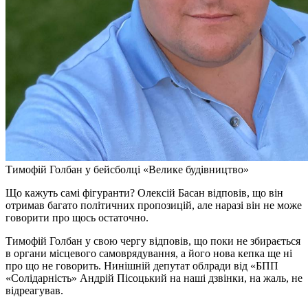
Тимофій Голбан у бейсболці «Велике будівництво»
Що кажуть самі фігуранти? Олексій Басан відповів, що він
отримав багато політичних пропозицій, але наразі він не може
говорити про щось остаточно.
Тимофій Голбан у свою чергу відповів, що поки не збирається
в органи місцевого самоврядування, а його нова кепка ще ні
про що не говорить. Нинішній депутат облради від «БПП
«Солідарність» Андрій Пісоцький на наші дзвінки, на жаль, не
відреагував.