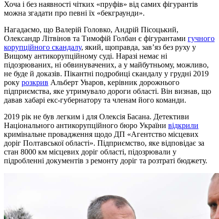
Хоча і без наявності чітких «пруфів» від самих фігурантів
можна згадати про певні їх «бекграунди».
Нагадаємо, що Валерій Головко, Андрій Пісоцький,
Олександр Літвінов та Тимофій Голбан є фігурантами
гучного
корупційного скандалу
, який, щоправда, зав’яз без руху у
Вищому антикорупційному суді. Наразі немає ні
підозрюваних, ні обвинувачених, а у майбутньому, можливо,
не буде й доказів. Пікантні подробиці скандалу у грудні 2019
року
розкрив
Альберт Уваров, керівник дорожнього
підприємства, яке утримувало дороги області. Він визнав, що
давав хабарі екс-губернатору та членам його команди.
2019 рік не був легким і для Олексія Басана. Детективи
Національного антикорупційного бюро України
відкрили
кримінальне провадження щодо ДП «Агентство місцевих
доріг Полтавської області». Підприємство, яке відповідає за
стан 8000 км місцевих доріг області, підозрювали у
підробленні документів з ремонту доріг та розтраті бюджету.