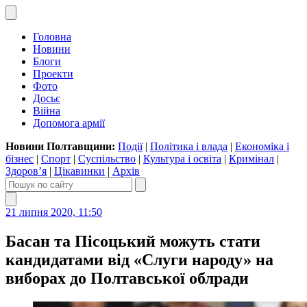
Головна
Новини
Блоги
Проекти
Фото
Досьє
Війна
Допомога армії
Новини Полтавщини:
Події
|
Політика і влада
|
Економіка і
бізнес
|
Спорт
|
Суспільство
|
Культура і освіта
|
Кримінал
|
Здоров’я
|
Цікавинки
|
Архів
21 липня 2020, 11:50
Басан та Пісоцький можуть стати
кандидатами від «Слуги народу» на
виборах до Полтавської облради