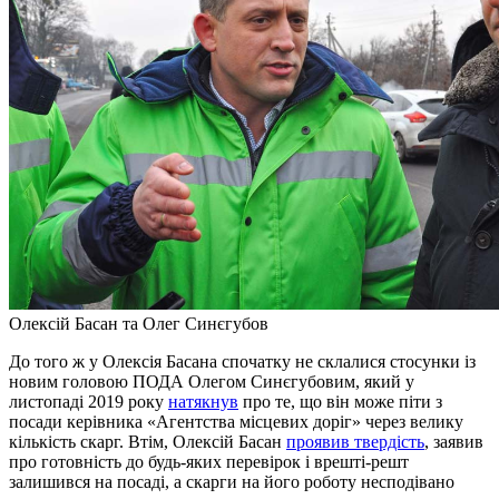
Олексій Басан та Олег Синєгубов
До того ж у Олексія Басана спочатку не склалися стосунки із
новим головою ПОДА Олегом Синєгубовим, який у
листопаді 2019 року
натякнув
про те, що він може піти з
посади керівника «Агентства місцевих доріг» через велику
кількість скарг. Втім, Олексій Басан
проявив твердість
, заявив
про готовність до будь-яких перевірок і врешті-решт
залишився на посаді, а скарги на його роботу несподівано