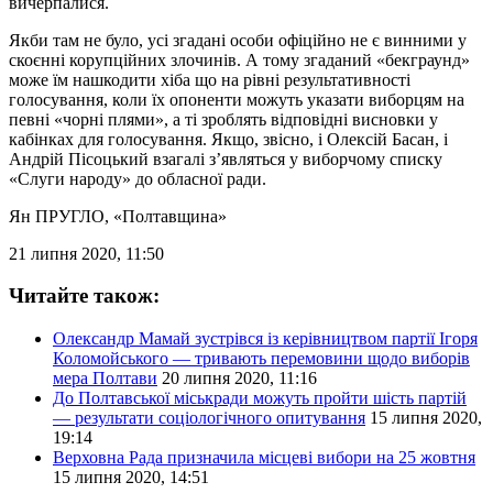
вичерпалися.
Якби там не було, усі згадані особи офіційно не є винними у
скоєнні корупційних злочинів. А тому згаданий «бекграунд»
може їм нашкодити хіба що на рівні результативності
голосування, коли їх опоненти можуть указати виборцям на
певні «чорні плями», а ті зроблять відповідні висновки у
кабінках для голосування. Якщо, звісно, і Олексій Басан, і
Андрій Пісоцький взагалі з’являться у виборчому списку
«Слуги народу» до обласної ради.
Ян ПРУГЛО
, «Полтавщина»
21 липня 2020, 11:50
Читайте також:
Олександр Мамай зустрівся із керівництвом партії Ігоря
Коломойського — тривають перемовини щодо виборів
мера Полтави
20 липня 2020, 11:16
До Полтавської міськради можуть пройти шість партій
— результати соціологічного опитування
15 липня 2020,
19:14
Верховна Рада призначила місцеві вибори на 25 жовтня
15 липня 2020, 14:51