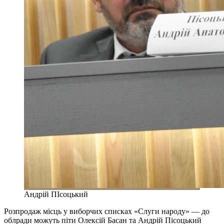
Андрій ПІсоцький
Розпродаж місць у виборчих списках «Слуги народу» — до
облради можуть піти Олексій Басан та Андрій Пісоцький