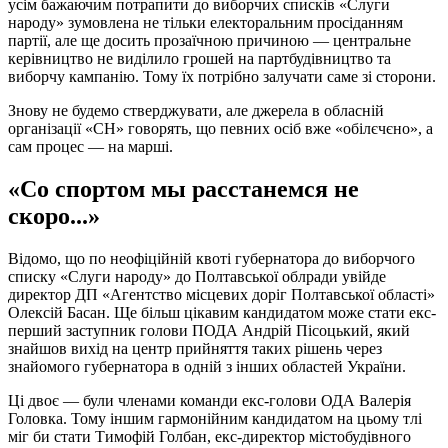
усім бажаючим потрапити до виборчих списків «Слуги
народу» зумовлена не тільки електоральним просіданням
партії, але ще досить прозаїчною причиною — центральне
керівництво не виділило грошей на партбудівництво та
виборчу кампанію. Тому їх потрібно залучати саме зі сторони.
Знову не будемо стверджувати, але джерела в обласній
організації «СН» говорять, що певних осіб вже «обілєчєно», а
сам процес — на марші.
«Со спортом мы расстанемся не
скоро...»
Відомо, що по неофіційній квоті губернатора до виборчого
списку «Слуги народу» до Полтавської облради увійде
директор ДП «Агентство місцевих доріг Полтавської області»
Олексій Басан. Ще більш цікавим кандидатом може стати екс-
перший заступник голови ПОДА Андрій Пісоцький, який
знайшов вихід на центр прийняття таких рішень через
знайомого губернатора в одній з інших областей України.
Ці двоє — були членами команди екс-голови ОДА Валерія
Головка. Тому іншим гармонійним кандидатом на цьому тлі
міг би стати Тимофій Голбан, екс-директор містобудівного