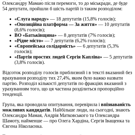
Олександру Мамаю після перемоги, то до міськради, де буде
54 депутати, пройшли б шість партій із таким розподілом:
«Слуга народу»
— 18 депутатів (15,8% голосів);
«Опозиційна платформа — За життя»
— 10 депутатів
(8,6% голосів);
ВО «Батьківщина»
— 8 депутатів (7% голосів);
«Рідне місто»
— 7 депутатів (6,2% голосів);
«Європейська солідарність»
— 6 депутатів (5,3%
голосів);
«Партія простих людей Сергія Капліна»
— 5 депутатів
(3,8% голосів).
Відсоток розподілу голосів приблизний і в тексті вказаний без
врахування розподілу тих 27,4%, яким було важко назвати
партію. Розподіл кількості депутатів по фракціях вказаний з
урахуванням того, що ця частина розділиться пропорційно
тенденції.
Група, яка проводила опитування, перевірила і
впізнаваність
можливих кандидатів
. Найбільше люди, на сьогодні, знають
Олександра Мамая, Андрія Матковського та Олександра
Шамоту, найменше — про Олега Хардіна, Сергія Іващенка та
Євгена Ніколаєнка.