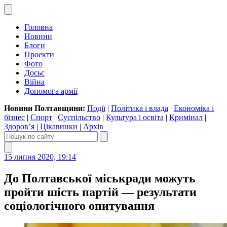
Головна
Новини
Блоги
Проекти
Фото
Досьє
Війна
Допомога армії
Новини Полтавщини:
Події
|
Політика і влада
|
Економіка і
бізнес
|
Спорт
|
Суспільство
|
Культура і освіта
|
Кримінал
|
Здоров’я
|
Цікавинки
|
Архів
15 липня 2020, 19:14
До Полтавської міськради можуть
пройти шість партій — результати
соціологічного опитування