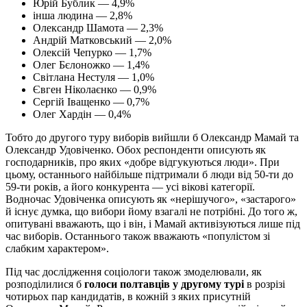
Юрій Бублик — 4,9%
інша людина — 2,8%
Олександр Шамота — 2,3%
Андрій Матковський — 2,0%
Олексій Чепурко — 1,7%
Олег Бєлоножко — 1,4%
Світлана Нестуля — 1,0%
Євген Ніколаєнко — 0,9%
Сергій Іващенко — 0,7%
Олег Хардін — 0,4%
Тобто до другого туру виборів вийшли б Олександр Мамай та
Олександр Удовіченко. Обох респонденти описують як
господарників, про яких «добре відгукуються люди». При
цьому, останнього найбільше підтримали б люди від 50-ти до
59-ти років, а його конкурента — усі вікові категорії.
Водночас Удовіченка описують як «нерішучого», «застарого»
й існує думка, що вибори йому взагалі не потрібні. До того ж,
опитувані вважають, що і він, і Мамай активізуються лише під
час виборів. Останнього також вважають «популістом зі
слабким характером».
Під час дослідження соціологи також змоделювали, як
розподілилися б
голоси полтавців у другому турі
в розрізі
чотирьох пар кандидатів, в кожній з яких присутній