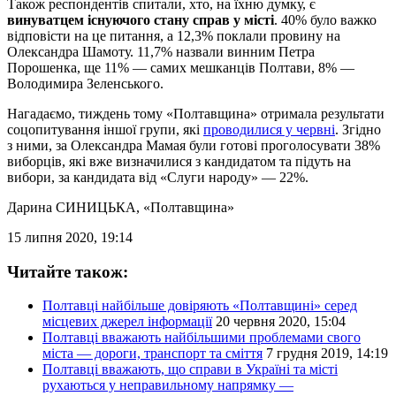
Також респондентів спитали, хто, на їхню думку, є
винуватцем існуючого стану справ у місті
. 40% було важко
відповісти на це питання, а 12,3% поклали провину на
Олександра Шамоту. 11,7% назвали винним Петра
Порошенка, ще 11% — самих мешканців Полтави, 8% —
Володимира Зеленського.
Нагадаємо, тиждень тому «Полтавщина» отримала результати
соцопитування іншої групи, які
проводилися у червні
. Згідно
з ними, за Олександра Мамая були готові проголосувати 38%
виборців, які вже визначилися з кандидатом та підуть на
вибори, за кандидата від «Слуги народу» — 22%.
Дарина СИНИЦЬКА
, «Полтавщина»
15 липня 2020, 19:14
Читайте також:
Полтавці найбільше довіряють «Полтавщині» серед
місцевих джерел інформації
20 червня 2020, 15:04
Полтавці вважають найбільшими проблемами свого
міста — дороги, транспорт та сміття
7 грудня 2019, 14:19
Полтавці вважають, що справи в Україні та місті
рухаються у неправильному напрямку —