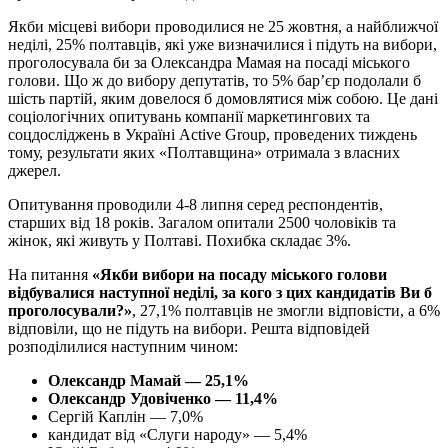
Якби місцеві вибори проводилися не 25 жовтня, а найближчої
неділі, 25% полтавців, які уже визначилися і підуть на вибори,
проголосувала би за Олександра Мамая на посаді міського
голови. Що ж до вибору депутатів, то 5% бар’єр подолали б
шість партій, яким довелося б домовлятися між собою. Це дані
соціологічних опитувань компанії маркетингових та
соцдосліджень в Україні Active Group, проведених тиждень
тому, результати яких «Полтавщина» отримала з власних
джерел.
Опитування проводили 4-8 липня серед респондентів,
старших від 18 років. Загалом опитали 2500 чоловіків та
жінок, які живуть у Полтаві. Похибка складає 3%.
На питання
«Якби вибори на посаду міського голови
відбувалися наступної неділі, за кого з цих кандидатів Ви б
проголосували?»
, 27,1% полтавців не змогли відповісти, а 6%
відповіли, що не підуть на вибори. Решта відповідей
розподілилися наступним чином:
Олександр Мамай — 25,1%
Олександр Удовіченко — 11,4%
Сергій Каплін — 7,0%
кандидат від «Слуги народу» — 5,4%