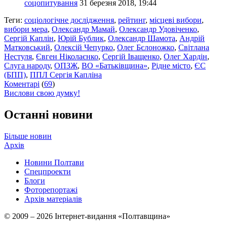
соцопитування
31 березня 2018, 19:44
Теги:
соціологічне дослідження
,
рейтинг
,
місцеві вибори
,
вибори мера
,
Олександр Мамай
,
Олександр Удовіченко
,
Сергій Каплін
,
Юрій Бублик
,
Олександр Шамота
,
Андрій
Матковський
,
Олексій Чепурко
,
Олег Бєлоножко
,
Світлана
Нестуля
,
Євген Ніколаєнко
,
Сергій Іващенко
,
Олег Хардін
,
Слуга народу
,
ОПЗЖ
,
ВО «Батьківщина»
,
Рідне місто
,
ЄС
(БПП)
,
ППЛ Сергія Капліна
Коментарі
(
69
)
Вислови свою думку!
Останні новини
Більше новин
Архів
Новини Полтави
Спецпроекти
Блоги
Фоторепортажі
Архів матеріалів
© 2009 – 2026 Інтернет-видання «Полтавщина»