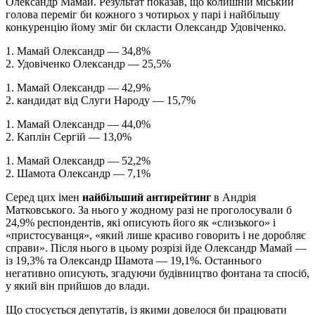
Олександр Мамай. Результат показав, що колишній міський
голова переміг би кожного з чотирьох у парі і найбільшу
конкуренцію йому зміг би скласти Олександр Удовіченко.
1. Мамай Олександр — 34,8%
2. Удовіченко Олександр — 25,5%
1. Мамай Олександр — 42,9%
2. кандидат від Слуги Народу — 15,7%
1. Мамай Олександр — 44,0%
2. Каплін Сергій — 13,0%
1. Мамай Олександр — 52,2%
2. Шамота Олександр — 7,1%
Серед цих імен
найбільший антирейтинг
в Андрія
Матковського. За нього у жодному разі не проголосували б
24,9% респондентів, які описують його як «слизького» і
«пристосуванця», «який лише красиво говорить і не доробляє
справи». Після нього в цьому розрізі йде Олександр Мамай —
із 19,3% та Олександр Шамота — 19,1%. Останнього
негативно описують, згадуючи будівництво фонтана та спосіб,
у який він прийшов до влади.
Що стосується депутатів, із якими довелося би працювати