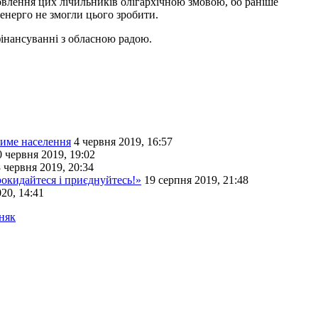
овлення цих лічильників олігархічною змовою, бо раніше
енерго не змогли цього зробити.
фінансуванні з обласною радою.
тиме населення
4 червня 2019, 16:57
0 червня 2019, 19:02
 червня 2019, 20:34
рокидайтеся і приєднуйтесь!»
19 серпня 2019, 21:48
20, 14:41
няк