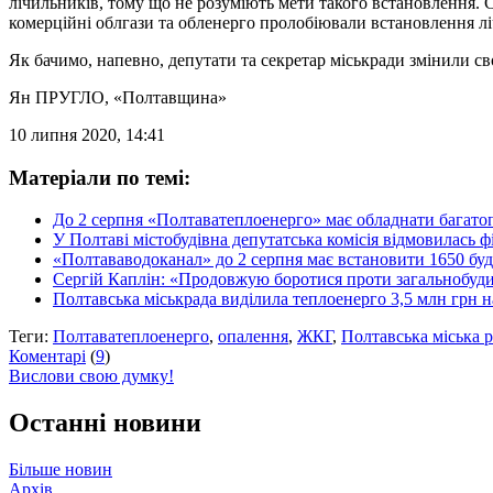
лічильників, тому що не розуміють мети такого встановлення.
комерційні облгази та обленерго пролобіювали встановлення лі
Як бачимо, напевно, депутати та секретар міськради змінили с
Ян ПРУГЛО
, «Полтавщина»
10 липня 2020, 14:41
Матеріали по темі:
До 2 серпня «Полтаватеплоенерго» має обладнати багато
У Полтаві містобудівна депутатська комісія відмовилась 
«Полтававодоканал» до 2 серпня має встановити 1650 буд
Сергій Каплін: «Продовжую боротися проти загальнобудинк
Полтавська міськрада виділила теплоенерго 3,5 млн грн 
Теги:
Полтаватеплоенерго
,
опалення
,
ЖКГ
,
Полтавська міська 
Коментарі
(
9
)
Вислови свою думку!
Останні новини
Більше новин
Архів