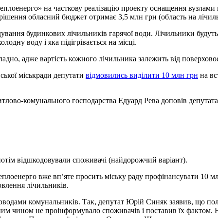
теплоенерго» на часткову реалізацію проекту оснащення вузлами
 рішення обласний бюджет отримає 3,5 млн грн (область на лічиль
вання будинкових лічильників гарячої води. Лічильники будуть 
лодну воду і яка підігрівається на місці.
ладно, адже вартість кожного лічильника залежить від поверховос
вської міськради депутати
відмовились виділити 10 млн грн
на вс
лово-комунального господарства Едуард Рева доповів депутатам
потім відшкодовували споживачі (найдорожчий варіант).
еплоенерго вже вп’яте просить міську раду профінансувати 10 м
овлення лічильників.
з доводами комунальників. Так, депутат Юрій Синяк заявив, що п
м чином не проінформувало споживачів і поставив їх фактом. Н