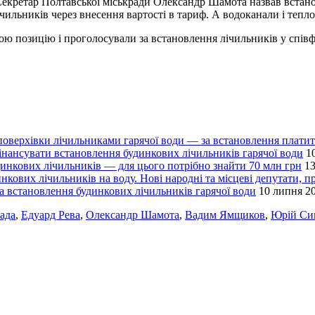
 Секретар Полтавської міськради Олександр Шамота назвав встан
чильників через внесення вартості в тариф. А водоканали і тепло
вою позицію і проголосували за встановлення лічильників у спів
поверхівки лічильниками гарячої води — за встановлення плати
фінансувати встановлення будинкових лічильників гарячої води
1
инкових лічильників — для цього потрібно знайти 70 млн грн
13
ових лічильників на воду. Нові народні та місцеві депутати, п
на встановлення будинкових лічильників гарячої води
10 липня 20
рада
,
Едуард Рева
,
Олександр Шамота
,
Вадим Ямщиков
,
Юрій Си