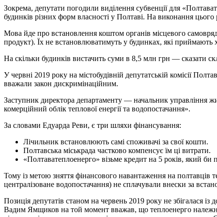
Зокрема, депутати погодили виділення субвенції для «Полтава
будинків різних форм власності у Полтаві. На виконання цього
Мова йде про встановлення коштом органів місцевого самовряду
продукт). Їх не встановлюватимуть у будинках, які приймають хо
На скільки будинків вистачить суми в 8,5 млн грн — сказати ск
У червні 2019 року на містобудівній депутатській комісії Полта
вважали закон дискримінаційним.
Заступник директора департаменту — начальник управління жит
комерційний облік теплової енергії та водопостачання».
За словами Едуарда Реви, є три шляхи фінансування:
Лічильник встановлюють самі споживачі за свої кошти.
Полтавська міськрада частково компенсує їм ці витрати.
«Полтаватеплоенерго» візьме кредит на 5 років, який би 
Тому із метою зняття фінансового навантаження на полтавців т
централізоване водопостачання) не сплачували внески за встан
Позиція депутатів станом на червень 2019 року не збігалася і
Вадим Ямщиков на той момент вважав, що теплоенерго належни