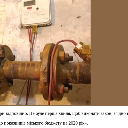
рн відповідно. Це буде перша хвиля, щоб виконати закон, згідно 
о показників міського бюджету на 2020 рік».