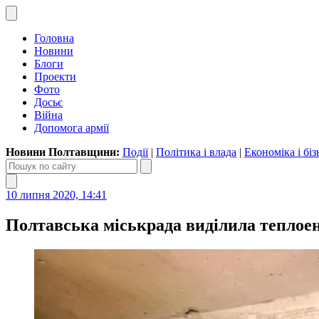
Головна
Новини
Блоги
Проекти
Фото
Досьє
Війна
Допомога армії
Новини Полтавщини:
Події
|
Політика і влада
|
Економіка і біз
10 липня 2020, 14:41
Полтавська міськрада виділила теплоен