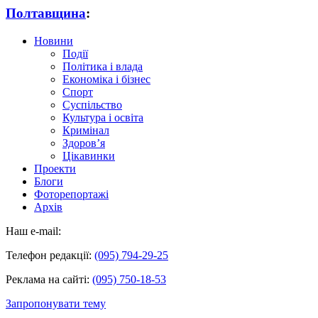
Полтавщина
:
Новини
Події
Політика і влада
Економіка і бізнес
Спорт
Суспільство
Культура і освіта
Кримінал
Здоров’я
Цікавинки
Проекти
Блоги
Фоторепортажі
Архів
Наш e-mail:
Телефон редакції:
(095) 794-29-25
Реклама на сайті:
(095) 750-18-53
Запропонувати тему