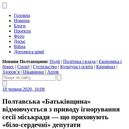
Головна
Новини
Блоги
Проекти
Фото
Досьє
Війна
Допомога армії
Новини Полтавщини:
Події
|
Політика і влада
|
Економіка і
бізнес
|
Спорт
|
Суспільство
|
Культура і освіта
|
Кримінал
|
Здоров’я
|
Цікавинки
|
Архів
18 червня 2020, 16:08
Полтавська «Батьківщина»
відмовчується з приводу ігнорування
сесії міськради — що приховують
«біло-сердечні» депутати