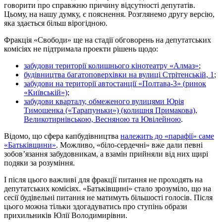
говорити про справжню причину відсутності депутатів.
Цьому, на нашу думку, є пояснення. Розглянемо другу версію,
яка здається більш вірогідною.
Фракція «Свободи» ще на стадії обговорень на депутатських
комісіях не підтримала проекти рішень щодо:
забудови території колишнього кінотеатру «Алмаз»
;
будівництва багатоповерхівки на вулиці Стрітенській, 1
;
забудови на території автостанції «Полтава-3» (ринок
«Київській»)
;
забудови кварталу, обмеженого вулицями Юрія
Тимошенка («Тарапуньки») (колишня Примакова),
Великотирнівською, Весняною та Ювілейною
.
Відомо, що сфера капбудівництва
належить до «парафії» саме
«Батьківщини»
. Можливо, «біло-сердечні» вже дали певні
зобов’язання забудовникам, а взамін прийняли від них щирі
подяки за розуміння.
І після цього важливі для фракції питання не проходять на
депутатських комісіях. «Батьківщині» стало зрозуміло, що на
сесії будівельні питання не матимуть більшості голосів. Після
цього можна тільки здогадуватись про ступінь образи
прихильників Юлії Володимирівни.