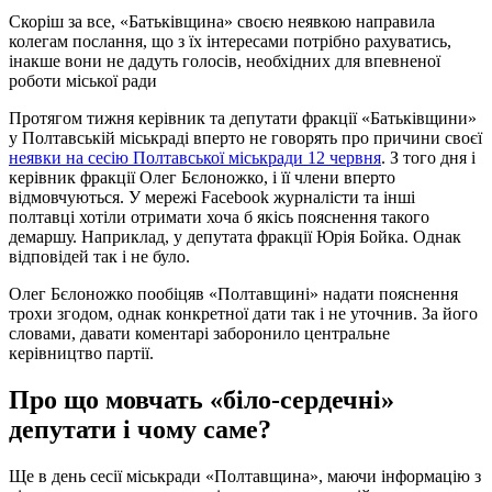
Скоріш за все, «Батьківщина» своєю неявкою направила
колегам послання, що з їх інтересами потрібно рахуватись,
інакше вони не дадуть голосів, необхідних для впевненої
роботи міської ради
Протягом тижня керівник та депутати фракції «Батьківщини»
у Полтавській міськраді вперто не говорять про причини своєї
неявки на сесію Полтавської міськради 12 червня
. З того дня і
керівник фракції Олег Бєлоножко, і її члени вперто
відмовчуються. У мережі Facebook журналісти та інші
полтавці хотіли отримати хоча б якісь пояснення такого
демаршу. Наприклад, у депутата фракції Юрія Бойка. Однак
відповідей так і не було.
Олег Бєлоножко пообіцяв «Полтавщині» надати пояснення
трохи згодом, однак конкретної дати так і не уточнив. За його
словами, давати коментарі заборонило центральне
керівництво партії.
Про що мовчать «біло-сердечні»
депутати і чому саме?
Ще в день сесії міськради «Полтавщина», маючи інформацію з