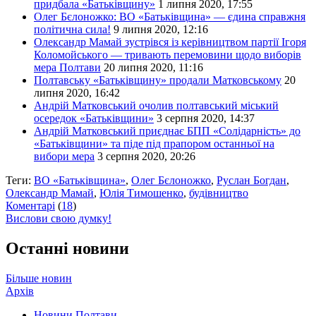
придбала «Батьківщину»
1 липня 2020, 17:55
Олег Бєлоножко: ВО «Батьківщина» — єдина справжня
політична сила!
9 липня 2020, 12:16
Олександр Мамай зустрівся із керівництвом партії Ігоря
Коломойського — тривають перемовини щодо виборів
мера Полтави
20 липня 2020, 11:16
Полтавську «Батьківщину» продали Матковському
20
липня 2020, 16:42
Андрій Матковський очолив полтавський міський
осередок «Батьківщини»
3 серпня 2020, 14:37
Андрій Матковський приєднає БПП «Солідарність» до
«Батьківщини» та піде під прапором останньої на
вибори мера
3 серпня 2020, 20:26
Теги:
ВО «Батьківщина»
,
Олег Бєлоножко
,
Руслан Богдан
,
Олександр Мамай
,
Юлія Тимошенко
,
будівництво
Коментарі
(
18
)
Вислови свою думку!
Останні новини
Більше новин
Архів
Новини Полтави