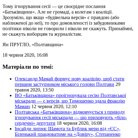
Тому ігнорування сесії — це своєрідне послання
«Батьківщини». Але не громаді, а колегам з коаліції.
Зрозуміло, що якщо «будівельна версія» є правдою (або
наближеної до неї), то про домовленості із забудовниками
політики ніколи не говорили і ніколи не скажуть. Принаймні,
не скажуть виборцям та журналістам.
Ян ПРУГЛО
, «Полтавщина»
18 червня 2020, 16:08
Матеріали по темі:
Олександр Мамай формує нову коаліцію, щоб стати
першим заступником міського голови Полтави
29
травня 2020, 13:50
ВО «Батьківщина» проігнорувала сесію Полтавської
міськради — є версія, що Тимошенко здала фракцію
Мамаю
12 червня 2020, 12:10
Полтавська «Батьківщина» відмовчується з приводу
ігнорування сесії міськради — що приховують «біло-
сердечні» депутати
18 червня 2020, 16:08
Інсайди липня: Шамота та Бублик мери від «ЄС»,
Біленький працюватиме на «Довіру», Степаненко