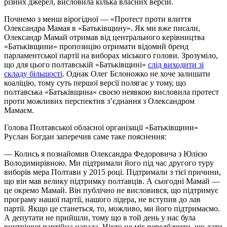
різних джерел, висловила кілька власних версій.
Почнемо з менш вірогідної — «Протест проти влиття
Олександра Мамая в «Батьківщину». Як ми вже писали,
Олександр Мамай отримав від центрального керівництва
«Батьківщини» пропозицію отримати відомий бренд
парламентської партії на виборах міського голови. Зрозуміло,
що для цього полтавській «Батьківщині»
слід виходити зі
складу більшості
. Однак Олег Бєлоножко не хоче залишати
коаліцію, тому суть першої версії полягає у тому, що
полтавська «Батьківщина» своєю неявкою висловила протест
проти можливих перспектив з’єднання з Олександром
Мамаєм.
Голова Полтавської обласної організації «Батьківщини»
Руслан Богдан заперечив саме таке пояснення:
— Колись я познайомив Олександра Федоровича з Юлією
Володимирівною. Ми підтримали його під час другого туру
виборів мера Полтави у 2015 році. Підтримали з тієї причини,
що він мав велику підтримку полтавців. А сьогодні Мамай —
це окремо Мамай. Він публічно не висловився, що підтримує
програму нашої партії, нашого лідера, не вступив до лав
партії. Якщо це станеться, то, можливо, ми його підтримаємо.
А депутати не прийшли, тому що в той день у нас була
внутрішня партійна нарада. Ніхто не міг передбачити, що дати