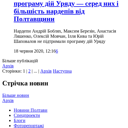
програму дій Уряду — серед них і
більшість нардепів від
Полтавщини
Нардепи Андрій Боблях, Максим Березін, Анастасія
Ляшенко, Олексій Мовчан, Ілля Кива та Юрій
Шаповалов не підтримали програму дій Уряду
18 червня 2020, 12:16
6
Більше публікацій
Архів
Сторінки:
1
|
2
| ... |
Архів
Наступна
Стрічка новин
Більше новин
Архів
Новини Полтави
Спецпроекти
Блоги
Фоторепортажі