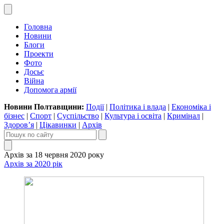
Головна
Новини
Блоги
Проекти
Фото
Досьє
Війна
Допомога армії
Новини Полтавщини:
Події
|
Політика і влада
|
Економіка і
бізнес
|
Спорт
|
Суспільство
|
Культура і освіта
|
Кримінал
|
Здоров’я
|
Цікавинки
|
Архів
Архів за 18 червня 2020 року
Архів за 2020 рік