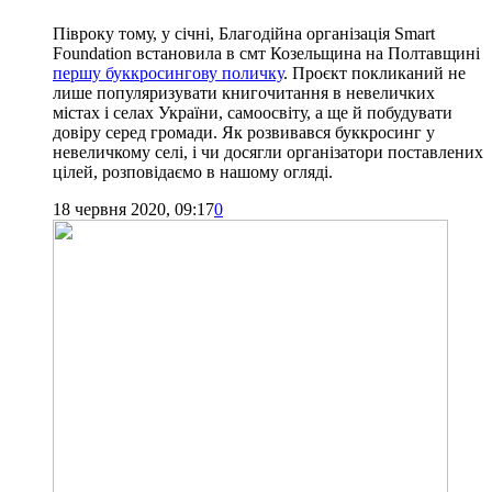
Півроку тому, у січні, Благодійна організація Smart
Foundation встановила в смт Козельщина на Полтавщині
першу буккросингову поличку
. Проєкт покликаний не
лише популяризувати книгочитання в невеличких
містах і селах України, самоосвіту, а ще й побудувати
довіру серед громади. Як розвивався буккросинг у
невеличкому селі, і чи досягли організатори поставлених
цілей, розповідаємо в нашому огляді.
18 червня 2020, 09:17
0