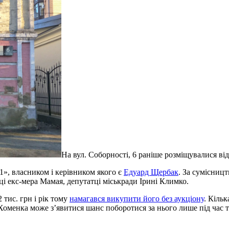
На вул. Соборності, 6 раніше розміщувалися в
1», власником і керівником якого є
Едуард Щербак
. За сумісниц
і екс-мера Мамая, депутатці міськради Ірині Климко.
 тис. грн і рік тому
намагався викупити його без аукціону
. Кільк
Хоменка може з’явитися шанс поборотися за нього лише під час т