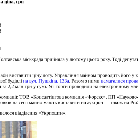
а ціна, грн
3
3
1
олтавська міськрада прийняла у лютому цього року. Тоді депутат
аби виставити ціну лоту. Управління майном проводить його у к
вої будівлі
на вул. Пушкіна, 133а
. Разом з ними
намагалися прод
и за 2,2 млн грн у сумі. Усі торги проводили на електронному ма
 компанії: ТОВ «Консалтінгова компанія «Форекс», ПП «Науково
овків на сесії майно мають виставити на аукціон — також на ProZ
увалося відділення «Укрпошти».