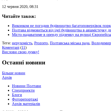
12 червня 2020, 08:31
Читайте також:
Виконком не погодив будівництво багатоповерхівок поря
Полтава відмовиться від ідеї будівництва в авіамістечку
Місто надаватиме в оренду підземку на вулиці Європейськ
Теги:
нерухомість
,
Prozorro
,
Полтавська міська рада
,
Володимир
Коментарі
(
11
)
Вислови свою думку!
Останні новини
Більше новин
Архів
Новини Полтави
Спецпроекти
Блоги
Фоторепортажі
Архів матеріалів