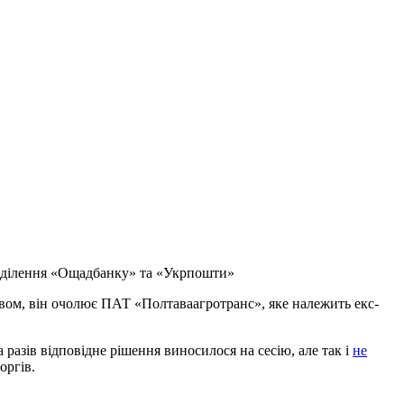
ідділення «Ощадбанку» та «Укрпошти»
твом, він очолює ПАТ «Полтаваагротранс», яке належить екс-
а разів відповідне рішення виносилося на сесію, але так і
не
оргів.