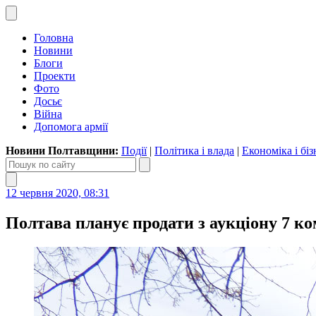
Головна
Новини
Блоги
Проекти
Фото
Досьє
Війна
Допомога армії
Новини Полтавщини:
Події
|
Політика і влада
|
Економіка і біз
12 червня 2020, 08:31
Полтава планує продати з аукціону 7 