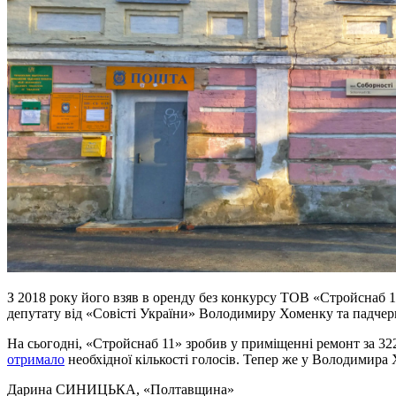
З 2018 року його взяв в оренду без конкурсу ТОВ «Стройснаб 1
депутату від «Совісті України» Володимиру Хоменку та падчерц
На сьогодні, «Стройснаб 11» зробив у приміщенні ремонт за 322
отримало
необхідної кількості голосів. Тепер же у Володимира 
Дарина СИНИЦЬКА
, «Полтавщина»