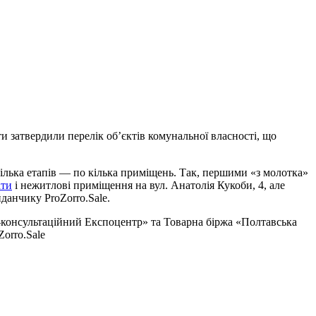
и затвердили перелік об’єктів комунальної власності, що
ілька етапів — по кілька приміщень. Так, першими «з молотка»
ати
і нежитлові приміщення на вул. Анатолія Кукоби, 4, але
йданчику ProZorro.Sale.
-консультаційний Експоцентр» та Товарна біржа «Полтавська
orro.Sale