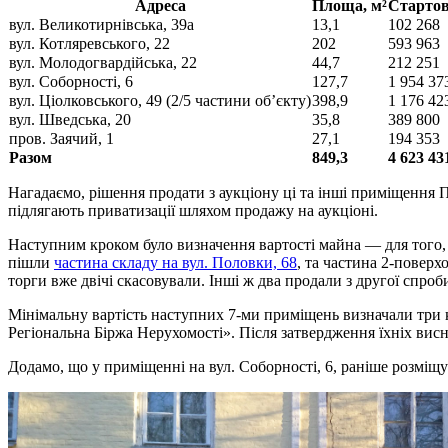
Адреса
Площа, м²
Стартов
вул. Великотирнівська, 39а
13,1
102 268
вул. Котляревського, 22
202
593 963
вул. Молодогвардійська, 22
44,7
212 251
вул. Соборності, 6
127,7
1 954 37
вул. Ціолковського, 49 (2/5 частини об’єкту)
398,9
1 176 42
вул. Шведська, 20
35,8
389 800
пров. Заячий, 1
27,1
194 353
Разом
849,3
4 623 43
Нагадаємо, рішення продати з аукціону ці та інші приміщення П
підлягають приватизації шляхом продажу на аукціоні.
Наступним кроком було визначення вартості майна — для того, 
пішли
частина складу на вул. Половки, 68
, та частина 2-поверхо
торги вже двічі скасовували. Інші ж два продали з другої спроб
Мінімальну вартість наступних 7-ми приміщень визначали три
Регіональна Біржа Нерухомості». Після затвердження їхніх висн
Додамо, що у приміщенні на вул. Соборності, 6, раніше розміщ