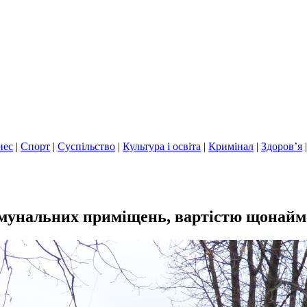
нес
|
Спорт
|
Суспільство
|
Культура і освіта
|
Кримінал
|
Здоров’я
комунальних приміщень, вартістю щонайм