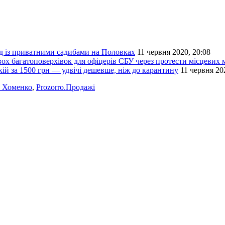
д із приватними садибами на Половках
11 червня 2020, 20:08
 двох багатоповерхівок для офіцерів СБУ через протести місцевих
ій за 1500 грн — удвічі дешевше, ніж до карантину
11 червня 20
 Хоменко
,
Prozorro.Продажі