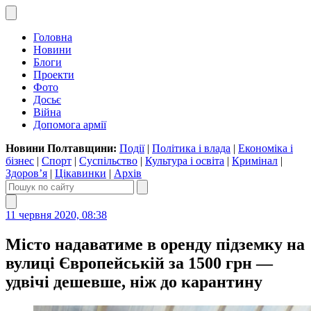
Головна
Новини
Блоги
Проекти
Фото
Досьє
Війна
Допомога армії
Новини Полтавщини:
Події
|
Політика і влада
|
Економіка і
бізнес
|
Спорт
|
Суспільство
|
Культура і освіта
|
Кримінал
|
Здоров’я
|
Цікавинки
|
Архів
11 червня 2020, 08:38
Місто надаватиме в оренду підземку на
вулиці Європейській за 1500 грн —
удвічі дешевше, ніж до карантину