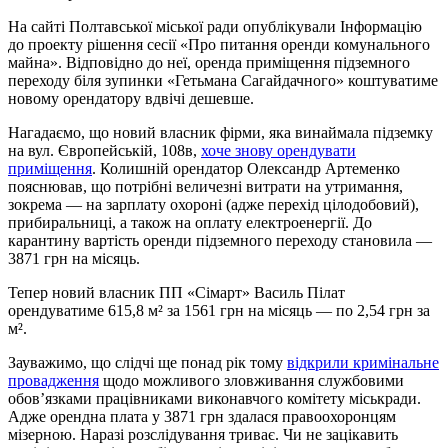
На сайті Полтавської міської ради опублікували Інформацію
до проекту рішення сесії «Про питання оренди комунального
майна». Відповідно до неї, оренда приміщення підземного
переходу біля зупинки «Гетьмана Сагайдачного» коштуватиме
новому орендатору вдвічі дешевше.
Нагадаємо, що новий власник фірми, яка винаймала підземку
на вул. Європейській, 108в,
хоче знову орендувати
приміщення
. Колишній орендатор Олександр Артеменко
пояснював, що потрібні величезні витрати на утримання,
зокрема — на зарплату охороні (адже перехід цілодобовий),
прибиральниці, а також на оплату електроенергії. До
карантину вартість оренди підземного переходу становила —
3871 грн на місяць.
Тепер новий власник ПП «Сімарт» Василь Пілат
орендуватиме 615,8 м² за 1561 грн на місяць — по 2,54 грн за
м².
Зауважимо, що слідчі ще понад рік тому
відкрили кримінальне
провадження
щодо можливого зловживання службовими
обов’язками працівниками виконавчого комітету міськради.
Адже орендна плата у 3871 грн здалася правоохоронцям
мізерною. Наразі розслідування триває. Чи не зацікавить