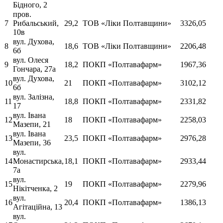
Бідного, 2
пров.
7
Рибальський,
29,2
ТОВ «Ліки Полтавщини»
3326,05
10в
вул. Духова,
8
18,6
ТОВ «Ліки Полтавщини»
2206,48
6б
вул. Олеся
9
18,2
ПОКП «Полтавафарм»
1967,36
Гончара, 27а
вул. Духова,
10
21
ПОКП «Полтавафарм»
3102,12
6б
вул. Залізна,
11
18,8
ПОКП «Полтавафарм»
2331,82
17
вул. Івана
12
18
ПОКП «Полтавафарм»
2258,03
Мазепи, 21
вул. Івана
13
23,5
ПОКП «Полтавафарм»
2976,28
Мазепи, 36
вул.
14
Монастирська,
18,1
ПОКП «Полтавафарм»
2933,44
7а
вул.
15
19
ПОКП «Полтавафарм»
2279,96
Нікітченка, 2
вул.
16
20,4
ПОКП «Полтавафарм»
1386,13
Агітаційна, 13
вул.