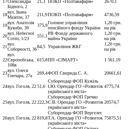
17
Олександра
21,3
ПОКП «Полтавафарм»
2670,1
Бідного, 2
вул. Івана
18
211,9
ПОКП «Полтавафарм»
4736,59
Мазепи, 37
вул. Анатолія
Головне управління
1,20 грн.
19
375,9
Кукоби, 39
пенсійного фонду України
на рік
вул. Небесної
РВ Фонду державного
1,20 грн.
20
551,1
Сотні, 1/23
майна України
на рік
вул.
1,20 грн.
21
84,5
Управління ЖКГ
Соборності, 36
на рік
вул.
22
Європейська,
615,8
ПП «СІМАРТ»
1 561,19
108в
вул. Олеся
23
269,4
ФОП Свирида С. А.
20661,61
Гончара, 27а
Суборендар ФОП Кужіль
24
вул. Гоголя, 22
51,6
І.Ю. Орендар ГО «Розвиток
4775,74
українського міста»
Суборендар ФОП Гречко
25
вул. Гоголя, 22
222,3
Є.В. Орендар ГО «Розвиток
20574,7
українського міста»
Суборендар ФОП Вергелес
26
вул. Гоголя, 22
819,8
Т.А. Орендар ГО «Розвиток
75875,51
українського міста»
Суборендар ФОП Окіпна