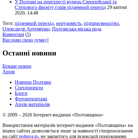
У Полтаві на перехресті вулиць Європейської та
Степового фронту горів підземний перехід
29 квітня
2020, 14:48
Теги:
підземний перехід
,
нерухомість
,
підприємництво
,
Олександр Артеменко
,
Полтавська міська рада
Коментарі
(
5
)
Вислови свою думку!
Останні новини
Більше новин
Архів
Новини Полтави
Спецпроекти
Блоги
Фоторепортажі
Архів матеріалів
© 2009 – 2026 Інтернет-видання «Полтавщина»
Використання матеріалів інтернет-видання «Полтавщина» на
інших сайтах дозволяється лише за наявності гіперпосилання
на сайт
poltava.to
, не закритого для індексації пошуковими