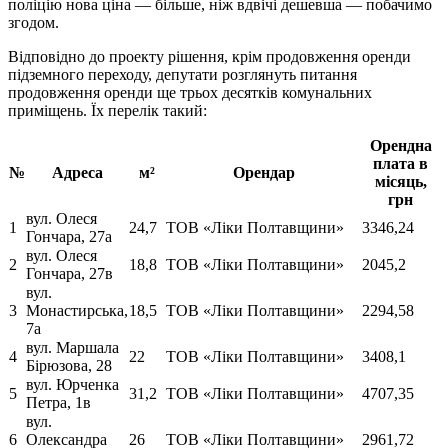
поліцію нова ціна — більше, ніж вдвічі дешевша — побачимо
згодом.
Відповідно до проекту рішення, крім продовження оренди
підземного переходу, депутати розглянуть питання
продовження оренди ще трьох десятків комунальних
приміщень. Їх перелік такий:
Орендна
плата в
№
Адреса
м²
Орендар
місяць,
грн
вул. Олеся
1
24,7
ТОВ «Ліки Полтавщини»
3346,24
Гончара, 27а
вул. Олеся
2
18,8
ТОВ «Ліки Полтавщини»
2045,2
Гончара, 27в
вул.
3
Монастирська,
18,5
ТОВ «Ліки Полтавщини»
2294,58
7а
вул. Маршала
4
22
ТОВ «Ліки Полтавщини»
3408,1
Бірюзова, 28
вул. Юрченка
5
31,2
ТОВ «Ліки Полтавщини»
4707,35
Петра, 1в
вул.
6
Олександра
26
ТОВ «Ліки Полтавщини»
2961,72