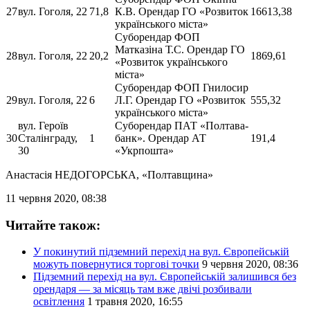
27
вул. Гоголя, 22
71,8
К.В. Орендар ГО «Розвиток
16613,38
українського міста»
Суборендар ФОП
Матказіна Т.С. Орендар ГО
28
вул. Гоголя, 22
20,2
1869,61
«Розвиток українського
міста»
Суборендар ФОП Гнилосир
29
вул. Гоголя, 22
6
Л.Г. Орендар ГО «Розвиток
555,32
українського міста»
вул. Героїв
Суборендар ПАТ «Полтава-
30
Сталінграду,
1
банк». Орендар АТ
191,4
30
«Укрпошта»
Анастасія НЕДОГОРСЬКА
, «Полтавщина»
11 червня 2020, 08:38
Читайте також:
У покинутий підземний перехід на вул. Європейській
можуть повернутися торгові точки
9 червня 2020, 08:36
Підземний перехід на вул. Європейській залишився без
орендаря — за місяць там вже двічі розбивали
освітлення
1 травня 2020, 16:55