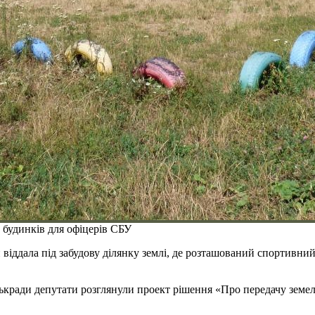
о будинків для офіцерів СБУ
 віддала під забудову ділянку землі, де розташований спортивн
ськради депутати розглянули проект рішення «Про передачу земел