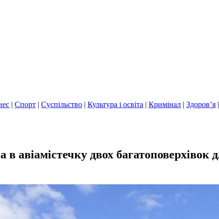
нес
|
Спорт
|
Суспільство
|
Культура і освіта
|
Кримінал
|
Здоров’я
ва в авіамістечку двох багатоповерхівок 