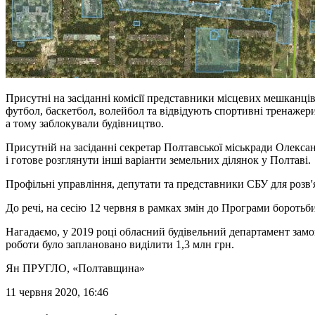
Присутні на засіданні комісії представники місцевих мешканців
футбол, баскетбол, волейбол та відвідують спортивні тренажери
а тому заблокували будівництво.
Присутній на засіданні секретар Полтавської міськради Олекс
і готове розглянути інші варіанти земельних ділянок у Полтаві.
Профільні управління, депутати та представники СБУ для розв'яз
До речі, на сесію 12 червня в рамках змін до Програми боротьб
Нагадаємо, у 2019 році обласний будівельний департамент замов
роботи було заплановано виділити 1,3 млн грн.
Ян ПРУГЛО
, «Полтавщина»
11 червня 2020, 16:46