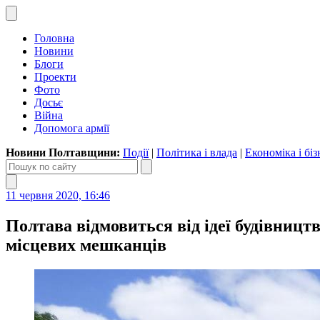
Головна
Новини
Блоги
Проекти
Фото
Досьє
Війна
Допомога армії
Новини Полтавщини:
Події
|
Політика і влада
|
Економіка і біз
11 червня 2020, 16:46
Полтава відмовиться від ідеї будівницт
місцевих мешканців