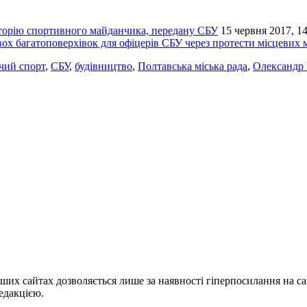
иторію спортивного майданчика, передану СБУ
15 червня 2017, 14
 двох багатоповерхівок для офіцерів СБУ через протести місцевих
чий спорт
,
СБУ
,
будівництво
,
Полтавська міська рада
,
Олександр
ших сайтах дозволяється лише за наявності гіперпосилання на с
едакцією.