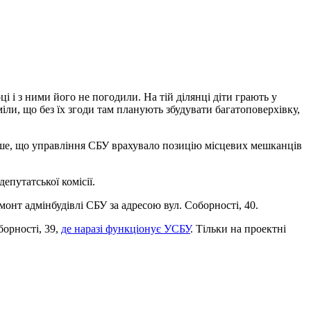
і і з ними його не погодили. На тій ділянці діти грають у
іли, що без їх згоди там планують збудувати багатоповерхівку,
льше, що управління СБУ врахувало позицію місцевих мешканців
епутатської комісії.
монт адмінбудівлі СБУ за адресою вул. Соборності, 40.
борності, 39,
де наразі функціонує УСБУ
. Тільки на проектні