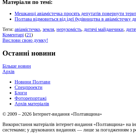
Матеріали по темі:
Мешканці авіамістечка просять депутатів повернути тер
Полтава відмовиться від ідеї будівництва в авіамістечку
Теги:
авіамістечко
,
земля
,
нерухомість
,
дитячі майданчики
,
дитя
Коментарі
(
21
)
Вислови свою думку!
Останні новини
Більше новин
Архів
Новини Полтави
Спецпроекти
Блоги
Фоторепортажі
Архів матеріалів
© 2009 – 2026 Інтернет-видання «Полтавщина»
Використання матеріалів інтернет-видання «Полтавщина» на ін
системами; у друкованих виданнях — лише за погодженням з р