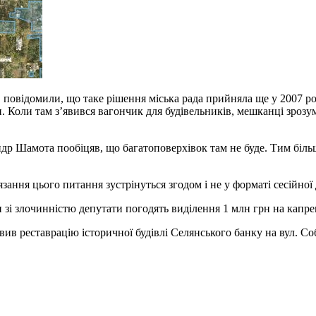
 повідомили, що таке рішення міська рада прийняла ще у 2007 роц
. Коли там з’явився вагончик для будівельників, мешканці зрозум
андр Шамота пообіцяв, що багатоповерхівок там не буде. Тим бі
ання цього питання зустрінуться згодом і не у форматі сесійної д
и зі злочинністю депутати погодять виділення 1 млн грн на капре
ив реставрацію історичної будівлі Селянського банку на вул. Со