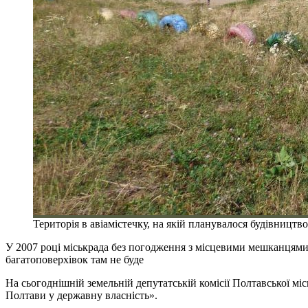
Територія в авіамістечку, на якій планувалося будівництв
У 2007 році міськрада без погодження з місцевими мешканцями
багатоповерхівок там не буде
На сьогоднішній земельній депутатській комісії Полтавської мі
Полтави у державну власність».