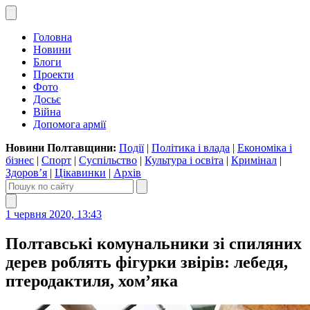
Головна
Новини
Блоги
Проекти
Фото
Досьє
Війна
Допомога армії
Новини Полтавщини:
Події
|
Політика і влада
|
Економіка і
бізнес
|
Спорт
|
Суспільство
|
Культура і освіта
|
Кримінал
|
Здоров’я
|
Цікавинки
|
Архів
1 червня 2020, 13:43
Полтавські комунальники зі спиляних
дерев роблять фігурки звірів: лебедя,
птеродактиля, хом’яка