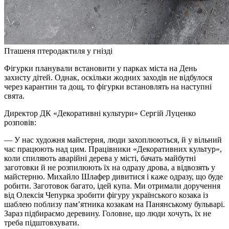
Пташеня птеродактиля у гнізді
Фігурки планували встановити у парках міста на День
захисту дітей. Однак, оскільки жодних заходів не відбулося
через карантин та дощ, то фігурки встановлять на наступні
свята.
Директор ДК «Декоративні культури» Сергій Луценко
розповів:
— У нас художня майстерня, люди захоплюються, й у вільний
час працюють над цим. Працівники «Декоративних культур»,
коли спиляють аварійні дерева у місті, бачать майбутні
заготовки й не розпилюють їх на одразу дрова, а відвозять у
майстерню. Михайло Шлафер дивитися і каже одразу, що буде
робити. Заготовок багато, ідей купа. Ми отримали доручення
від Олексія Чепурка зробити фігуру українського козака із
шаблею поблизу пам’ятника козакам на Панянському бульварі.
Зараз підбираємо деревину. Головне, що люди хочуть, їх не
треба підштовхувати.