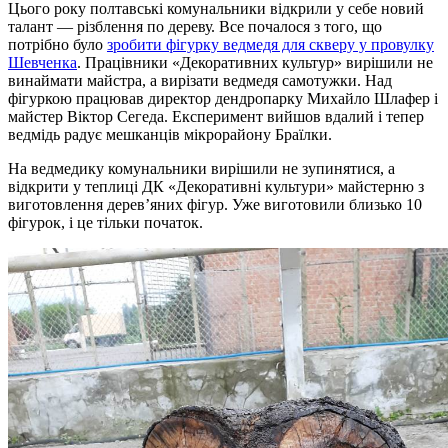
Цього року полтавські комунальники відкрили у себе новий
талант — різблення по дереву. Все почалося з того, що
потрібно було
зробити фігурку ведмедя для скверу у провулку
Шевченка
. Працівники «Декоративних культур» вирішили не
винаймати майстра, а вирізати ведмедя самотужки. Над
фігуркою працював директор дендропарку Михайло Шлафер і
майстер Віктор Сегеда. Експеримент вийшов вдалий і тепер
ведмідь радує мешканців мікрорайону Браїлки.
На ведмедику комунальники вирішили не зупинятися, а
відкрити у теплиці ДК «Декоративні культури» майстерню з
виготовлення дерев’яних фігур. Уже виготовили близько 10
фігурок, і це тільки початок.