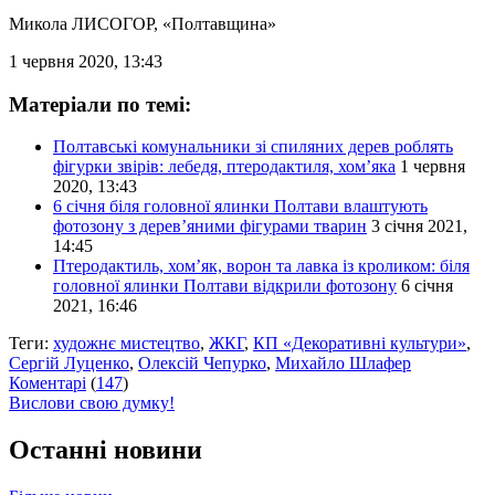
Микола ЛИСОГОР
, «Полтавщина»
1 червня 2020, 13:43
Матеріали по темі:
Полтавські комунальники зі спиляних дерев роблять
фігурки звірів: лебедя, птеродактиля, хом’яка
1 червня
2020, 13:43
6 січня біля головної ялинки Полтави влаштують
фотозону з дерев’яними фігурами тварин
3 січня 2021,
14:45
Птеродактиль, хом’як, ворон та лавка із кроликом: біля
головної ялинки Полтави відкрили фотозону
6 січня
2021, 16:46
Теги:
художнє мистецтво
,
ЖКГ
,
КП «Декоративні культури»
,
Сергій Луценко
,
Олексій Чепурко
,
Михайло Шлафер
Коментарі
(
147
)
Вислови свою думку!
Останні новини