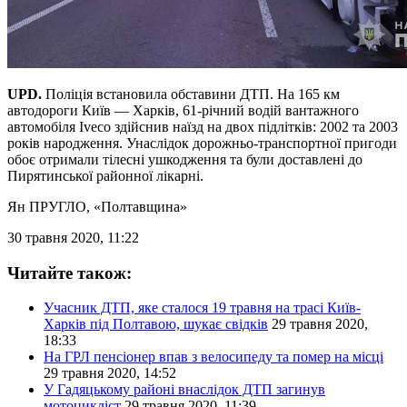
UPD.
Поліція встановила обставини ДТП. На 165 км
автодороги Київ — Харків, 61-річний водій вантажного
автомобіля Iveco здійснив наїзд на двох підлітків: 2002 та 2003
років народження. Унаслідок дорожньо-транспортної пригоди
обоє отримали тілесні ушкодження та були доставлені до
Пирятинської районної лікарні.
Ян ПРУГЛО
, «Полтавщина»
30 травня 2020, 11:22
Читайте також:
Учасник ДТП, яке сталося 19 травня на трасі Київ-
Харків під Полтавою, шукає свідків
29 травня 2020,
18:33
На ГРЛ пенсіонер впав з велосипеду та помер на місці
29 травня 2020, 14:52
У Гадяцькому районі внаслідок ДТП загинув
мотоцикліст
29 травня 2020, 11:39