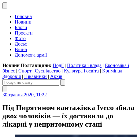
Головна
Новини
Блоги
Проекти
Фото
Досьє
Війна
Допомога армії
Новини Полтавщини:
Події
|
Політика і влада
|
Економіка і
бізнес
|
Спорт
|
Суспільство
|
Культура і освіта
|
Кримінал
|
Здоров’я
|
Цікавинки
|
Архів
30 травня 2020, 11:22
Під Пирятином вантажівка Iveco збила
двох чоловіків — їх доставили до
лікарні у непритомному стані