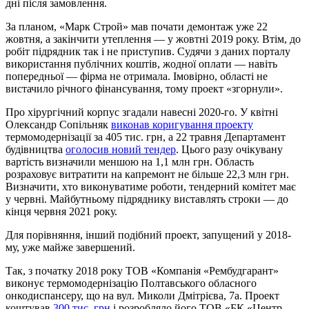
дні після замовлення.
За планом, «Марк Строй» мав почати демонтаж уже 22
жовтня, а закінчити утеплення — у жовтні 2019 року. Втім, до
робіт підрядник так і не приступив. Судячи з даних порталу
використання публічних коштів, жодної оплати — навіть
попередньої — фірма не отримала. Імовірно, області не
вистачило річного фінансування, тому проект «згорнули».
Про хірургічний корпус згадали навесні 2020-го. У квітні
Олександр Сопільняк
виконав коригування проекту
термомодернізації за 405 тис. грн, а 22 травня Департамент
будівництва
оголосив новий тендер
. Цього разу очікувану
вартість визначили меншою на 1,1 млн грн. Область
розраховує витратити на капремонт не більше 22,3 млн грн.
Визначити, хто виконуватиме роботи, тендерний комітет має
у червні. Майбутньому підряднику виставлять строки — до
кінця червня 2021 року.
Для порівняння, інший подібний проект, запущений у 2018-
му, уже майже завершений.
Так, з початку 2018 року ТОВ «Компанія «Рембудгарант»
виконує термомодернізацію Полтавського обласного
онкодиспансеру, що на вул. Миколи Дмітрієва, 7а. Проект
коштував
300 тис. грн
і розробляло його ТОВ «БК «Центр-