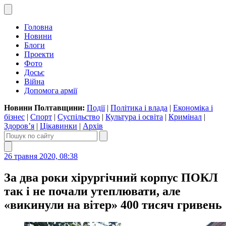
Головна
Новини
Блоги
Проекти
Фото
Досьє
Війна
Допомога армії
Новини Полтавщини:
Події
|
Політика і влада
|
Економіка і
бізнес
|
Спорт
|
Суспільство
|
Культура і освіта
|
Кримінал
|
Здоров’я
|
Цікавинки
|
Архів
26 травня 2020, 08:38
За два роки хірургічний корпус ПОКЛ
так і не почали утеплювати, але
«викинули на вітер» 400 тисяч гривень