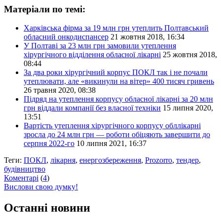
Матеріали по темі:
Харківська фірма за 19 млн грн утеплить Полтавський
обласний онкодиспансер
21 жовтня 2018, 16:34
У Полтаві за 23 млн грн замовили утеплення
хірургічного відділення обласної лікарні
25 жовтня 2018,
08:44
За два роки хірургічний корпус ПОКЛ так і не почали
утеплювати, але «викинули на вітер» 400 тисяч гривень
26 травня 2020, 08:38
Підряд на утеплення корпусу обласної лікарні за 20 млн
грн віддали компанії без власної техніки
15 липня 2020,
13:51
Вартість утеплення хірургічного корпусу обллікарні
зросла до 24 млн грн — роботи обіцяють завершити до
серпня 2022-го
10 липня 2021, 16:37
Теги:
ПОКЛ
,
лікарня
,
енергозбереження
,
Prozorro
,
тендер
,
будівництво
Коментарі
(
4
)
Вислови свою думку!
Останні новини