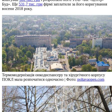
Буд». Ще
531,7 тис. грн
фірмі заплатили за його коригування
восени 2018 року.
Термомодернізація онкодиспансеру та хірургічного корпусу
ПОКЛ мала розпочатися одночасно | Фото:
poltavaopen.com