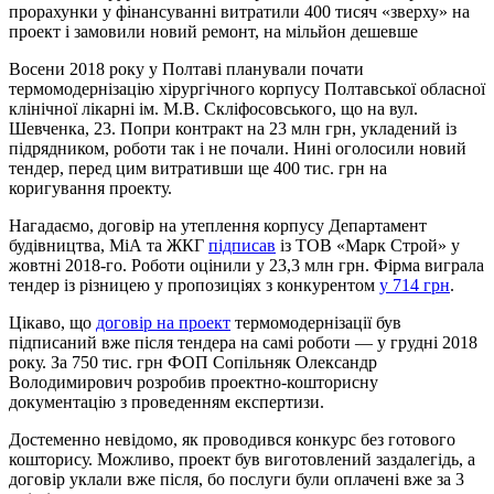
прорахунки у фінансуванні витратили 400 тисяч «зверху» на
проект і замовили новий ремонт, на мільйон дешевше
Восени 2018 року у Полтаві планували почати
термомодернізацію хірургічного корпусу Полтавської обласної
клінічної лікарні ім. М.В. Скліфосовського, що на вул.
Шевченка, 23. Попри контракт на 23 млн грн, укладений із
підрядником, роботи так і не почали. Нині оголосили новий
тендер, перед цим витративши ще 400 тис. грн на
коригування проекту.
Нагадаємо, договір на утеплення корпусу Департамент
будівництва, МіА та ЖКГ
підписав
із ТОВ «Марк Строй» у
жовтні 2018-го. Роботи оцінили у 23,3 млн грн. Фірма виграла
тендер із різницею у пропозиціях з конкурентом
у 714 грн
.
Цікаво, що
договір на проект
термомодернізації був
підписаний вже після тендера на самі роботи — у грудні 2018
року. За 750 тис. грн ФОП Сопільняк Олександр
Володимирович розробив проектно-кошторисну
документацію з проведенням експертизи.
Достеменно невідомо, як проводився конкурс без готового
кошторису. Можливо, проект був виготовлений заздалегідь, а
договір уклали вже після, бо послуги були оплачені вже за 3