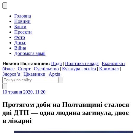
Головна
Новини
Блоги
Проекти
Фото
Досьє
Війна
Допомога армії
Новини Полтавщини:
Події
|
Політика і влада
|
Економіка і
бізнес
|
Спорт
|
Суспільство
|
Культура і освіта
|
Кримінал
|
Здоров’я
|
Цікавинки
|
Архів
10 травня 2020, 11:20
Протягом доби на Полтавщині сталося
дві ДТП — одна людина загинула, двоє
в лікарні