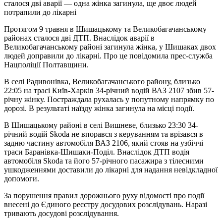
сталося дві аварії — одна жінка загинула, ще двоє людей
потрапили до лікарні
Протягом 9 травня в Шишацькому та Великобагачанському
районах сталося дві ДТП. Внаслідок аварії в
Великобагачанському районі загинула жінка, у Шишаках двох
людей доправили до лікарні. Про це повідомила прес-служба
Нацполіції Полтавщини.
В селі Радивонівка, Великобагачанського району, близько
22:05 на трасі Київ-Харків 34-річний водій ВАЗ 2107 збив 57-
річну жінку. Постраждала рухалась у попутному напрямку по
дорозі. В результаті наїзду жінка загинула на місці події.
В Шишацькому районі в селі Вишневе, близько 23:30 34-
річний водій Skoda не впорався з керуванням та врізався в
задню частину автомобіля ВАЗ 2106, який стояв на узбіччі
траси Баранівка-Шишаки-Поділ. Внаслідок ДТП водія
автомобіля Skoda та його 57-річного пасажира з тілесними
ушкодженнями доставили до лікарні для надання невідкладної
допомоги.
За порушення правил дорожнього руху відомості про події
внесені до Єдиного реєстру досудових розслідувань. Наразі
тривають досудові розслідування.