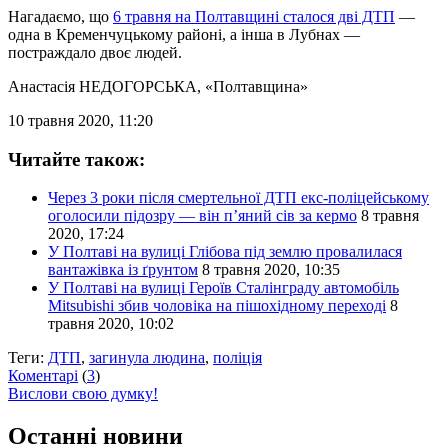
Нагадаємо, що
6 травня на Полтавщині сталося дві ДТП
—
одна в Кременчуцькому районі, а інша в Лубнах —
постраждало двоє людей.
Анастасія НЕДОГОРСЬКА
, «Полтавщина»
10 травня 2020, 11:20
Читайте також:
Через 3 роки після смертельної ДТП екс-поліцейському
оголосили підозру — він п’яний сів за кермо
8 травня
2020, 17:24
У Полтаві на вулиці Глібова під землю провалилася
вантажівка із ґрунтом
8 травня 2020, 10:35
У Полтаві на вулиці Героїв Сталінграду автомобіль
Mitsubishi збив чоловіка на пішохідному переході
8
травня 2020, 10:02
Теги:
ДТП
,
загинула людина
,
поліція
Коментарі
(
3
)
Вислови свою думку!
Останні новини