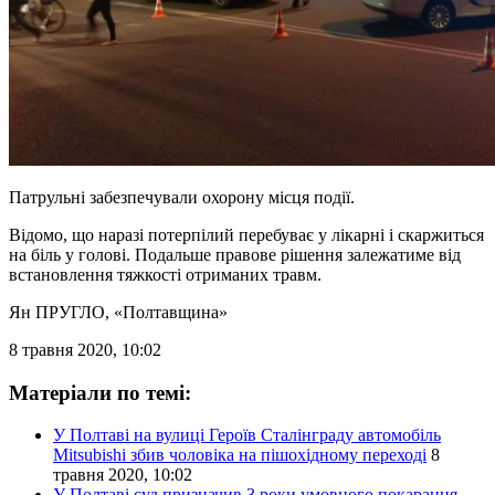
Патрульні забезпечували охорону місця події.
Відомо, що наразі потерпілий перебуває у лікарні і скаржиться
на біль у голові. Подальше правове рішення залежатиме від
встановлення тяжкості отриманих травм.
Ян ПРУГЛО
, «Полтавщина»
8 травня 2020, 10:02
Матеріали по темі:
У Полтаві на вулиці Героїв Сталінграду автомобіль
Mitsubishi збив чоловіка на пішохідному переході
8
травня 2020, 10:02
У Полтаві суд призначив 3 роки умовного покарання