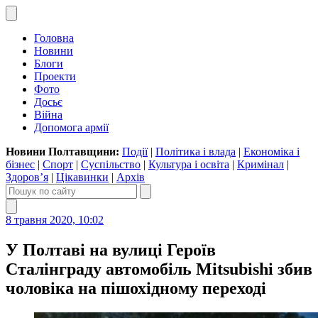
Головна
Новини
Блоги
Проекти
Фото
Досьє
Війна
Допомога армії
Новини Полтавщини:
Події
|
Політика і влада
|
Економіка і
бізнес
|
Спорт
|
Суспільство
|
Культура і освіта
|
Кримінал
|
Здоров’я
|
Цікавинки
|
Архів
8 травня 2020, 10:02
У Полтаві на вулиці Героїв
Сталінграду автомобіль Mitsubishi збив
чоловіка на пішохідному переході