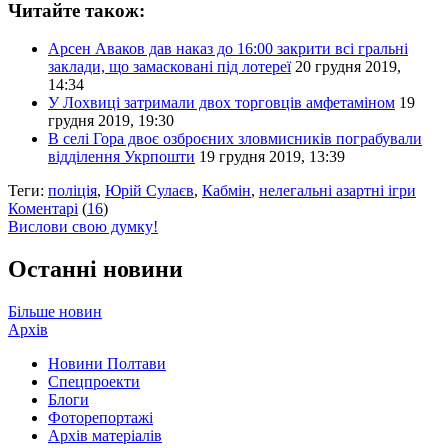
Читайте також:
Арсен Аваков дав наказ до 16:00 закрити всі гральні
заклади, що замасковані під лотереї
20 грудня 2019,
14:34
У Лохвиці затримали двох торговців амфетаміном
19
грудня 2019, 19:30
В селі Гора двоє озброєних зловмисників пограбували
відділення Укрпошти
19 грудня 2019, 13:39
Теги:
поліція
,
Юрій Сулаєв
,
Кабмін
,
нелегальні азартні ігри
Коментарі
(
16
)
Вислови свою думку!
Останні новини
Більше новин
Архів
Новини Полтави
Спецпроекти
Блоги
Фоторепортажі
Архів матеріалів