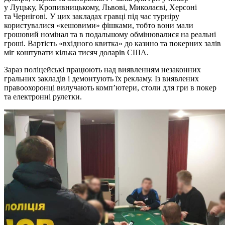
у Луцьку, Кропивницькому, Львові, Миколаєві, Херсоні
та Чернігові. У цих закладах гравці під час турніру
користувалися «кешовими» фішками, тобто вони мали
грошовий номінал та в подальшому обмінювалися на реальні
гроші. Вартість «вхідного квитка» до казино та покерних залів
міг коштувати кілька тисяч доларів США.
Зараз поліцейські працюють над виявленням незаконних
гральних закладів і демонтують їх рекламу. Із виявлених
правоохоронці вилучають комп’ютери, столи для гри в покер
та електронні рулетки.