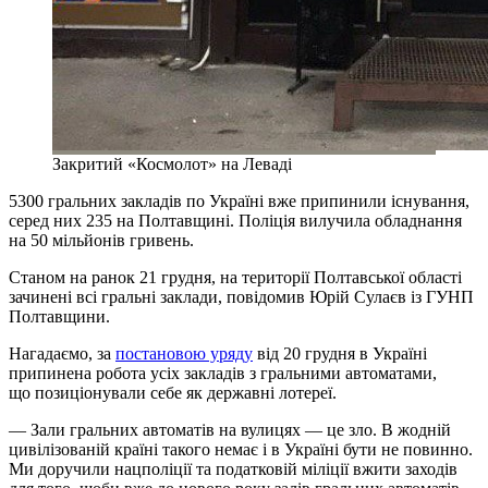
Закритий «Космолот» на Леваді
5300 гральних закладів по Україні вже припинили існування,
серед них 235 на Полтавщині. Поліція вилучила обладнання
на 50 мільйонів гривень.
Станом на ранок 21 грудня, на території Полтавської області
зачинені всі гральні заклади, повідомив Юрій Сулаєв із ГУНП
Полтавщини.
Нагадаємо, за
постановою уряду
від 20 грудня в Україні
припинена робота усіх закладів з гральними автоматами,
що позиціонували себе як державні лотереї.
— Зали гральних автоматів на вулицях — це зло. В жодній
цивілізованій країні такого немає і в Україні бути не повинно.
Ми доручили нацполіції та податковій міліції вжити заходів