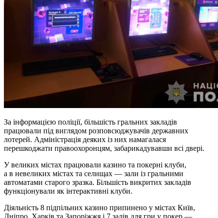
За інформацією поліції, більшість гральних закладів
працювали під виглядом розповсюджувачів державних
лотерей. Адміністрація деяких із них намагалася
перешкоджати правоохоронцям, забарикадувавши всі двері.
У великих містах працювали казино та покерні клуби,
а в невеликих містах та селищах — зали із гральними
автоматами старого зразка. Більшість викритих закладів
функціонували як інтерактивні клуби.
Діяльність 8 підпільних казино припинено у містах Київ,
Дніпро, Харків та Запоріжжя і 7 залів для гри у покер —