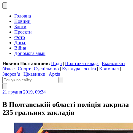
Головна
Новини
Блоги
Проекти
Фото
Досьє
Війна
Допомога армії
Новини Полтавщини:
Події
|
Політика і влада
|
Економіка і
бізнес
|
Спорт
|
Суспільство
|
Культура і освіта
|
Кримінал
|
Здоров’я
|
Цікавинки
|
Архів
21 грудня 2019, 09:34
В Полтавській області поліція закрила
235 гральних закладів