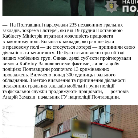
— На Полтавщині нарахували 235 незаконних гральних
закладів, зокрема і лотереї, які від 19 грудня Постановою
Кабінету Міністрів втратили можливість працювати
в законному полі. Більшість закладів, які раніше були
в правовому полі — це стосується лотереї — припинили свою
діяльність та зачинилися. Це було встановлено при об’їзді
наших мобільних груп. Однак, деякі суб`єкти проігнорували
вимоги Кабміну. За виявленими фактами, лише за добу
поліцією Полтавщини розпочато 13 кримінальних
проваджень. Вилучено понад 300 одиниць грального
обладнання. З метою виявлення та припинення діяльності
незаконних гральних закладів мобільні групи поліції
та фіскальної служби продовжують працювати, — розповів
Андрій Замахін, начальник ГУ нацполіції Полтавщини.