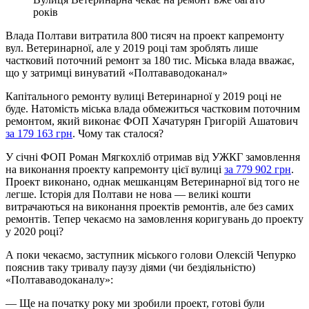
років
Влада Полтави витратила 800 тисяч на проект капремонту
вул. Ветеринарної, але у 2019 році там зроблять лише
частковий поточний ремонт за 180 тис. Міська влада вважає,
що у затримці винуватий «Полтававодоканал»
Капітального ремонту вулиці Ветеринарної у 2019 році не
буде. Натомість міська влада обмежиться частковим поточним
ремонтом, який виконає ФОП Хачатурян Григорій Ашатович
за 179 163 грн
. Чому так сталося?
У січні ФОП Роман Мягкохліб отримав від УЖКГ замовлення
на виконання проекту капремонту цієї вулиці
за 779 902 грн
.
Проект виконано, однак мешканцям Ветеринарної від того не
легше. Історія для Полтави не нова — великі кошти
витрачаються на виконання проектів ремонтів, але без самих
ремонтів. Тепер чекаємо на замовлення коригувань до проекту
у 2020 році?
А поки чекаємо, заступник міського голови Олексій Чепурко
пояснив таку тривалу паузу діями (чи бездіяльністю)
«Полтававодоканалу»:
— Ще на початку року ми зробили проект, готові були