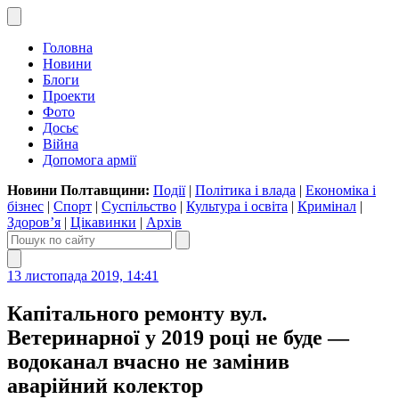
Головна
Новини
Блоги
Проекти
Фото
Досьє
Війна
Допомога армії
Новини Полтавщини:
Події
|
Політика і влада
|
Економіка і
бізнес
|
Спорт
|
Суспільство
|
Культура і освіта
|
Кримінал
|
Здоров’я
|
Цікавинки
|
Архів
13 листопада 2019, 14:41
Капітального ремонту вул.
Ветеринарної у 2019 році не буде —
водоканал вчасно не замінив
аварійний колектор