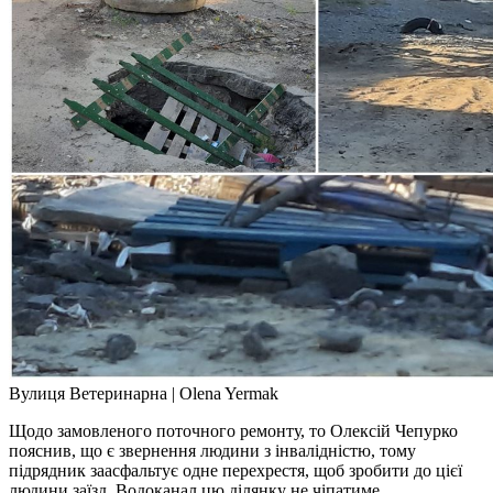
Вулиця Ветеринарна | Olena Yermak
Щодо замовленого поточного ремонту, то Олексій Чепурко
пояснив, що є звернення людини з інвалідністю, тому
підрядник заасфальтує одне перехрестя, щоб зробити до цієї
людини заїзд. Водоканал цю ділянку не чіпатиме.