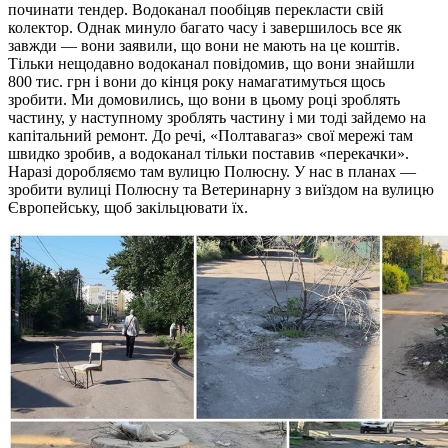
починати тендер. Водоканал пообіцяв перекласти свій
колектор. Однак минуло багато часу і завершилось все як
завжди — вони заявили, що вони не мають на це коштів.
Тільки нещодавно водоканал повідомив, що вони знайшли
800 тис. грн і вони до кінця року намагатимуться щось
зробити. Ми домовились, що вони в цьому році зроблять
частину, у наступному зроблять частину і ми тоді зайдемо на
капітальний ремонт. До речі, «Полтавагаз» свої мережі там
швидко зробив, а водоканал тільки поставив «перекачки».
Наразі доробляємо там вулицю Полюсну. У нас в планах —
зробити вулиці Полюсну та Ветеринарну з виїздом на вулицю
Європейську, щоб закільцювати їх.