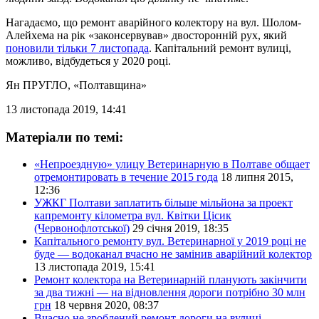
Нагадаємо, що ремонт аварійного колектору на вул. Шолом-
Алейхема на рік «законсервував» двосторонній рух, який
поновили тільки 7 листопада
. Капітальний ремонт вулиці,
можливо, відбудеться у 2020 році.
Ян ПРУГЛО
, «Полтавщина»
13 листопада 2019, 14:41
Матеріали по темі:
«Непроездную» улицу Ветеринарную в Полтаве общает
отремонтировать в течение 2015 года
18 липня 2015,
12:36
УЖКГ Полтави заплатить більше мільйона за проект
капремонту кілометра вул. Квітки Цісик
(Червонофлотської)
29 січня 2019, 18:35
Капітального ремонту вул. Ветеринарної у 2019 році не
буде — водоканал вчасно не замінив аварійний колектор
13 листопада 2019, 15:41
Ремонт колектора на Ветеринарній планують закінчити
за два тижні — на відновлення дороги потрібно 30 млн
грн
18 червня 2020, 08:37
Вчасно не зроблений ремонт дороги на вулиці