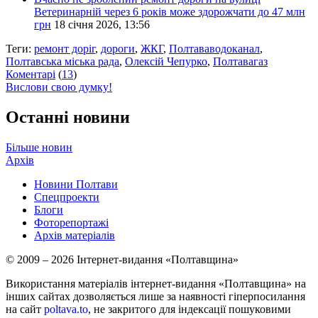
Ветеринарній через 6 років може здорожчати до 47 млн
грн
18 січня 2026, 13:56
Теги:
ремонт доріг
,
дороги
,
ЖКГ
,
Полтававодоканал
,
Полтавська міська рада
,
Олексій Чепурко
,
Полтавагаз
Коментарі
(
13
)
Вислови свою думку!
Останні новини
Більше новин
Архів
Новини Полтави
Спецпроекти
Блоги
Фоторепортажі
Архів матеріалів
© 2009 – 2026 Інтернет-видання «Полтавщина»
Використання матеріалів інтернет-видання «Полтавщина» на
інших сайтах дозволяється лише за наявності гіперпосилання
на сайт
poltava.to
, не закритого для індексації пошуковими