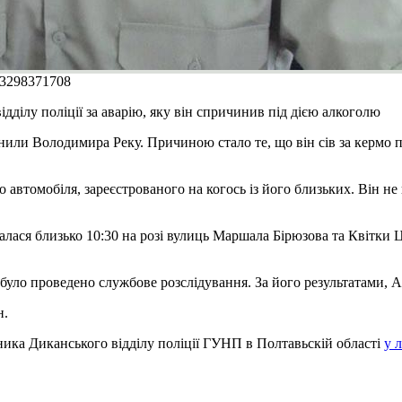
13298371708
ділу поліції за аварію, яку він спричинив під дією алкоголю
льнили Володимира Реку. Причиною стало те, що він сів за керм
о автомобіля, зареєстрованого на когось із його близьких. Він н
алася близько 10:30 на розі вулиць Маршала Бірюзова та Квітки Ц
було проведено службове розслідування. За його результатами, 
н.
ика Диканського відділу поліції ГУНП в Полтавьскій області
у 