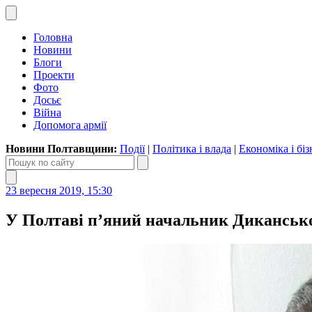
Головна
Новини
Блоги
Проекти
Фото
Досьє
Війна
Допомога армії
Новини Полтавщини:
Події
|
Політика і влада
|
Економіка і біз
23 вересня 2019, 15:30
У Полтаві п’яний начальник Дикансько