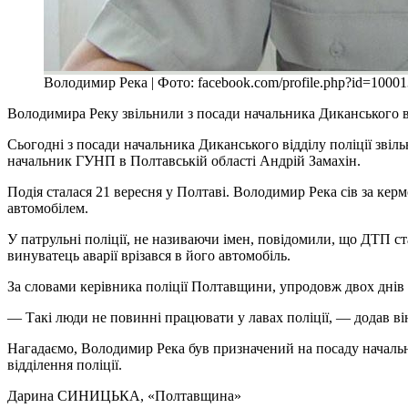
Володимир Река | Фото: facebook.com/profile.php?id=1000
Володимира Реку звільнили з посади начальника Диканського від
Сьогодні з посади начальника Диканського відділу поліції зві
начальник ГУНП в Полтавській області Андрій Замахін.
Подія сталася 21 вересня у Полтаві. Володимир Река сів за керм
автомобілем.
У патрульні поліції, не називаючи імен, повідомили, що ДТП ст
винуватець аварії врізався в його автомобіль.
За словами керівника поліції Полтавщини, упродовж двох днів 
— Такі люди не повинні працювати у лавах поліції, — додав ві
Нагадаємо, Володимир Река був призначений на посаду начальн
відділення поліції.
Дарина СИНИЦЬКА
, «Полтавщина»