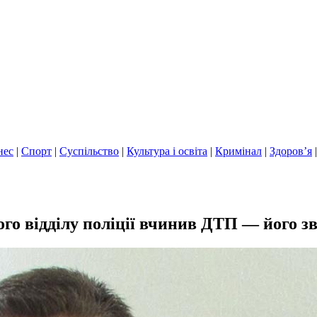
нес
|
Спорт
|
Суспільство
|
Культура і освіта
|
Кримінал
|
Здоров’я
го відділу поліції вчинив ДТП — його з