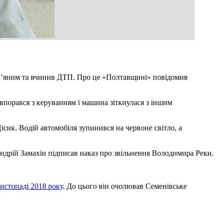
о п’яним та вчинив ДТП. Про це «Полтавщині» повідомив
е впорався з керуванням і машина зіткнулася з іншим
ісик. Водій автомобіля зупинився на червоне світло, а
Андрій Замахін підписав наказ про звільнення Володимира Реки.
листопаді 2018 року
. До цього він очолював Семенівське