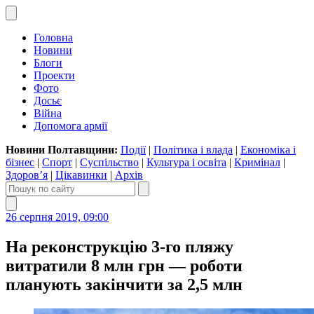
Головна
Новини
Блоги
Проекти
Фото
Досьє
Війна
Допомога армії
Новини Полтавщини:
Події
|
Політика і влада
|
Економіка і
бізнес
|
Спорт
|
Суспільство
|
Культура і освіта
|
Кримінал
|
Здоров’я
|
Цікавинки
|
Архів
26 серпня 2019, 09:00
На реконструкцію 3-го пляжу
витратили 8 млн грн — роботи
планують закінчити за 2,5 млн