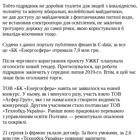
Тобто підрядник не доробив туалети для людей з інвалідністю,
чоловічу та жіночу вбиральні, волейбольні майданчики,
не дав доступу до майданчиків з фонтанчиками питної води,
не встановив електроопори для освітлення, не закінчив
тротуарну доріжку до самої річки, якою користувалися б
інваліди-візочники тощо.
Судячи з даних порталу публічних фінансів Є-data, за все
це «БК «Енергосфера» отримала 7,9 млн грн.
Після чергового коригування проекту УЖКГ планувало
оголосити новий тендер. Прогнозувалося, що роботи
підрядник закінчить у середині липня 2019-го. Втім, в цей час
лише були оголошені торги.
ТОВ «БК «Енергосфера» навіть не заявилося на новий
конкурс. У ньому, як і минулого разу, участь взяло ТОВ
«Асфер Груп», яке і не намагалося створити видимість
конкуренції. Другим учасником стало полтавське ТОВ
«Технобуд-Україна». Раніше воно працювало переважно
з управлінням освіти Полтави — ремонтувало опалення
та покрівлі.
21 серпня із фірмою уклали договір. За його умовами, за 2,6
млн грн «Технобуд-Україна» повинне закінчити