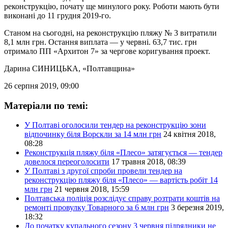
реконструкцію, почату ще минулого року. Роботи мають бути
виконані до 11 грудня 2019-го.
Станом на сьогодні, на реконструкцію пляжу № 3 витратили
8,1 млн грн. Остання виплата — у червні. 63,7 тис. грн
отримало ПП «Архитон 7» за чергове коригування проект.
Дарина СИНИЦЬКА
, «Полтавщина»
26 серпня 2019, 09:00
Матеріали по темі:
У Полтаві оголосили тендер на реконструкцію зони
відпочинку біля Ворскли за 14 млн грн
24 квітня 2018,
08:28
Реконструкція пляжу біля «Плесо» затягується — тендер
довелося переоголосити
17 травня 2018, 08:39
У Полтаві з другої спроби провели тендер на
реконструкцію пляжу біля «Плесо» — вартість робіт 14
млн грн
21 червня 2018, 15:59
Полтавська поліція розслідує справу розтрати коштів на
ремонті провулку Товарного за 6 млн грн
3 березня 2019,
18:32
До початку купального сезону 3 червня підрядники не