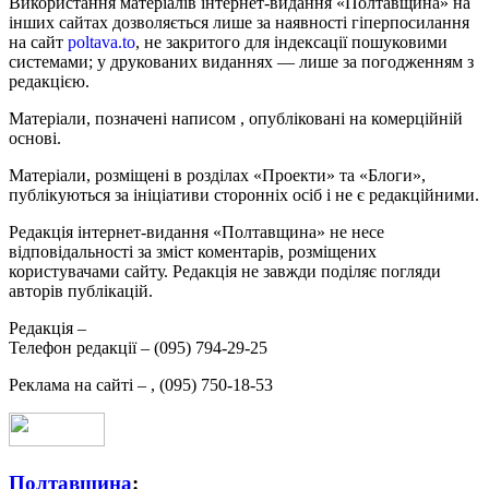
Використання матеріалів інтернет-видання «Полтавщина» на
інших сайтах дозволяється лише за наявності гіперпосилання
на сайт
poltava.to
, не закритого для індексації пошуковими
системами; у друкованих виданнях — лише за погодженням з
редакцією.
Матеріали, позначені написом
, опубліковані на комерційній
основі.
Матеріали, розміщені в розділах «Проекти» та «Блоги»,
публікуються за ініціативи сторонніх осіб і не є редакційними.
Редакція інтернет-видання «Полтавщина» не несе
відповідальності за зміст коментарів, розміщених
користувачами сайту. Редакція не завжди поділяє погляди
авторів публікацій.
Редакція –
Телефон редакції –
(095) 794-29-25
Реклама на сайті –
,
(095) 750-18-53
Полтавщина
: