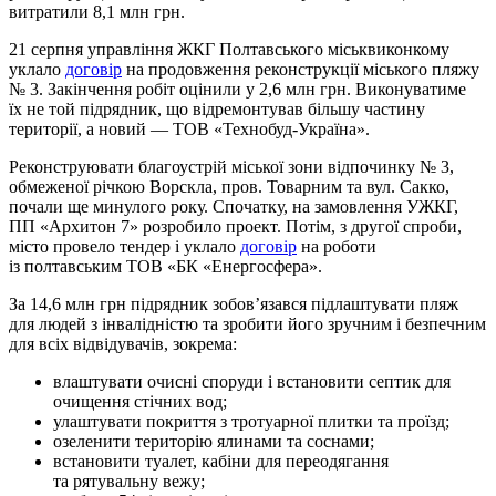
витратили 8,1 млн грн.
21 серпня управління ЖКГ Полтавського міськвиконкому
уклало
договір
на продовження реконструкції міського пляжу
№ 3. Закінчення робіт оцінили у 2,6 млн грн. Виконуватиме
їх не той підрядник, що відремонтував більшу частину
території, а новий — ТОВ «Технобуд-Україна».
Реконструювати благоустрій міської зони відпочинку № 3,
обмеженої річкою Ворскла, пров. Товарним та вул. Сакко,
почали ще минулого року. Спочатку, на замовлення УЖКГ,
ПП «Архитон 7» розробило проект. Потім, з другої спроби,
місто провело тендер і уклало
договір
на роботи
із полтавським ТОВ «БК «Енергосфера».
За 14,6 млн грн підрядник зобов’язався підлаштувати пляж
для людей з інвалідністю та зробити його зручним і безпечним
для всіх відвідувачів, зокрема:
влаштувати очисні споруди і встановити септик для
очищення стічних вод;
улаштувати покриття з тротуарної плитки та проїзд;
озеленити територію ялинами та соснами;
встановити туалет, кабіни для переодягання
та рятувальну вежу;