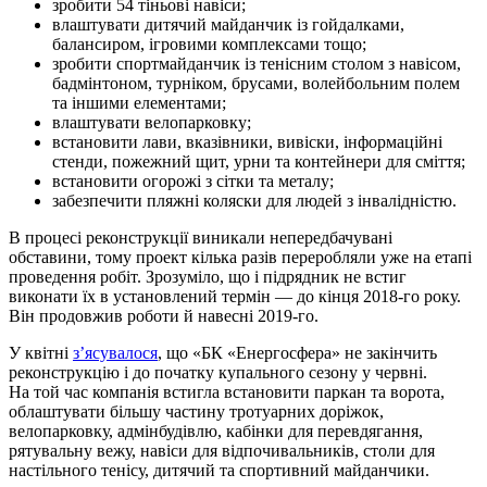
зробити 54 тіньові навіси;
влаштувати дитячий майданчик із гойдалками,
балансиром, ігровими комплексами тощо;
зробити спортмайданчик із тенісним столом з навісом,
бадмінтоном, турніком, брусами, волейбольним полем
та іншими елементами;
влаштувати велопарковку;
встановити лави, вказівники, вивіски, інформаційні
стенди, пожежний щит, урни та контейнери для сміття;
встановити огорожі з сітки та металу;
забезпечити пляжні коляски для людей з інвалідністю.
В процесі реконструкції виникали непередбачувані
обставини, тому проект кілька разів переробляли уже на етапі
проведення робіт. Зрозуміло, що і підрядник не встиг
виконати їх в установлений термін — до кінця 2018-го року.
Він продовжив роботи й навесні 2019-го.
У квітні
з’ясувалося
, що «БК «Енергосфера» не закінчить
реконструкцію і до початку купального сезону у червні.
На той час компанія встигла встановити паркан та ворота,
облаштувати більшу частину тротуарних доріжок,
велопарковку, адмінбудівлю, кабінки для перевдягання,
рятувальну вежу, навіси для відпочивальників, столи для
настільного тенісу, дитячий та спортивний майданчики.