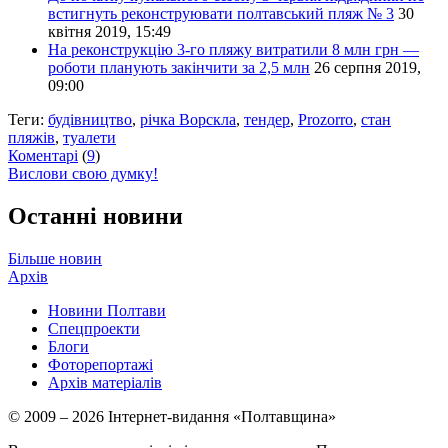
встигнуть реконструювати полтавський пляж № 3
30
квітня 2019, 15:49
На реконструкцію 3-го пляжу витратили 8 млн грн —
роботи планують закінчити за 2,5 млн
26 серпня 2019,
09:00
Теги:
будівництво
,
річка Ворскла
,
тендер
,
Prozorro
,
стан
пляжів
,
туалети
Коментарі
(
9
)
Вислови свою думку!
Останні новини
Більше новин
Архів
Новини Полтави
Спецпроекти
Блоги
Фоторепортажі
Архів матеріалів
© 2009 – 2026 Інтернет-видання «Полтавщина»