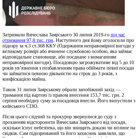
Затримали Вячеслава Заярського 30 липня 2019-го
під час
отримання 97,8 тис. грн
. Наступного дня йому оголосили про
підозру за ч.3 ст.368 ККУ (Одержання неправомірної вигоди у
великому розмірі або вчинене службовою особою, яка займає
відповідальне становище, або поєднане з вимаганням
неправомірної вигоди). Посадовцю загрожуватиме від 5 до 10
років ув’язнення з позбавленням права обіймати певні посади
чи займатися певною діяльністю на строк до 3 років, з
конфіскацією майна.
Також 31 липня Заярському обрали запобіжний захід —
тримання під вартою із правом внесення 153,7 тис. грн. 2
серпня необхідну суму за посадовця внесли. Його випустили з
київського СІЗО.
Після цього слідчий та прокурор звернулися до суду з
проханням відсторонити Вячеслава Заярського від посади,
оскільки існує небезпека, що він знищить докази чи вплине на
свідків. Сам підозрюваний та його захисник заявляли, що