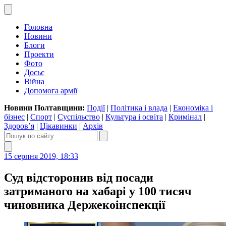
Головна
Новини
Блоги
Проекти
Фото
Досьє
Війна
Допомога армії
Новини Полтавщини:
Події
|
Політика і влада
|
Економіка і
бізнес
|
Спорт
|
Суспільство
|
Культура і освіта
|
Кримінал
|
Здоров’я
|
Цікавинки
|
Архів
15 серпня 2019, 18:33
Суд відсторонив від посади
затриманого на хабарі у 100 тисяч
чиновника Держекоінспекції