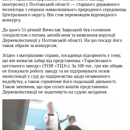
(контролю) у Полтавській області — старшого державного
інспектора з охорони навколишнього природного середовища
Центрального округу. Він став переможцем відповідного
конкурсу.
До цього 51-річний Вячеслав Заярський був головним
спеціалістом з питань запобігання та виявлення корупції
Держекоінспекції у Полтавській області. На цю посаду його
також обрали за конкурсом.
Згідно з матеріалами справи, посадовця підозрюють у тому,
що він вимагав хабар від представника «Тарасівського
цегельного заводу» (ТОВ «ТЦЗ»). За 100 тис. грн він обіцяв
не блокувати роботу заводу та не підтримувати позов
екоінспекції у суді до підприємства щодо незаконного
видобутку, а також сприятиме його подальшій діяльності.
Також запевнив, що при сплаті коштів представники
Держекоінспекції не ходитимуть на судові засідання.