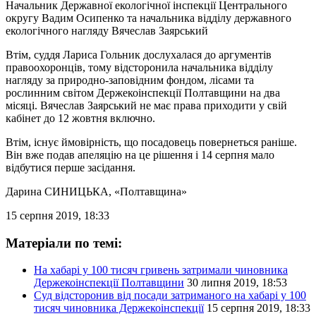
Начальник Державної екологічної інспекції Центрального
округу Вадим Осипенко та начальника відділу державного
екологічного нагляду Вячеслав Заярський
Втім, суддя Лариса Гольник дослухалася до аргументів
правоохоронців, тому відсторонила начальника відділу
нагляду за природно-заповідним фондом, лісами та
рослинним світом Держекоінспекції Полтавщини на два
місяці. Вячеслав Заярський не має права приходити у свій
кабінет до 12 жовтня включно.
Втім, існує ймовірність, що посадовець повернеться раніше.
Він вже подав апеляцію на це рішення і 14 серпня мало
відбутися перше засідання.
Дарина СИНИЦЬКА
, «Полтавщина»
15 серпня 2019, 18:33
Матеріали по темі:
На хабарі у 100 тисяч гривень затримали чиновника
Держекоінспекції Полтавщини
30 липня 2019, 18:53
Суд відсторонив від посади затриманого на хабарі у 100
тисяч чиновника Держекоінспекції
15 серпня 2019, 18:33