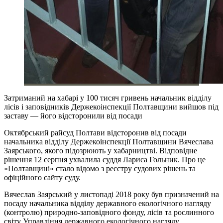
Затриманий на хабарі у 100 тисяч гривень начальник відділу
лісів і заповідників Держекоінспекції Полтавщини вийшов під
заставу — його відсторонили від посади
Октябрський райсуд Полтави відсторонив від посади
начальника відділу Держекоінспекції Полтавщини Вячеслава
Заярського, якого підозрюють у хабарництві. Відповідне
рішення 12 серпня ухвалила суддя Лариса Гольник. Про це
«Полтавщині» стало відомо з реєстру судових рішень та
офіційного сайту суду.
Вячеслав Заярський у листопаді 2018 року був призначений на
посаду начальника відділу державного екологічного нагляду
(контролю) природно-заповідного фонду, лісів та рослинного
світу Управління державного екологічного нагляду