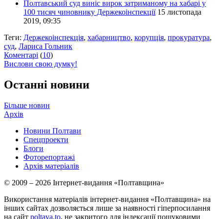
Полтавський суд виніс вирок затриманому на хабарі у
100 тисяч чиновнику Держекоінспекції
15 листопада
2019, 09:35
Теги:
Держекоінспекція
,
хабарництво
,
корупція
,
прокуратура
,
суд
,
Лариса Гольник
Коментарі
(
10
)
Вислови свою думку!
Останні новини
Більше новин
Архів
Новини Полтави
Спецпроекти
Блоги
Фоторепортажі
Архів матеріалів
© 2009 – 2026 Інтернет-видання «Полтавщина»
Використання матеріалів інтернет-видання «Полтавщина» на
інших сайтах дозволяється лише за наявності гіперпосилання
на сайт
poltava.to
, не закритого для індексації пошуковими