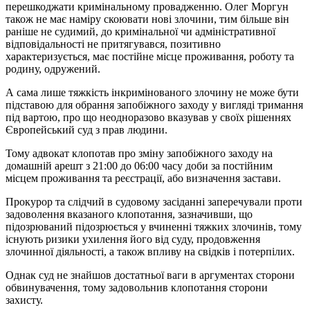
перешкоджати кримінальному провадженню. Олег Моргун
також не має наміру скоювати нові злочини, тим більше він
раніше не судимий, до кримінальної чи адміністративної
відповідальності не притягувався, позитивно
характеризується, має постійне місце проживання, роботу та
родину, одружений.
А сама лише тяжкість інкримінованого злочину не може бути
підставою для обрання запобіжного заходу у вигляді тримання
під вартою, про що неодноразово вказував у своїх рішеннях
Європейський суд з прав людини.
Тому адвокат клопотав про зміну запобіжного заходу на
домашній арешт з 21:00 до 06:00 часу доби за постійним
місцем проживання та реєстрації, або визначення застави.
Прокурор та слідчий в судовому засіданні заперечували проти
задоволення вказаного клопотання, зазначивши, що
підозрюваний підозрюється у вчиненні тяжких злочинів, тому
існують ризики ухилення його від суду, продовження
злочинної діяльності, а також впливу на свідків і потерпілих.
Однак суд не знайшов достатньої ваги в аргументах сторони
обвинувачення, тому задовольнив клопотання сторони
захисту.