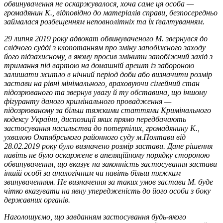
обвинувачення не оскаржувалося, хоча саме ця особа —
громадянин К., відповідно до матеріалів справи, безпосередньо
займалася розбещенням неповнолітніх та їх ґвалтуванням.
29 липня 2019 року адвокат обвинуваченого М. звернувся до
слідчого судді з клопотанням про зміну запобіжного заходу
його підзахисному, в якому просив змінити запобіжний захід з
тримання під вартою на домашній арешт із забороною
залишати житло в нічний період доби або визначити розмір
застави на рівні мінімального, враховуючи сімейний стан
підозрюваного та звернув увагу й ту обставина, що іншому
фігуранту даного кримінального провадження —
підозрюваному за більш тяжкими статтями Кримінального
кодексу України, диспозиції яких прямо передбачають
застосування насильства до потерпілих, громадянину К.,
ухвалою Октябрського районного суду м.Полтави від
28.02.2019 року було визначено розмір застави. Дане рішення
навіть не було оскаржене в апеляційному порядку стороною
обвинувачення, що вказує на законність застосування застави
іншій особі за аналогічним чи навіть більш тяжким
звинуваченням. Не визначення за таких умов застави М. буде
чітко вказувати на явну упередженість до його особи з боку
державних органів.
Наголошуємо, що завданням застосування будь-якого