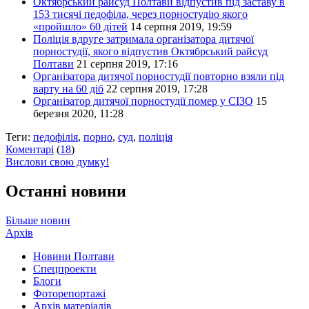
Октябрський райсуд Полтави відпустив під заставу в
153 тисячі педофіла, через порностудію якого
«пройшло» 60 дітей
14 серпня 2019, 19:59
Поліція вдруге затримала організатора дитячої
порностудії, якого відпустив Октябрський райсуд
Полтави
21 серпня 2019, 17:16
Організатора дитячої порностудії повторно взяли під
варту на 60 діб
22 серпня 2019, 17:28
Організатор дитячої порностудії помер у СІЗО
15
березня 2020, 11:28
Теги:
педофілія
,
порно
,
суд
,
поліція
Коментарі
(
18
)
Вислови свою думку!
Останні новини
Більше новин
Архів
Новини Полтави
Спецпроекти
Блоги
Фоторепортажі
Архів матеріалів