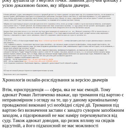
року зрушила це з мертвої точки. Заявник долучив флешку з
усією доказовою базою, яку зібрали двачери.
Хронологія онлайн-розслідування за версією двачерів
Втім, юриспруденція — сфера, яка не має емоцій. Тому
адвокат Роман Литовченко вважає, що тримання під вартою є
неправомірним з огляду на те, що у даному кримінальному
провадженні виконані усі необхідні слідчі дії. Тримання під
вартою без визначення застави є занадто суворим запобіжним
заходом, а підозрюваний не має наміру переховуватися від
суду. Також адвокат доводив, що ризик впливу на свідків
відсутній, а його підзахисний не має можливості