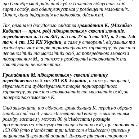
що Октябрський районний суд м.Полтави відпустив з-під
варти особу, яка обвинувачується у розбещенні малолітніх.
Однак, дана інформація не відповідає дійсності.
Так, органами досудового слідства
громадянин К.
(Михайло
Кабатін — прим. ред)
підозрюються у скоєнні злочинів,
передбачених ч. 5 ст. 301, ч. 5 ст. 27 ч. 5 ст. 301, ч. 2 ст. 156
та ч. 4 ст. 152 КК України
, а саме у створенні, візуальних та
аудіовізуальних творів порнографічного характеру, за участю
неповнолітніх та малолітніх осіб, за попередньою змовою з
підозрюваним М., а також у розбещенні неповнолітніх та
зґвалтуванні неповнолітніх.
Громадянин М. підозрюються у скоєнні злочину,
передбаченого ч. 5 ст. 301 КК України
, а саме у створенні,
візуальних та аудіовізуальних творів порнографічного
характеру, за участю неповнолітніх та малолітніх осіб, за
попередньою змовою з К.
Слід зазначити, що відносно громадянина К. первісно обрано
запобіжний захід у вигляді взяття під варту із визначенням
розміру застави у межах 80 (вісімдесяти) розмірів
прожиткового мінімуму для працездатних осіб, що становить
153 680 (сто п’ятдесят три шістсот вісімдесят) гривень у
національній грошовій одиниці. Вказане рішення стороною