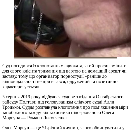
Суд погодився із клопотанням адвоката, який просив змінити
для свого клієнта тримання під вартою на домашній арешт чи
заставу, тому що організатор порностудії «раніше до
відповідальності не притягався, одружений та позитивно
характеризується»
5 серпня 2019 року відбулося судове засідання Октябрського
райсуду Полтави під головуванням слідчого судді Алли
Троцької. Суддя розглянула клопотання про пом’якшення міри
запобіжного заходу від захисника підозрюваного Олега
Моргуна — Романа Литовченка.
Олег Моргун — це 51-річний киянин, якого обвинуватили у