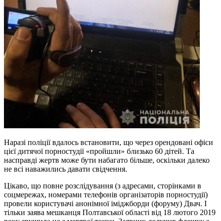
Наразі поліції вдалось встановити, що через орендовані офіси
цієї дитячої порностудії «пройшли» близько 60 дітей. Та
насправді жертв може бути набагато більше, оскільки далеко
не всі наважились давати свідчення.
Цікаво, що повне розслідування (з адресами, сторінками в
соцмережах, номерами телефонів організаторів порностудії)
провели користувачі анонімної іміджборди (форуму) Двач. І
тільки заява мешканця Полтавської області від 18 лютого 2019