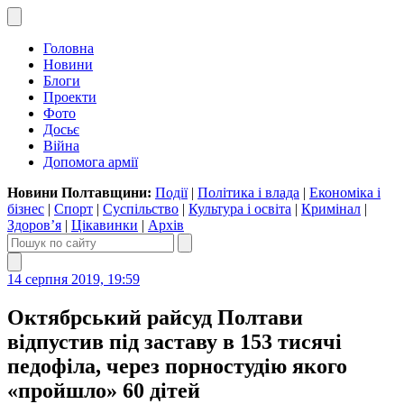
Головна
Новини
Блоги
Проекти
Фото
Досьє
Війна
Допомога армії
Новини Полтавщини:
Події
|
Політика і влада
|
Економіка і
бізнес
|
Спорт
|
Суспільство
|
Культура і освіта
|
Кримінал
|
Здоров’я
|
Цікавинки
|
Архів
14 серпня 2019, 19:59
Октябрський райсуд Полтави
відпустив під заставу в 153 тисячі
педофіла, через порностудію якого
«пройшло» 60 дітей