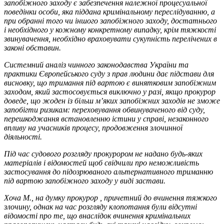
запобіжного заходу є забезпечення належної процесуальної
поведінки особи, яка піддана кримінальному переслідуванню, а
при обранні того чи іншого запобіжного заходу, достатнього
і необхідного у кожному конкретному випадку, крім тяжкості
звинувачення, необхідно враховувати сукупність перелічених в
законі обставин.
Системний аналіз чинного законодавства України та
практики Європейського суду з прав людини дає підстави для
висновку, що тримання під вартою є винятковим запобіжним
заходом, який застосовується виключно у разі, якщо прокурор
доведе, що жоден із більш м’яких запобіжних заходів не зможе
запобігти ризикам: переховування обвинуваченого від суду,
перешкоджання встановленню істини у справі, незаконного
впливу на учасників процесу, продовження злочинної
діяльності.
Під час судового розгляду прокурором не надано будь-яких
матеріалів і відомостей щоб свідчили про неможливість
застосування до підозрюваного альтернативного триманню
під вартою запобіжного заходу у виді застави.
Хоча М., на думку прокурор , причетний до вчинення тяжкого
злочину, однак на час розгляду клопотання були відсутні
відомості про те, що внаслідок вчинення кримінальних