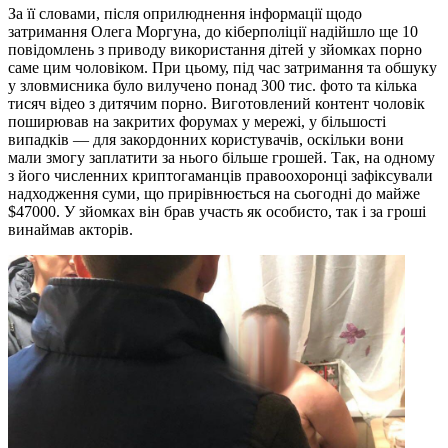
За її словами, після оприлюднення інформації щодо
затримання Олега Моргуна, до кіберполіції надійшло ще 10
повідомлень з приводу використання дітей у зйомках порно
саме цим чоловіком. При цьому, під час затримання та обшуку
у зловмисника було вилучено понад 300 тис. фото та кілька
тисяч відео з дитячим порно. Виготовлений контент чоловік
поширював на закритих форумах у мережі, у більшості
випадків — для закордонних користувачів, оскільки вони
мали змогу заплатити за нього більше грошей. Так, на одному
з його численних криптогаманців правоохоронці зафіксували
надходження суми, що прирівнюється на сьогодні до майже
$47000. У зйомках він брав участь як особисто, так і за гроші
винаймав акторів.