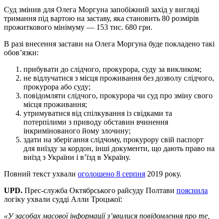
Суд змінив для Олега Моргуна запобіжний захід у вигляді
тримання під вартою на заставу, яка становить 80 розмірів
прожиткового мінімуму — 153 тис. 680 грн.
В разі внесення застави на Олега Моргуна буде покладено такі
обов’язки:
прибувати до слідчого, прокурора, суду за викликом;
не відлучатися з місця проживання без дозволу слідчого,
прокурора або суду;
повідомляти слідчого, прокурора чи суд про зміну свого
місця проживання;
утримуватися від спілкування із свідками та
потерпілими з приводу обставин вчинення
інкримінованого йому злочину;
здати на зберігання слідчому, прокурору свій паспорт
для виїзду за кордон, інші документи, що дають право на
виїзд з України і в’їзд в Україну.
Повний текст ухвали
оголошено 8 серпня
2019 року.
UPD.
Прес-служба Октябрського райсуду Полтави
пояснила
логіку ухвали судді Алли Троцької:
«У засобах масової інформації з’явилися повідомлення про те,