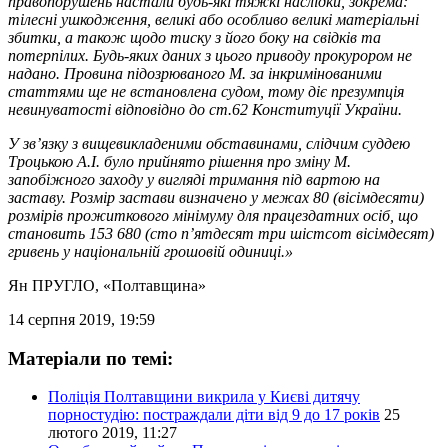
правопорушень настали будь-які тяжкі наслідки, зокрема:
тілесні ушкодження, великі або особливо великі матеріальні
збитки, а також щодо тиску з його боку на свідків та
потерпілих. Будь-яких даних з цього приводу прокурором не
надано. Провина підозрюваного М. за інкримінованими
статтями ще не встановлена судом, тому діє презумпція
невинуватості відповідно до ст.62 Конституції України.
У зв’язку з вищевикладеними обставинами, слідчим суддею
Троцькою А.І. було прийнято рішення про зміну М.
запобіжного заходу у вигляді тримання під вартою на
заставу. Розмір застави визначено у межах 80 (вісімдесяти)
розмірів прожиткового мінімуму для працездатних осіб, що
становить 153 680 (сто п’ятдесят три шістсот вісімдесят)
гривень у національній грошовій одиниці.»
Ян ПРУГЛО
, «Полтавщина»
14 серпня 2019, 19:59
Матеріали по темі:
Поліція Полтавщини викрила у Києві дитячу
порностудію: постраждали діти від 9 до 17 років
25
лютого 2019, 11:27