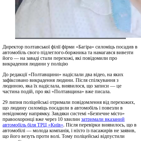
Директор полтавської філії фірми «Багіра» силоміць посадив в
автомобіль свого підлеглого-боржника та намагався вивезти
його — на заваді стали перехожі, які повідомили про
викрадення людини у поліцію
До редакції «Полтавщини» надіслали два відео, на яких
зафіксовано викрадення людини. Після спілкування з
людиною, яка їх надіслала, виявилося, що записи — це
частина подій, про які «Полтавщина» вже писала.
29 липня поліцейські отримали повідомлення від перехожих,
що людину силоміць посадили в автомобіль і повезли в
невідомому напрямку. Завдяки системі «Безпечне місто»
правоохоронці вже через 10 хвилин
затримали вказаний
автомобіль біля ТРЦ «Київ»
. Після перевірки виявилось, що в
автомобілі — молода компанія, і ніхто із пасажирів не заявив,
що його везуть проти волі. Тому поліцейські відпустили