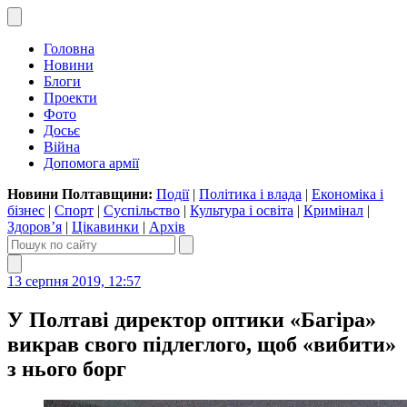
Головна
Новини
Блоги
Проекти
Фото
Досьє
Війна
Допомога армії
Новини Полтавщини:
Події
|
Політика і влада
|
Економіка і
бізнес
|
Спорт
|
Суспільство
|
Культура і освіта
|
Кримінал
|
Здоров’я
|
Цікавинки
|
Архів
13 серпня 2019, 12:57
У Полтаві директор оптики «Багіра»
викрав свого підлеглого, щоб «вибити»
з нього борг