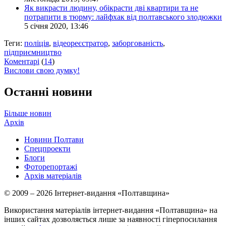
Як викрасти людину, обікрасти дві квартири та не
потрапити в тюрму: лайфхак від полтавського злодюжки
5 січня 2020, 13:46
Теги:
поліція
,
відеореєстратор
,
заборгованість
,
підприємництво
Коментарі
(
14
)
Вислови свою думку!
Останні новини
Більше новин
Архів
Новини Полтави
Спецпроекти
Блоги
Фоторепортажі
Архів матеріалів
© 2009 – 2026 Інтернет-видання «Полтавщина»
Використання матеріалів інтернет-видання «Полтавщина» на
інших сайтах дозволяється лише за наявності гіперпосилання