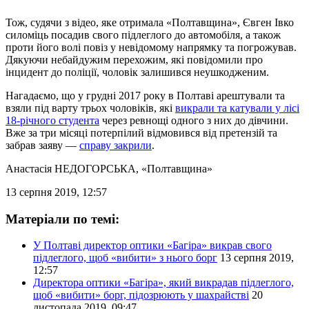
Тож, судячи з відео, яке отримала «Полтавщина», Євген Івко
силоміць посадив свого підлеглого до автомобіля, а також
проти його волі повіз у невідомому напрямку та погрожував.
Дякуючи небайдужим перехожим, які повідомили про
інцидент до поліції, чоловік залишився неушкодженим.
Нагадаємо, що у грудні 2017 року в Полтаві арештували та
взяли під варту трьох чоловіків, які
викрали та катували у лісі
18-річного студента
через ревнощі одного з них до дівчини.
Вже за три місяці потерпілий відмовився від претензій та
забрав заяву —
справу закрили
.
Анастасія НЕДОГОРСЬКА
, «Полтавщина»
13 серпня 2019, 12:57
Матеріали по темі:
У Полтаві директор оптики «Багіра» викрав свого
підлеглого, щоб «вибити» з нього борг
13 серпня 2019,
12:57
Директора оптики «Багіра», який викрадав підлеглого,
щоб «вибити» борг, підозрюють у шахрайстві
20
листопада 2019, 09:47