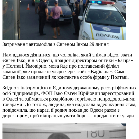
Затримання автомобіля з Євгеном Івком 29 липня
Нам вдалося дізнатися, що чоловіка, який знімав відео, звати
Євген Івко, він з Одеси, працює директором оптики «Багіра»
у Полтаві. Ймовірно, мова йде про полтавський філіал
компанії, яке продає окуляри через сайт «Bagira.ua». Саме
Євген Івко зазначений як контактна особа фірми у Полтаві.
Згідно з інформацією в Єдиному державному реєстрі фізичних
осіб-підприємців, ФОП Івко Євген Юрійович зареєстрований
в Одесі та займається роздрібною торгівлею непродовольчими
товарами. До того ж, людина, яка надіслала відео журналістам,
повідомила, що наразі її родич поїхав до Одеси разом з
директором, щоб відпрацьовувати борг — продавати окуляри.