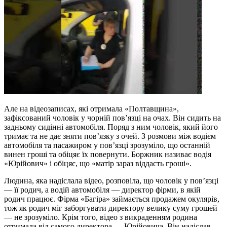
Але на відеозаписах, які отримала «Полтавщина»,
зафіксований чоловік у чорній пов’язці на очах. Він сидить на
задньому сидінні автомобіля. Поряд з ним чоловік, який його
тримає та не дає зняти пов’язку з очей. З розмови між водієм
автомобіля та пасажиром у пов’язці зрозуміло, що останній
винен гроші та обіцяє їх повернути. Боржник називає водія
«Юрійович» і обіцяє, що «матір зараз віддасть гроші».
Людина, яка надіслала відео, розповіла, що чоловік у пов’язці
— її родич, а водій автомобіля — директор фірми, в якій
родич працює. Фірма «Багіра» займається продажем окулярів,
тож як родич міг заборгувати директору велику суму грошей
— не зрозуміло. Крім того, відео з викраденням родина
отримала від самого директора — Юрійовича. Він надіслав