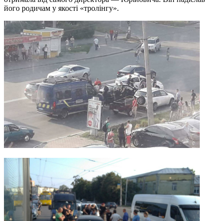
його родичам у якості «тролінгу».