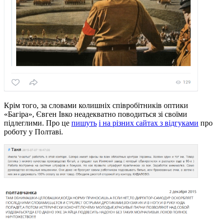
Крім того, за словами колишніх співробітників оптики
«Багіра», Євген Івко неадекватно поводиться зі своїми
підлеглими. Про це
пишуть
і на різних сайтах з відгуками
про
роботу у Полтаві.