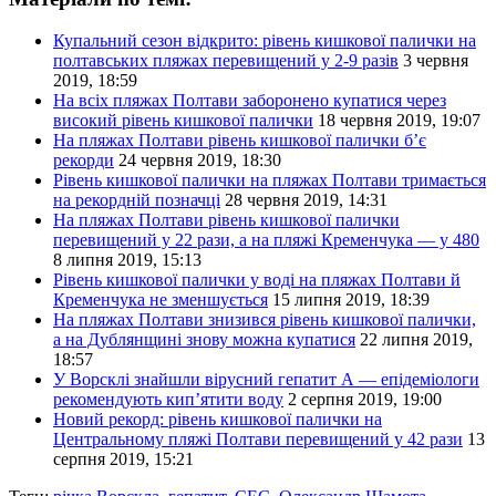
Купальний сезон відкрито: рівень кишкової палички на
полтавських пляжах перевищений у 2-9 разів
3 червня
2019, 18:59
На всіх пляжах Полтави заборонено купатися через
високий рівень кишкової палички
18 червня 2019, 19:07
На пляжах Полтави рівень кишкової палички б’є
рекорди
24 червня 2019, 18:30
Рівень кишкової палички на пляжах Полтави тримається
на рекордній позначці
28 червня 2019, 14:31
На пляжах Полтави рівень кишкової палички
перевищений у 22 рази, а на пляжі Кременчука — у 480
8 липня 2019, 15:13
Рівень кишкової палички у воді на пляжах Полтави й
Кременчука не зменшується
15 липня 2019, 18:39
На пляжах Полтави знизився рівень кишкової палички,
а на Дублянщині знову можна купатися
22 липня 2019,
18:57
У Ворсклі знайшли вірусний гепатит А — епідеміологи
рекомендують кип’ятити воду
2 серпня 2019, 19:00
Новий рекорд: рівень кишкової палички на
Центральному пляжі Полтави перевищений у 42 рази
13
серпня 2019, 15:21