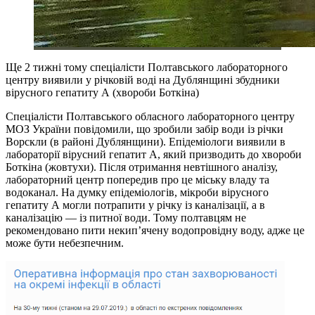
Ще 2 тижні тому спеціалісти Полтавського лабораторного
центру виявили у річковій воді на Дублянщині збудники
вірусного гепатиту А (хвороби Боткіна)
Спеціалісти Полтавського обласного лабораторного центру
МОЗ України повідомили, що зробили забір води із річки
Ворскли (в районі Дублянщини). Епідеміологи виявили в
лабораторії вірусний гепатит А, який призводить до хвороби
Боткіна (жовтухи). Після отримання невтішного аналізу,
лабораторний центр попередив про це міську владу та
водоканал. На думку епідеміологів, мікроби вірусного
гепатиту А могли потрапити у річку із каналізації, а в
каналізацію — із питної води. Тому полтавцям не
рекомендовано пити некип’ячену водопровідну воду, адже це
може бути небезпечним.