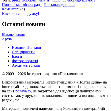
Теги:
річка Ворскла
,
гепатит
,
СЕС
,
Олександр Шамота
,
Полтавська міська рада
,
Полтававодоканал
Коментарі
(
4
)
Вислови свою думку!
Останні новини
Більше новин
Архів
Новини Полтави
Спецпроекти
Блоги
Фоторепортажі
Архів матеріалів
© 2009 – 2026 Інтернет-видання «Полтавщина»
Використання матеріалів інтернет-видання «Полтавщина» на
інших сайтах дозволяється лише за наявності гіперпосилання
на сайт
poltava.to
, не закритого для індексації пошуковими
системами; у друкованих виданнях — лише за погодженням з
редакцією.
Матеріали, позначені написом
, опубліковані на комерційній