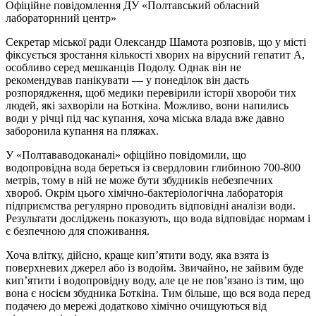
Офіційне повідомлення ДУ «Полтавський обласний
лабораторнний центр»
Секретар міської ради Олександр Шамота розповів, що у місті
фіксується зростання кількості хворих на вірусний гепатит А,
особливо серед мешканців Подолу. Однак він не
рекомендував панікувати — у понеділок він дасть
розпорядження, щоб медики перевірили історії хвороби тих
людей, які захворіли на Боткіна. Можливо, вони напились
води у річці під час купання, хоча міська влада вже давно
заборонила купання на пляжах.
У «Полтававодоканалі» офіційно повідомили, що
водопровідна вода береться із свердловин глибиною 700-800
метрів, тому в ній не може бути збудників небезпечних
хвороб. Окрім цього хімічно-бактеріологічна лабораторія
підприємства регулярно проводить відповідні аналізи води.
Результати досліджень показують, що вода відповідає нормам і
є безпечною для споживання.
Хоча влітку, дійсно, краще кип’ятити воду, яка взята із
поверхневих джерел або із водойм. Звичайно, не зайвим буде
кип’ятити і водопровідну воду, але це не пов’язано із тим, що
вона є носієм збудника Боткіна. Тим більше, що вся вода перед
подачею до мережі додатково хімічно очищуються від