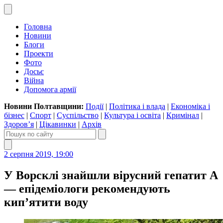
Головна
Новини
Блоги
Проекти
Фото
Досьє
Війна
Допомога армії
Новини Полтавщини:
Події
|
Політика і влада
|
Економіка і
бізнес
|
Спорт
|
Суспільство
|
Культура і освіта
|
Кримінал
|
Здоров’я
|
Цікавинки
|
Архів
2 серпня 2019, 19:00
У Ворсклі знайшли вірусний гепатит А
— епідеміологи рекомендують
кип’ятити воду