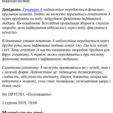
мікроорганізмів.
Довідково.
Гепатит А
найчастіше передається фекально-
оральним шляхом. Тобто ви можете заразитись гепатитом А
через продукти чи воду, забруднені фекаліями інфікованої
людини. Як повідомляє Всесвітня організація здоров'я, спалахи
хвороби, коли інфікування відбувалось через воду, фіксуються
нечасто.
В домашніх умовах гепатит А найчастіше передається через
брудні руки, коли інфікована людина готує їжу для всіх членів
сім'ї. Тому гепатит А часто називають хворобою брудних рук.
Вірус гепатиту А також може передаватись при тісному
фізичному контакті з інфікованою людиною.
Симптоми гепатиту А можуть проявлятись як у легкій, так і
у важкій формі. Найчастіше це: підвищена температура,
слабкість, відсутність апетиту, діарея, блювота, неприємні
відчуття в животі, сеча стає темнішою, пожовтіння шкіри і
білків очей.
Ян ПРУГЛО
, «Полтавщина»
2 серпня 2019, 19:00
Матеріали по темі: