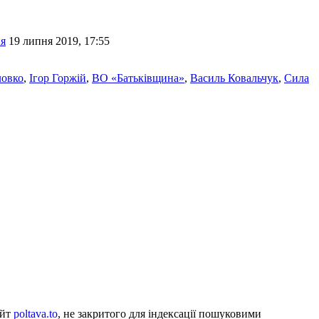
ня
19 липня 2019, 17:55
ловко
,
Ігор Горжій
,
ВО «Батьківщина»
,
Василь Ковальчук
,
Сила
айт
poltava.to
, не закритого для індексації пошуковими