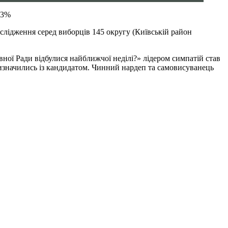
,3%
слідження серед виборців 145 округу (Київській район
ної Ради відбулися найближчої неділі?» лідером симпатій став
 визначились із кандидатом. Чинний нардеп та самовисуванець