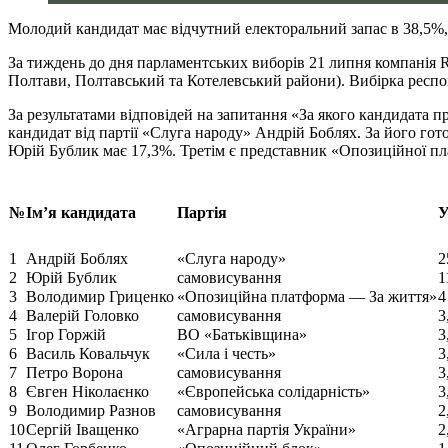
Молодий кандидат має відчутний електоральний запас в 38,5%,
За тиждень до дня парламентських виборів 21 липня компанія 
Полтави, Полтавський та Котелевський райони). Вибірка респ
За результатами відповідей на запитання «За якого кандидата 
кандидат від партії «Слуга народу» Андрій Боблях. За його гот
Юрій Бублик має 17,3%. Третім є представник «Опозиційної 
№
Ім’я кандидата
Партія
У
1
Андрій Боблях
«Слуга народу»
2
2
Юрій Бублик
самовисування
1
3
Володимир Гриценко
«Опозиційна платформа — За життя»
4
4
Валерій Головко
самовисування
3
5
Ігор Горжій
ВО «Батьківщина»
3
6
Василь Ковальчук
«Сила і честь»
3
7
Петро Ворона
самовисування
3
8
Євген Ніколаєнко
«Європейська солідарність»
3
9
Володимир Разнов
самовисування
2
10
Сергій Іващенко
«Аграрна партія України»
2