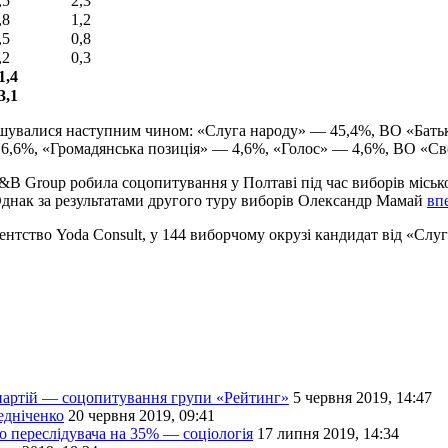
,5
2,3
,8
1,2
,5
0,8
,2
0,3
1,4
3,1
ашувалися наступним чином: «Слуга народу» — 45,4%, ВО «Бать
 6,6%, «Громадянська позиція» — 4,6%, «Голос» — 4,6%, ВО «С
&B Group робила соцопитування у Полтаві під час виборів міськ
днак за результатами другого туру виборів Олександр Мамай
вп
гентство Yoda Consult, у 144 виборчому окрузі кандидат від «Сл
 партій — соцопитування групи «Рейтинг»
5 червня 2019, 14:47
едніченко
20 червня 2019, 09:41
о переслідувача на 35% — соціологія
17 липня 2019, 14:34