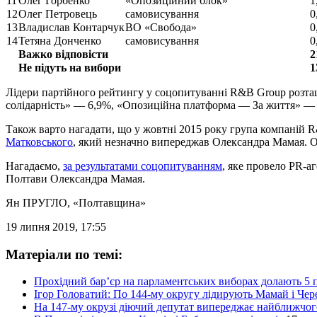
11
Олег Горбенко
«Опозиційний блок»
1
12
Олег Петровець
самовисування
0
13
Владислав Контарчук
ВО «Свобода»
0
14
Тетяна Донченко
самовисування
0
Важко відповісти
2
Не підуть на вибори
1
Лідери партійного рейтингу у соцопитуванні R&B Group розт
солідарність» — 6,9%, «Опозиційна платформа — За життя» —
Також варто нагадати, що у жовтні 2015 року група компаній R
Матковського
, який незначно випереджав Олександра Мамая. О
Нагадаємо,
за результатами соцопитуванням
, яке провело PR-а
Полтави Олександра Мамая.
Ян ПРУГЛО
, «Полтавщина»
19 липня 2019, 17:55
Матеріали по темі:
Прохідний бар’єр на парламентських виборах долають 5
Ігор Головатий: По 144-му округу лідирують Мамай і Чер
На 147-му окрузі діючий депутат випереджає найближчог