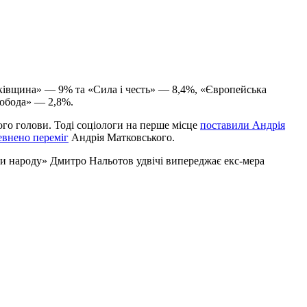
ківщина» — 9% та «Сила і честь» — 8,4%, «Європейська
вобода» — 2,8%.
ого голови. Тоді соціологи на перше місце
поставили Андрія
евнено переміг
Андрія Матковського.
уги народу» Дмитро Нальотов удвічі випереджає екс-мера