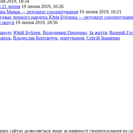
ня 2019, 18:34
і 21 липня
19 липня 2019, 10:26
дра Мамая — результат соцопитування
19 липня 2019, 16:21
реджає чинного нардепа Юрія Бублика — результат соцопитуван
 окрузі
19 липня 2019, 18:56
ароду
,
Юрій Бублик
,
Володимир Гриценко
,
За життя
,
Валерій Го
овець
,
Владислав Контарчук
,
опитування
,
Сергій Іващенко
ших сайтах дозволяється лише за наявності гіперпосилання на с