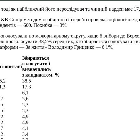
 тоді як найближчий його переслідувач та чинний нардеп має 17
R&B Group методом особистого інтерв’ю провела соціологічне до
ондентів — 600. Похибка — 3%.
проголосували по мажоритарному округу, якщо б вибори до Верхов
ові проголосувати 38,5% серед тих, хто збирається голосувати і
платформи — За життя» Володимир Гриценко — 6,1%.
Збираються
голосувати і
сі опитані
визначились
з кандидатом, %
5,2
38,5
1,3
17,3
6,1
,7
5,6
,5
5,3
,5
5,3
,2
4,9
,2
4,9
,7
4,1
,2
3,4