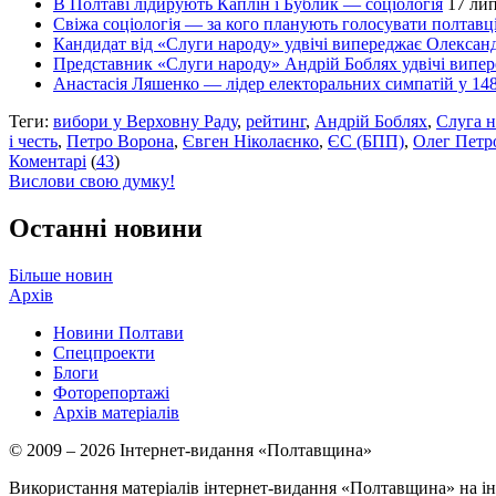
В Полтаві лідирують Каплін і Бублик — соціологія
17 лип
Свіжа соціологія — за кого планують голосувати полтавц
Кандидат від «Слуги народу» удвічі випереджає Олексан
Представник «Слуги народу» Андрій Боблях удвічі випе
Анастасія Ляшенко — лідер електоральних симпатій у 148
Теги:
вибори у Верховну Раду
,
рейтинг
,
Андрій Боблях
,
Слуга н
і честь
,
Петро Ворона
,
Євген Ніколаєнко
,
ЄС (БПП)
,
Олег Петр
Коментарі
(
43
)
Вислови свою думку!
Останні новини
Більше новин
Архів
Новини Полтави
Спецпроекти
Блоги
Фоторепортажі
Архів матеріалів
© 2009 – 2026 Інтернет-видання «Полтавщина»
Використання матеріалів інтернет-видання «Полтавщина» на ін