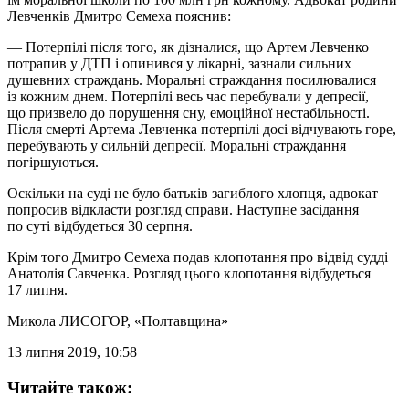
Левченків Дмитро Семеха пояснив:
— Потерпілі після того, як дізналися, що Артем Левченко
потрапив у ДТП і опинився у лікарні, зазнали сильних
душевних страждань. Моральні страждання посилювалися
із кожним днем. Потерпілі весь час перебували у депресії,
що призвело до порушення сну, емоційної нестабільності.
Після смерті Артема Левченка потерпілі досі відчувають горе,
перебувають у сильній депресії. Моральні страждання
погіршуються.
Оскільки на суді не було батьків загиблого хлопця, адвокат
попросив відкласти розгляд справи. Наступне засідання
по суті відбудеться 30 серпня.
Крім того Дмитро Семеха подав клопотання про відвід судді
Анатолія Савченка. Розгляд цього клопотання відбудеться
17 липня.
Микола ЛИСОГОР
, «Полтавщина»
13 липня 2019, 10:58
Читайте також: