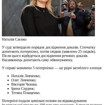
Наталія Саєнко
У суді затвердили порядок дослідження доказів. Спочатку
допитають потерпілих, потім свідків (заявлено 25 свідків).
Після цього відбудеться дослідження речових доказів.
Насамкінець допитають саму обвинувачену.
У справі зазначено 5 потерпілих — це рідні загиблого хлопця:
Наталія Левченко;
Олег Левченко;
Вікторія Чазова;
Ірина Сердюк;
Тетяна Плащенко.
Потерпілі подали цивільні позови на відшкодування
їм моральної школи по 100 млн грн кожному. Адвокат родини