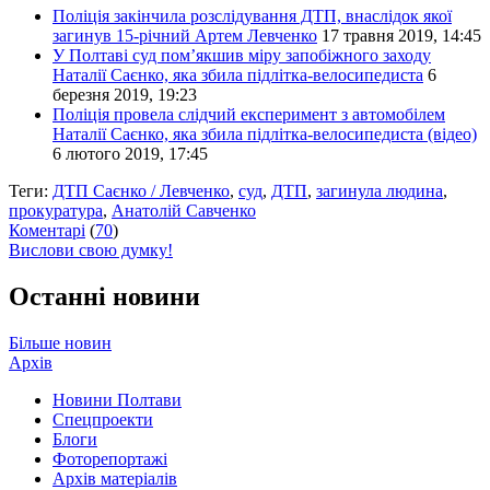
Поліція закінчила розслідування ДТП, внаслідок якої
загинув 15-річний Артем Левченко
17 травня 2019, 14:45
У Полтаві суд пом’якшив міру запобіжного заходу
Наталії Саєнко, яка збила підлітка-велосипедиста
6
березня 2019, 19:23
Поліція провела слідчий експеримент з автомобілем
Наталії Саєнко, яка збила підлітка-велосипедиста (відео)
6 лютого 2019, 17:45
Теги:
ДТП Саєнко / Левченко
,
суд
,
ДТП
,
загинула людина
,
прокуратура
,
Анатолій Савченко
Коментарі
(
70
)
Вислови свою думку!
Останні новини
Більше новин
Архів
Новини Полтави
Спецпроекти
Блоги
Фоторепортажі
Архів матеріалів