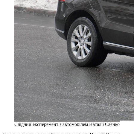
Слідчий експеремент з автомобілем Наталії Саєнко