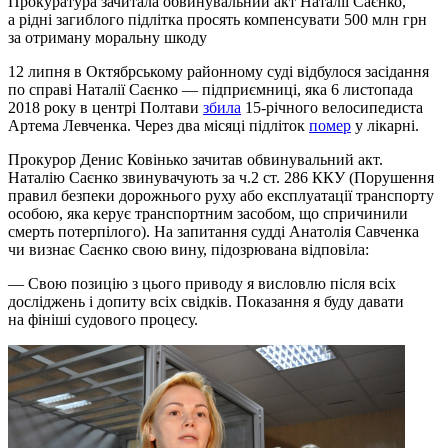
Прокуратура зачитала обвинувальний акт Наталії Саєнко,
а рідні загиблого підлітка просять компенсувати 500 млн грн
за отриману моральну шкоду
12 липня в Октябрському районному суді відбулося засідання
по справі Наталії Саєнко — підприємниці, яка 6 листопада
2018 року в центрі Полтави
збила
15-річного велосипедиста
Артема Левченка. Через два місяці підліток
помер
у лікарні.
Прокурор Денис Ковінько зачитав обвинувальний акт.
Наталію Саєнко звинувачують за ч.2 ст. 286 ККУ (Порушення
правил безпеки дорожнього руху або експлуатації транспорту
особою, яка керує транспортним засобом, що спричинили
смерть потерпілого). На запитання судді Анатолія Савченка
чи визнає Саєнко свою вину, підозрювана відповіла:
— Свою позицію з цього приводу я висловлю після всіх
досліджень і допиту всіх свідків. Показання я буду давати
на фініші судового процесу.