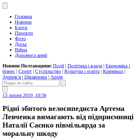
Головна
Новини
Блоги
Проекти
Фото
Досьє
Війна
Допомога армії
Новини Полтавщини:
Події
|
Політика і влада
|
Економіка і
бізнес
|
Спорт
|
Суспільство
|
Культура і освіта
|
Кримінал
|
Здоров’я
|
Цікавинки
|
Архів
13 липня 2019, 10:58
Рідні збитого велосипедиста Артема
Левченка вимагають від підприємниці
Наталії Саєнко півмільярда за
моральну шкоду