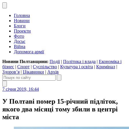
Головна
Новини
Блоги
Проекти
Фото
Досьє
Війна
Допомога армії
Новини Полтавщини:
Події
|
Політика і влада
|
Економіка і
бізнес
|
Спорт
|
Суспільство
|
Культура і освіта
|
Кримінал
|
Здоров’я
|
Цікавинки
|
Архів
7 січня 2019, 16:44
У Полтаві помер 15-річний підліток,
якого два місяці тому збили в центрі
міста