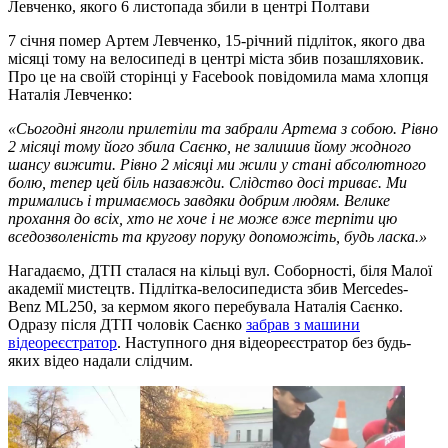
Левченко, якого 6 листопада збили в центрі Полтави
7 січня помер Артем Левченко, 15-річний підліток, якого два
місяці тому на велосипеді в центрі міста збив позашляховик.
Про це на своїй сторінці у Facebook повідомила мама хлопця
Наталія Левченко:
«Сьогодні янголи прилетіли та забрали Артема з собою. Рівно
2 місяці тому його збила Саєнко, не залишив йому жодного
шансу вижити. Рівно 2 місяці ми жили у стані абсолютного
болю, тепер цей біль назавжди. Слідство досі триває. Ми
тримались і тримаємось завдяки добрим людям. Велике
прохання до всіх, хто не хоче і не може вже терпіти цю
вседозволеність та кругову поруку допоможіть, будь ласка.»
Нагадаємо, ДТП сталася на кільці вул. Соборності, біля Малої
академії мистецтв. Підлітка-велосипедиста збив Mercedes-
Benz ML250, за кермом якого перебувала Наталія Саєнко.
Одразу після ДТП чоловік Саєнко
забрав з машини
відеореєстратор
. Наступного дня відеореєстратор без будь-
яких відео надали слідчим.