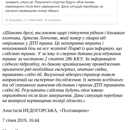
«Шановні друзі, висловлюю щирі співчуття рідним і близьким
хлопчика, Артема Левченко, який помер у лікарні від
отриманих у ДТП травм. Це непоправна втрата і
невгамовний біль на все життя! Поряд із цим інформую, що
слідство триває. У зв`язку із смертю дитини розслідування
триває за частиною 2 статті 286 ККУ. За інформацією
слідчого підрозділу, по даному кримінальному провадженню
призначені ряд необхідних експертиз, опитані свідки,
тривають слідчі дії. Вилучений відеореєстратор також
направлений на експертне дослідження. Із метою всебічного
та об`єктивного вивчення обставин і причин ДТП тривають
слідчі дії. Результати слідства будуть обов`язково
оприлюднені після його завершення. Дана ситуація перебуває
на контролі керівництва поліції області.»
Анастасія НЕДОГОРСЬКА
, «Полтавщина»
7 січня 2019, 16:44