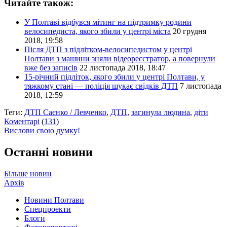
Читайте також:
У Полтаві відбувся мітинг на підтримку родини
велосипедиста, якого збили у центрі міста
20 грудня
2018, 19:58
Після ДТП з підлітком-велосипедистом у центрі
Полтави з машини зняли відеореєстратор, а повернули
вже без записів
22 листопада 2018, 18:47
15-річний підліток, якого збили у центрі Полтави, у
тяжкому стані — поліція шукає свідків ДТП
7 листопада
2018, 12:59
Теги:
ДТП Саєнко / Левченко
,
ДТП
,
загинула людина
,
діти
Коментарі
(
131
)
Вислови свою думку!
Останні новини
Більше новин
Архів
Новини Полтави
Спецпроекти
Блоги