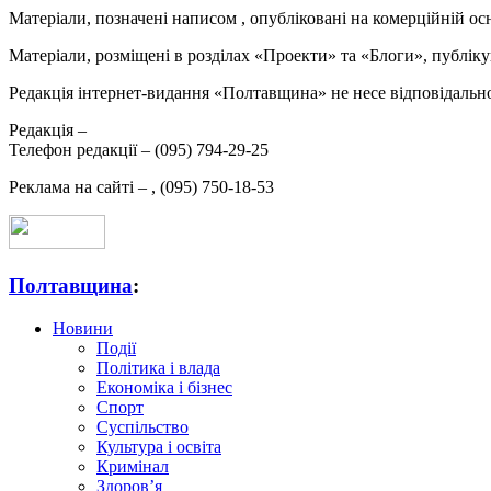
Матеріали, позначені написом
, опубліковані на комерційній ос
Матеріали, розміщені в розділах «Проекти» та «Блоги», публікую
Редакція інтернет-видання «Полтавщина» не несе відповідальнос
Редакція –
Телефон редакції –
(095) 794-29-25
Реклама на сайті –
,
(095) 750-18-53
Полтавщина
:
Новини
Події
Політика і влада
Економіка і бізнес
Спорт
Суспільство
Культура і освіта
Кримінал
Здоров’я