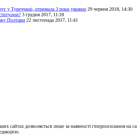
луг у Туреччині, отримала 3 роки умовно
29 червня 2018, 14:30
ституции?
3 грудня 2017, 11:18
анку Полтави
22 листопада 2017, 11:41
ших сайтах дозволяється лише за наявності гіперпосилання на с
едакцією.