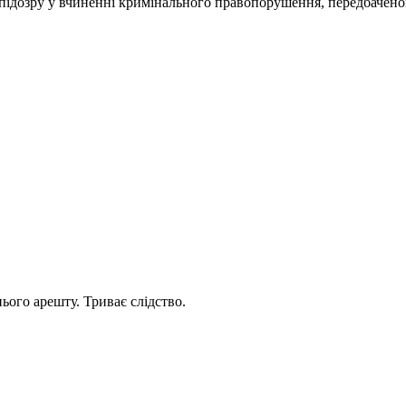
підозру у вчиненні кримінального правопорушення, передбачено
ього арешту. Триває слідство.