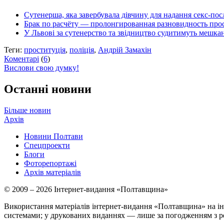
Сутенерша, яка завербувала дівчину для надання секс-пос
Брак по расчёту — пролонгированная разновидность про
У Львові за сутенерство та звідництво судитимуть мешк
Теги:
проституція
,
поліція
,
Андрій Замахін
Коментарі
(
6
)
Вислови свою думку!
Останні новини
Більше новин
Архів
Новини Полтави
Спецпроекти
Блоги
Фоторепортажі
Архів матеріалів
© 2009 – 2026 Інтернет-видання «Полтавщина»
Використання матеріалів інтернет-видання «Полтавщина» на ін
системами; у друкованих виданнях — лише за погодженням з р