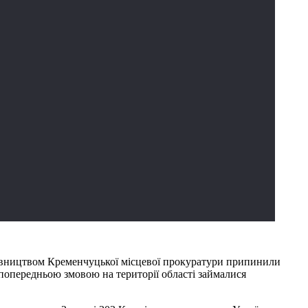
ерівництвом Кременчуцької місцевої прокуратури припинили
а попередньою змовою на території області займалися