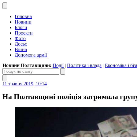
Головна
Новини
Блоги
Проекти
Фото
Досьє
Війна
Допомога армії
Новини Полтавщини:
Події
|
Політика і влада
|
Економіка і біз
11 травня 2019, 10:14
На Полтавщині поліція затримала групу