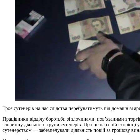
Троє сутенерів на час слідства перебуватимуть під домашнім а
Працівники відділу боротьби зі злочинами, пов’язаними з тор
злочинну діяльність групи сутенерів. Про це на своїй сторінці 
сутенерством — забезпечували діяльність повій за грошову вин