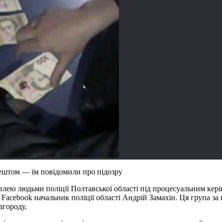
рештом — їм повідомили про підозру
гівлею людьми поліції Полтавської області під процесуальним к
у Facebook начальник поліції області Андрій Замахін. Ця група з
агороду.