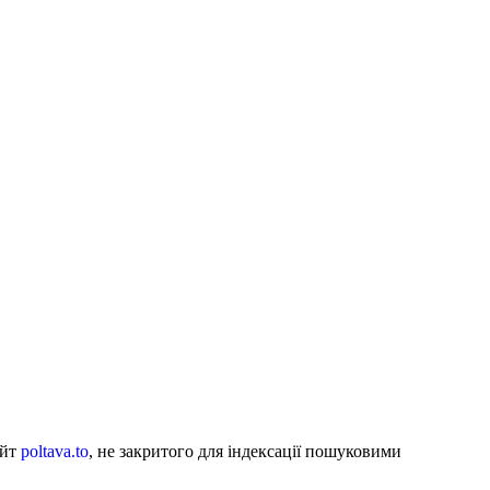
айт
poltava.to
, не закритого для індексації пошуковими