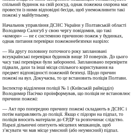
спільний будинок на свій розсуд, однак пожежна охорона має
провести із ними відповідні бесіди, щоб унеможливити такі
пожежі у майбутньому.
Начальник управління ДСНС України у Полтавській області
Володимир Салогуб у свою чергу повідомив, що такі
«комори» — не є системною причиною пожеж у будинках,
однак питання перевірки пожежонебезпеки назріло:
— На другу половину поточного року заплановані
всеукраїнські перевірки будинків вище 10 поверхів. До цього
часу такі перевірки були заборонені. Заплановано перевірити
підвали, дахи та інші місця спільного користування на
предмет відповідності пожежній безпеці. Щодо причин
пожежі на вул. Докучаєва, то це встановить поліція Полтави.
Інспектор відділення поліції № 1 (Київській райвідділ)
Володимир Пасічко проінформував, що поліція не встановлює
причини пожежі:
— Акт про попередню причину пожежі складають в ДСНС і
потім направляють до поліції. Якщо є підозри на підпал, то
поліція вносить матеріали до ЄРДР та розпочинає слідство.
Наразі дільничні опитують місцевих мешканців, щоб
з’ясувати чи мав місце умисний (або неумисний) підпал.