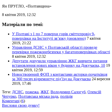
Ян ПРУГЛО
, «Полтавщина»
8 квітня 2019, 12:32
Матеріали по темі:
У Полтаві з 1 по 7 поверхи горів сміттєпровід 9-
поверхівки на Інституті зв’язку (оновлено)
7 квітня
2019, 21:22
Управління ДСНС у Полтавській області проведе
перевірки пожежонебезпеки у багатоповерхівках області
8 квітня 2019, 12:32
Депутати доручили управлінню ЖКГ вивчити питання
встановлення нових вікон у будинку на Докучаєва, 10
19
квітня 2019, 12:59
Новостворений ФОП з контактами акторки-початківця
за 360 тисяч відремонтує під’їзд на Докучаєва
24 вересня
2019, 17:46
Теги:
ДСНС
,
пожежа
,
ЖКГ
,
Володимир Салогуб
,
Олексій
Чепурко
,
Полтавська міська рада
,
поліція
Коментарі
(
6
)
Вислови свою думку!