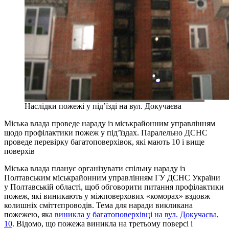
Наслідки пожежі у під’їзді на вул. Докучаєва
Міська влада проведе нараду із міськрайонним управлінням
щодо профілактики пожеж у під’їздах. Паралельно ДСНС
проведе перевірку багатоповерхівок, які мають 10 і вище
поверхів
Міська влада планує організувати спільну нараду із
Полтавським міськрайонним управлінням ГУ ДСНС України
у Полтавській області, щоб обговорити питання профілактики
пожеж, які виникають у міжповерхових «коморах» вздовж
колишніх сміттєпроводів. Тема для наради викликана
пожежею, яка
виникла у багатоповерхівці на вул. Докучаєва,
10
. Відомо, що пожежа виникла на третьому поверсі і