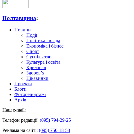
Полтавщина
:
Новини
Події
Політика і влада
Економіка і бізнес
Спорт
Суспільство
Культура і освіта
Кримінал
Здоров’я
Цікавинки
Проекти
Блоги
Фоторепортажі
Архів
Наш e-mail:
Телефон редакції:
(095) 794-29-25
Реклама на сайті:
(095) 750-18-53