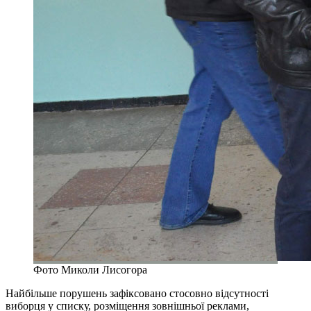
Фото Миколи Лисогора
Найбільше порушень зафіксовано стосовно відсутності
виборця у списку, розміщення зовнішньої реклами,