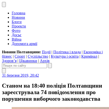
Головна
Новини
Блоги
Проекти
Фото
Досьє
Війна
Допомога армії
Новини Полтавщини:
Події
|
Політика і влада
|
Економіка і
бізнес
|
Спорт
|
Суспільство
|
Культура і освіта
|
Кримінал
|
Здоров’я
|
Цікавинки
|
Архів
31 березня 2019, 20:42
Станом на 18:40 поліція Полтавщини
зареєструвала 74 повідомлення про
порушення виборчого законодавства