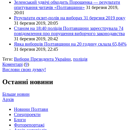
Зеленський удвічі обходить Порошенка — результати
опитування читачів «Полтавщини»
31 березня 2019,
20:01
Результати екзит-полів на виборах 31 березня 2019 року
31 березня 2019, 20:05
Станом на 18:40 поліція Полтавщини зареєструвала 74
повідомлення про порушення виборчого законодавства
31 березня 2019, 20:42
Явка виборців Полтавщини на 20 годину склала 65,84%
31 березня 2019, 22:45
Теги:
Вибори Президента України
,
поліція
Коментарі
(
9
)
Вислови свою думку!
Останні новини
Більше новин
Архів
Новини Полтави
Спецпроекти
Блоги
Фоторепортажі