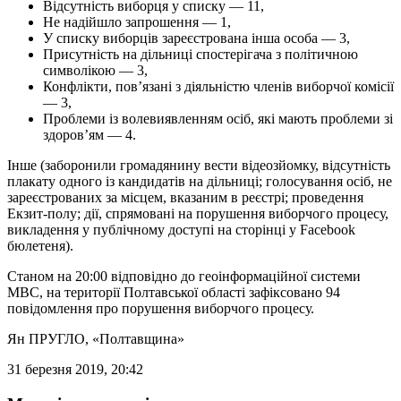
Відсутність виборця у списку — 11,
Не надійшло запрошення — 1,
У списку виборців зареєстрована інша особа — 3,
Присутність на дільниці спостерігача з політичною
символікою — 3,
Конфлікти, пов’язані з діяльністю членів виборчої комісії
— 3,
Проблеми із волевиявленням осіб, які мають проблеми зі
здоров’ям — 4.
Інше (заборонили громадянину вести відеозйомку, відсутність
плакату одного із кандидатів на дільниці; голосування осіб, не
зареєстрованих за місцем, вказаним в реєстрі; проведення
Екзит-полу; дії, спрямовані на порушення виборчого процесу,
викладення у публічному доступі на сторінці у Facebook
бюлетеня).
Станом на 20:00 відповідно до геоінформаційної системи
МВС, на території Полтавської області зафіксовано 94
повідомлення про порушення виборчого процесу.
Ян ПРУГЛО
, «Полтавщина»
31 березня 2019, 20:42