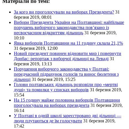
Матеріали по темі:
За кого ви проголосували на виборах Президента?
31
березня 2019, 08:01
Вибори Президента України на Полтавщині: найбільше
порушень виборчого законодавства пов’язано із
несвоєчасним відкриттям дільниць
31 березня 2019,
10:10
Явка виборців Полтавщини на 11 годину склала 21,1%
31 березня 2019, 12:00
Новий президент повинен відновити мир і повернути
Донбас: репортаж з виборчої дільниці на Леваді
31
березня 2019, 13:13
Порушення виборчого законодавства у Полтаві:
передчасний підрахунок голосів та винос бюлетеня з
дільниці
31 березня 2019, 15:25
Голови полтавських дільниць розповіли про «мертві
душі» та помилки у списках виборців
31 березня 2019,
15:54
На 15 годину майже половина виборців Полтавщини
проголосувала на виборах президента
31 березня 2019,
16:14
У Полтаві в одній школі зареєстровано дві дільниці —
люди плутаються де їм голосувати
31 березня 2019,
17:42