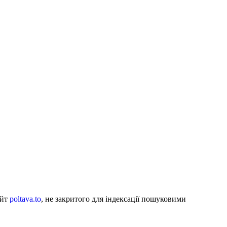
айт
poltava.to
, не закритого для індексації пошуковими