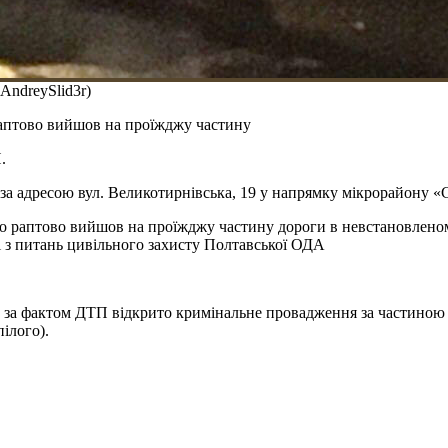
AndreySlid3r)
раптово вийшов на проїжджу частину
.
 за адресою вул. Великотирнівська, 19 у напрямку мікрорайону «
що раптово вийшов на проїжджу частину дороги в невстановленом
ні з питань цивільного захисту Полтавської ОДА
сті, за фактом ДТП відкрито кримінальне провадження за частино
ілого).