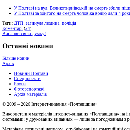
У Полтаві на вул. Великотирнівській на смерть збили піш
У Полтаві за збитого на смерть чоловіка водію дали 4 ро
Теги:
ДТП
,
загинула людина
,
поліція
Коментарі
(
24
)
Вислови свою думку!
Останні новини
Більше новин
Архів
Новини Полтави
Спецпроекти
Блоги
Фоторепортажі
Архів матеріалів
© 2009 – 2026 Інтернет-видання «Полтавщина»
Використання матеріалів інтернет-видання «Полтавщина» на ін
системами; у друкованих виданнях — лише за погодженням з р
Матеріали, позначені написом
, опубліковані на комерційній ос