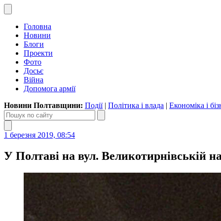
Головна
Новини
Блоги
Проекти
Фото
Досьє
Війна
Допомога армії
Новини Полтавщини:
Події
|
Політика і влада
|
Економіка і біз
1 березня 2019, 08:54
У Полтаві на вул. Великотирнівській н