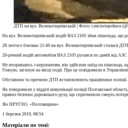
ДТП на вул. Великотирнівській | Фото: t.me/avtopoltava (@
На вул. Великотирнівській водій ВАЗ 2105 збив пішохода, що 
28 лютого близько 21:40 на вул. Великотирнівській сталася ДТП
20-річний водій автомобіля ВАЗ 2105 рухався по дамбі від АЗС
Не впоравшись з керуванням, він здійснив наїзд на пішохода, 
Гожули, загинув на місці події. Про це повідомили в Управлін
Обставини та причини ДТП встановлюють працівники поліції.
Як повідомили у відділі комунікації поліції Полтавської обла
правил безпеки дорожнього руху, що спричинили смерть потерп
Ян ПРУГЛО
, «Полтавщина»
1 березня 2019, 08:54
Матеріали по темі: