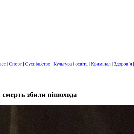
нес
|
Спорт
|
Суспільство
|
Культура і освіта
|
Кримінал
|
Здоров’я
а смерть збили пішохода